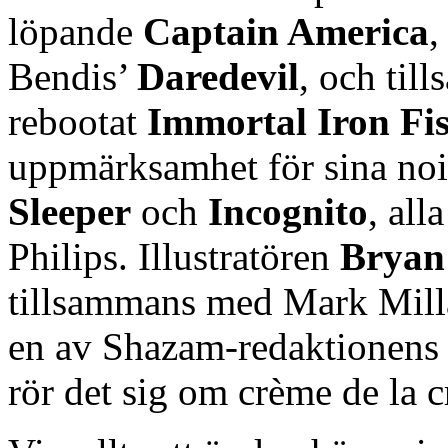
löpande
Captain America
,
Bendis’
Daredevil
, och til
rebootat
Immortal Iron Fis
uppmärksamhet för sina noir
Sleeper
och
Incognito
, all
Philips. Illustratören
Bryan
tillsammans med Mark Mill
en av Shazam-redaktionens f
rör det sig om crème de la 