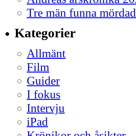
Tre män funna mördad
Kategorier
Allmänt
Film
Guider
I fokus
Intervju
iPad
Krönikor och åsikter