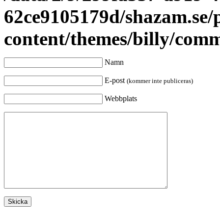
62ce9105179d/shazam.se/
content/themes/billy/com
Namn
E-post
(kommer inte publiceras)
Webbplats