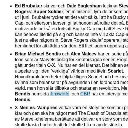
Ed Brubaker
skriver och
Dale Eaglesham
tecknar
Ste
Rogers: Super Soldier
, en miniserie i fyra delar som b
ut i juni. Brubaker tycker att det varit så kul att ha Bucky
Cap, och eftersom fansen gillat honom så rullar det på.
motiverade också en fortsatt Bucky-Cap med att Steve 
kan behöva lite tid på sig och kanske inte vill axla Cap
just nu eller någonsin. Steve Rogers ska iaf operera i st
hemlighet för att rädda världen. Ett litet lagom uppdrag al
Brian Michael Bendis
och
Alex Maleev
har en serie på
Icon som är Marvels bolag för kreatörsägda serier. Proje
gått under titeln
O-X
. Nu har en del klarnat. Det blir en 
utspelar sig i den ”verkliga” världen med titeln
Scarlet
.
Huvudkaraktären heter följdaktligen Scarlet och beskri
kvinna som balanserar på avgrunden i en förändrad mo
värld, men hon slår tillbaka och startar en revolution. Me
Bendis
hemsida
Jinxworld
, och
CBR
har en intervju m
Bendis
.
X-Men vs. Vampires
verkar vara en storyline som är i pr
klar och den ska ha något med The Death of Dracula att
av Marvel-cheferna berättade att det var en story som de
skulle kasta bort och att det skulle bli en av de största