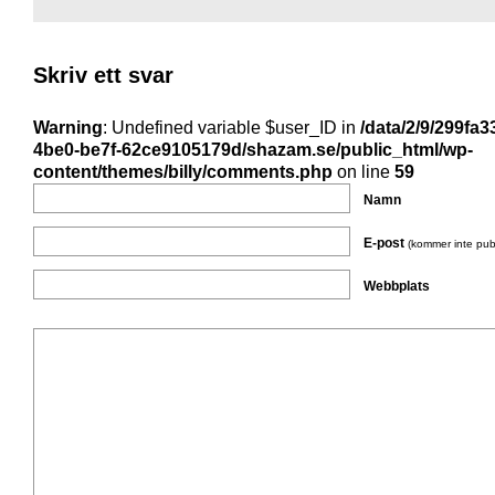
Skriv ett svar
Warning
: Undefined variable $user_ID in
/data/2/9/299fa3
4be0-be7f-62ce9105179d/shazam.se/public_html/wp-
content/themes/billy/comments.php
on line
59
Namn
E-post
(kommer inte pub
Webbplats