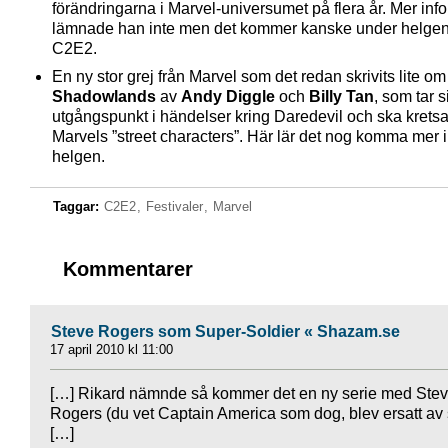
förändringarna i Marvel-universumet på flera år. Mer info
lämnade han inte men det kommer kanske under helge
C2E2.
En ny stor grej från Marvel som det redan skrivits lite om
Shadowlands
av
Andy Diggle
och
Billy Tan
, som tar s
utgångspunkt i händelser kring Daredevil och ska kretsa
Marvels ”street characters”. Här lär det nog komma mer i
helgen.
Taggar:
C2E2
,
Festivaler
,
Marvel
Kommentarer
Steve Rogers som Super-Soldier « Shazam.se
17 april 2010 kl 11:00
[…] Rikard nämnde så kommer det en ny serie med Ste
Rogers (du vet Captain America som dog, blev ersatt av 
[…]