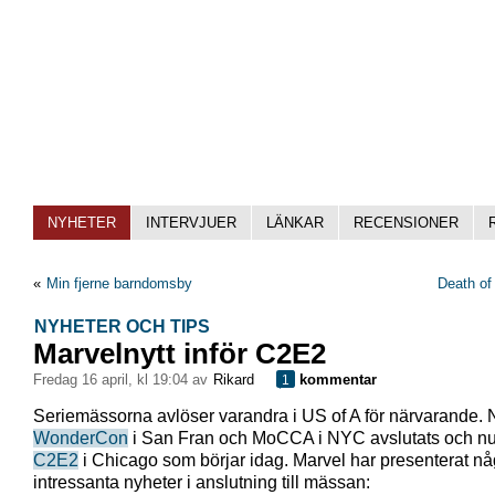
NYHETER
INTERVJUER
LÄNKAR
RECENSIONER
«
Min fjerne barndomsby
Death of
NYHETER OCH TIPS
Marvelnytt inför C2E2
fredag 16 april, kl 19:04 av
Rikard
kommentar
1
Seriemässorna avlöser varandra i US of A för närvarande. 
WonderCon
i San Fran och MoCCA i NYC avslutats och nu
C2E2
i Chicago som börjar idag. Marvel har presenterat nå
intressanta nyheter i anslutning till mässan: