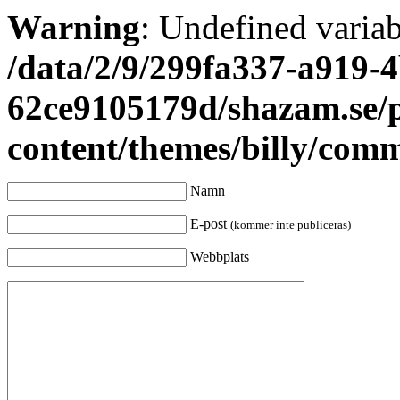
Warning
: Undefined varia
/data/2/9/299fa337-a919-4
62ce9105179d/shazam.se/
content/themes/billy/com
Namn
E-post
(kommer inte publiceras)
Webbplats