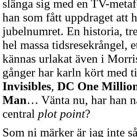
slänga sig med en TV-metafo
han som fått uppdraget att h
jubelnumret. En historia, tr
hel massa tidsresekrångel, et
kännas urlakat även i Morr
gånger har karln kört med t
Invisibles
,
DC One Millio
Man
… Vänta nu, har han 
central
plot point
?
Som ni märker är jag inte så