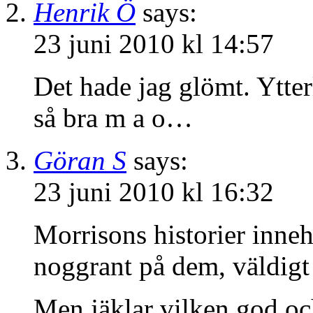
Henrik Ö
says:
23 juni 2010 kl 14:57
Det hade jag glömt. Ytter
så bra m a o…
Göran S
says:
23 juni 2010 kl 16:32
Morrisons historier innehå
noggrant på dem, väldigt
Men jäklar vilken god och