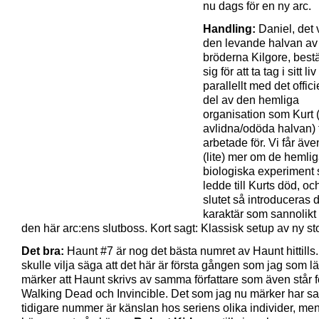
nu dags för en ny arc.
Handling:
Daniel, det 
den levande halvan av
bröderna Kilgore, bes
sig för att ta tag i sitt li
parallellt med det offici
del av den hemliga
organisation som Kurt 
avlidna/odöda halvan) 
arbetade för. Vi får äve
(lite) mer om de hemli
biologiska experiment
ledde till Kurts död, oc
slutet så introduceras 
karaktär som sannolikt l
den här arc:ens slutboss. Kort sagt: Klassisk setup av ny sto
Det bra:
Haunt #7 är nog det bästa numret av Haunt hittills
skulle vilja säga att det här är första gången som jag som l
märker att Haunt skrivs av samma författare som även står f
Walking Dead och Invincible. Det som jag nu märker har sa
tidigare nummer är känslan hos seriens olika individer, men