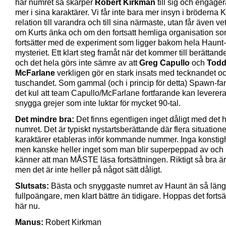
här numret så skärper
Robert Kirkman
till sig och engagera
mer i sina karaktärer. Vi får inte bara mer insyn i bröderna 
relation till varandra och till sina närmaste, utan får även v
om Kurts änka och om den fortsatt hemliga organisation s
fortsätter med de experiment som ligger bakom hela Haunt-
mysteriet. Ett klart steg framåt när det kommer till berättande
och det hela görs inte sämre av att
Greg Capullo
och
Tod
McFarlane
verkligen gör en stark insats med tecknandet o
tuschandet. Som gammal (och i princip för detta) Spawn-fa
det kul att team Capullo/McFarlane fortfarande kan leverera 
snygga grejer som inte luktar för mycket 90-tal.
Det mindre bra:
Det finns egentligen inget dåligt med det 
numret. Det är typiskt nystartsberättande där flera situation
karaktärer etableras inför kommande nummer. Inga konstigh
men kanske heller inget som man blir superpeppad av och
känner att man MÅSTE läsa fortsättningen. Riktigt så bra är 
men det är inte heller på något sätt dåligt.
Slutsats:
Bästa och snyggaste numret av Haunt än så läng
fullpoängare, men klart bättre än tidigare. Hoppas det fortsä
här nu.
Manus:
Robert Kirkman