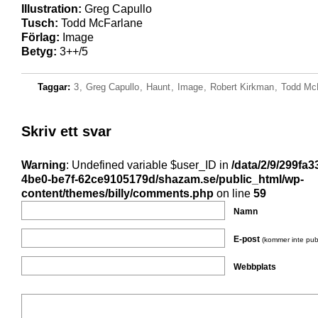
Illustration:
Greg Capullo
Tusch:
Todd McFarlane
Förlag:
Image
Betyg:
3++/5
Taggar:
3
,
Greg Capullo
,
Haunt
,
Image
,
Robert Kirkman
,
Todd Mc
Skriv ett svar
Warning
: Undefined variable $user_ID in
/data/2/9/299fa3
4be0-be7f-62ce9105179d/shazam.se/public_html/wp-
content/themes/billy/comments.php
on line
59
Namn
E-post
(kommer inte pub
Webbplats