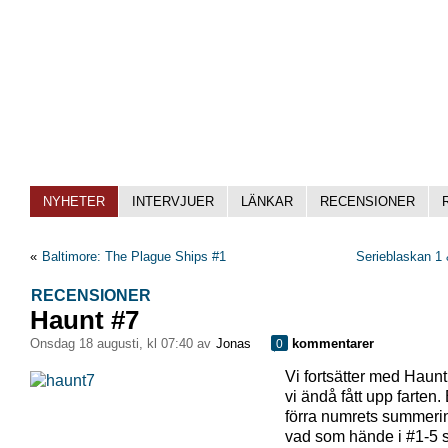
NYHETER
INTERVJUER
LÄNKAR
RECENSIONER
«
Baltimore: The Plague Ships #1
Serieblaskan 1
RECENSIONER
Haunt #7
onsdag 18 augusti, kl 07:40 av
Jonas
kommentarer
0
Vi fortsätter med Haunt
vi ändå fått upp farten. 
förra numrets summeri
vad som hände i #1-5 s