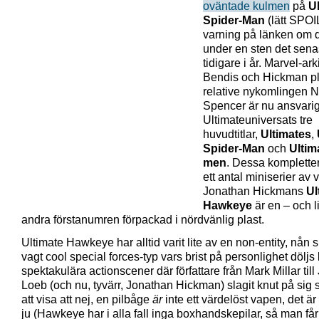
oväntade kulmen
på
Ul
Spider-Man
(lätt SPO
varning på länken om d
under en sten det senas
tidigare i år. Marvel-ar
Bendis och Hickman p
relative nykomlingen N
Spencer är nu ansvarig
Ultimateuniversats tre
huvudtitlar,
Ultimates
,
Spider-Man
och
Ultim
men
. Dessa komplett
ett antal miniserier av v
Jonathan Hickmans
Ul
Hawkeye
är en – och 
andra förstanumren förpackad i nördvänlig plast.
Ultimate Hawkeye har alltid varit lite av en non-entity, nån 
vagt cool special forces-typ vars brist på personlighet dölj
spektakulära actionscener där författare från Mark Millar till
Loeb (och nu, tyvärr, Jonathan Hickman) slagit knut på sig s
att visa att nej, en pilbåge
är
inte ett värdelöst vapen, det är 
ju (Hawkeye har i alla fall inga boxhandskepilar, så man får