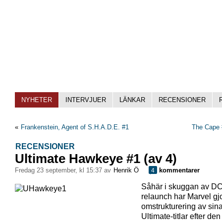
NYHETER
INTERVJUER
LÄNKAR
RECENSIONER
«
Frankenstein, Agent of S.H.A.D.E. #1
The Cape 
RECENSIONER
Ultimate Hawkeye #1 (av 4)
fredag 23 september, kl 15:37 av
Henrik Ö
kommentarer
4
Såhär i skuggan av DC
relaunch har Marvel gjo
omstrukturering av sin
Ultimate-titlar efter den