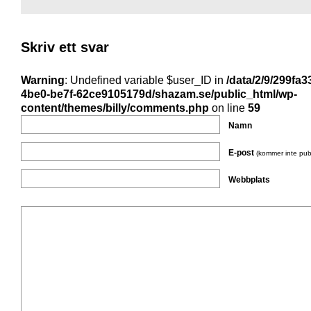
Skriv ett svar
Warning
: Undefined variable $user_ID in
/data/2/9/299fa3
4be0-be7f-62ce9105179d/shazam.se/public_html/wp-
content/themes/billy/comments.php
on line
59
Namn
E-post
(kommer inte pub
Webbplats