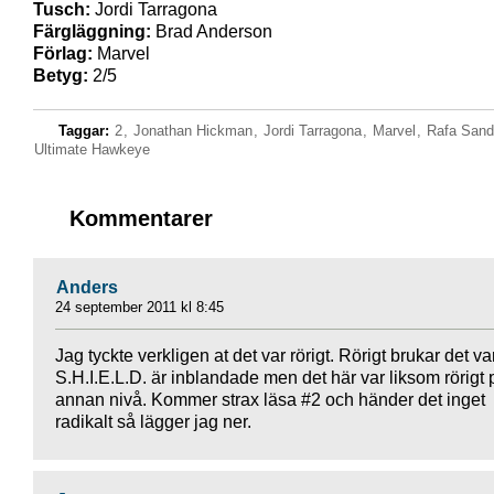
Tusch:
Jordi Tarragona
Färgläggning:
Brad Anderson
Förlag:
Marvel
Betyg:
2/5
Taggar:
2
,
Jonathan Hickman
,
Jordi Tarragona
,
Marvel
,
Rafa Sand
Ultimate Hawkeye
Kommentarer
Anders
24 september 2011 kl 8:45
Jag tyckte verkligen at det var rörigt. Rörigt brukar det va
S.H.I.E.L.D. är inblandade men det här var liksom rörigt
annan nivå. Kommer strax läsa #2 och händer det inget
radikalt så lägger jag ner.