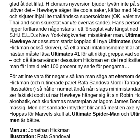
glad åt det lilla). Hickmans nyversion bjuder tyvärr inte på 
utöver det – Hawkeye säger lite coola saker, käftar med Nic
och skjuter ihjäl lite thailändska supersoldater (OK, valet av
Thailand som skurkstat var
lite
överraskande). Hans person
ligger fortfarande någonstans i ett förseglat valv längst ned 
S.H.I.E.L.D.s New York-högkvarter, misstänker man.
Ultima
Hawkeye
är dessutom starkt kopplad till nya
Ultimates
(so
Hickman också skriver), så ett annat irritationsmoment är a
nästan måste läsa
Ultimates
#1 för att riktigt greppa vad 
– och då återanvänder dessutom Hickman en del repliksifte
man får inte direkt 100 procent ny serie för pengarna…
För att inte vara för negativ så kan man säga att eftersom de
Hickman (och rutinerade paret Rafa Sandoval/Jordi Tarra
illustratörer) så håller numret ändå nån slags minimistanda
ser faktiskt coolt ut när Hawkeye hänger sig åt sin Robin H
akrobatik, och skurkarnas masterplan är lagom James Bon
mässig. Men det samlade intrycket blir ändå mest en axelry
Hoppas för Marvels skull att
Ultimate Spider-Man
och
Ulti
men
är bättre.
Manus:
Jonathan Hickman
Illustration:
Rafa Sandoval