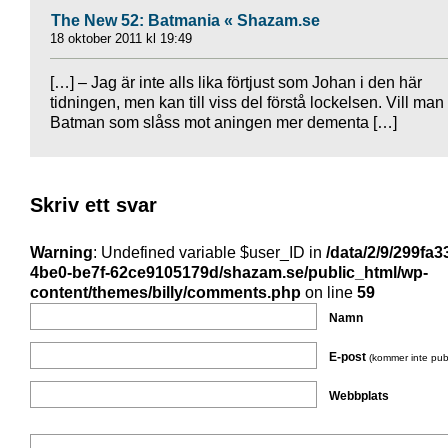
The New 52: Batmania « Shazam.se
18 oktober 2011 kl 19:49
[…] – Jag är inte alls lika förtjust som Johan i den här
tidningen, men kan till viss del förstå lockelsen. Vill man
Batman som slåss mot aningen mer dementa […]
Skriv ett svar
Warning
: Undefined variable $user_ID in
/data/2/9/299fa3
4be0-be7f-62ce9105179d/shazam.se/public_html/wp-
content/themes/billy/comments.php
on line
59
Namn
E-post
(kommer inte pub
Webbplats