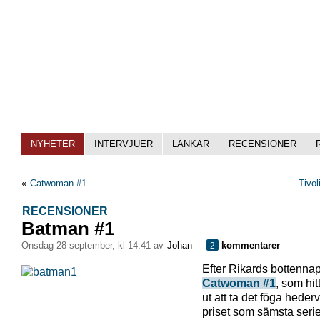
NYHETER
INTERVJUER
LÄNKAR
RECENSIONER
«
Catwoman #1
Tivol
RECENSIONER
Batman #1
onsdag 28 september, kl 14:41 av
Johan
kommentarer
2
Efter Rikards bottenn
Catwoman #1
, som hitt
ut att ta det föga heder
priset som sämsta serie