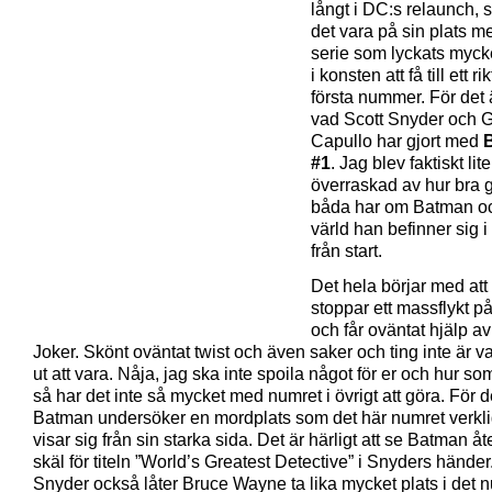
långt i DC:s relaunch, 
det vara på sin plats m
serie som lyckats mycke
i konsten att få till ett ri
första nummer. För det 
vad Scott Snyder och 
Capullo har gjort med
#1
. Jag blev faktiskt lite
överraskad av hur bra 
båda har om Batman o
värld han befinner sig i
från start.
Det hela börjar med at
stoppar ett massflykt 
och får oväntat hjälp 
Joker. Skönt oväntat twist och även saker och ting inte är v
ut att vara. Nåja, jag ska inte spoila något för er och hur so
så har det inte så mycket med numret i övrigt att göra. För d
Batman undersöker en mordplats som det här numret verkl
visar sig från sin starka sida. Det är härligt att se Batman åt
skäl för titeln ”World’s Greatest Detective” i Snyders händer.
Snyder också låter Bruce Wayne ta lika mycket plats i det 