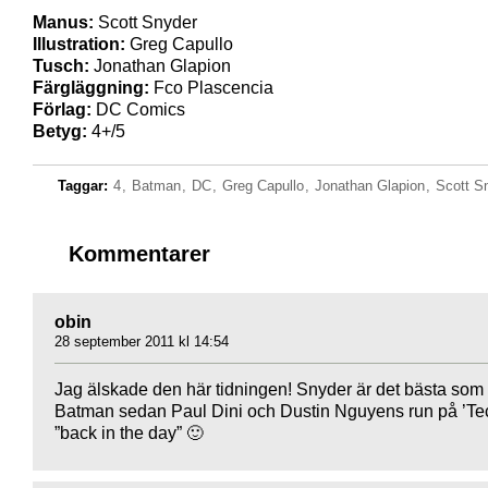
Manus:
Scott Snyder
Illustration:
Greg Capullo
Tusch:
Jonathan Glapion
Färgläggning:
Fco Plascencia
Förlag:
DC Comics
Betyg:
4+/5
Taggar:
4
,
Batman
,
DC
,
Greg Capullo
,
Jonathan Glapion
,
Scott S
Kommentarer
obin
28 september 2011 kl 14:54
Jag älskade den här tidningen! Snyder är det bästa som
Batman sedan Paul Dini och Dustin Nguyens run på ’Te
”back in the day” 🙂