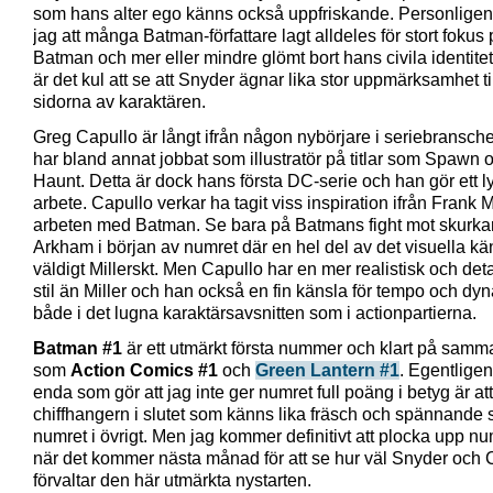
som hans alter ego känns också uppfriskande. Personligen
jag att många Batman-författare lagt alldeles för stort fokus
Batman och mer eller mindre glömt bort hans civila identitet
är det kul att se att Snyder ägnar lika stor uppmärksamhet ti
sidorna av karaktären.
Greg Capullo är långt ifrån någon nybörjare i seriebransch
har bland annat jobbat som illustratör på titlar som Spawn 
Haunt. Detta är dock hans första DC-serie och han gör ett 
arbete. Capullo verkar ha tagit viss inspiration ifrån Frank M
arbeten med Batman. Se bara på Batmans fight mot skurka
Arkham i början av numret där en hel del av det visuella k
väldigt Millerskt. Men Capullo har en mer realistisk och deta
stil än Miller och han också en fin känsla för tempo och dy
både i det lugna karaktärsavsnitten som i actionpartierna.
Batman #1
är ett utmärkt första nummer och klart på samm
som
Action Comics #1
och
Green Lantern #1
. Egentligen
enda som gör att jag inte ger numret full poäng i betyg är att
chiffhangern i slutet som känns lika fräsch och spännande
numret i övrigt. Men jag kommer definitivt att plocka upp n
när det kommer nästa månad för att se hur väl Snyder och 
förvaltar den här utmärkta nystarten.