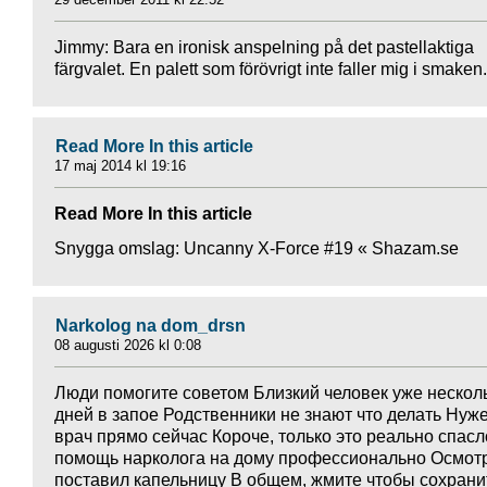
Jimmy: Bara en ironisk anspelning på det pastellaktiga
färgvalet. En palett som förövrigt inte faller mig i smaken.
Read More In this article
17 maj 2014 kl 19:16
Read More In this article
Snygga omslag: Uncanny X-Force #19 « Shazam.se
Narkolog na dom_drsn
08 augusti 2026 kl 0:08
Люди помогите советом Близкий человек уже нескол
дней в запое Родственники не знают что делать Нуж
врач прямо сейчас Короче, только это реально спас
помощь нарколога на дому профессионально Осмот
поставил капельницу В общем, жмите чтобы сохран