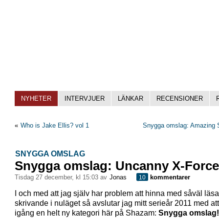
NYHETER
INTERVJUER
LÄNKAR
RECENSIONER
«
Who is Jake Ellis? vol 1
Snygga omslag: Amazing 
SNYGGA OMSLAG
Snygga omslag: Uncanny X-Force
tisdag 27 december, kl 15:03 av
Jonas
kommentarer
10
I och med att jag själv har problem att hinna med såväl lä
skrivande i nuläget så avslutar jag mitt serieår 2011 med att
igång en helt ny kategori här på Shazam:
Snygga omslag!