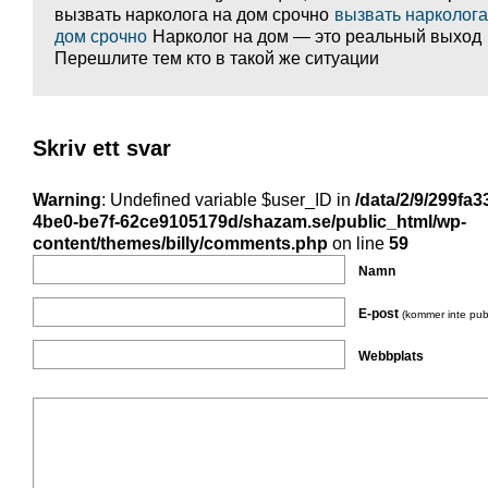
вызвать нарколога на дом срочно
вызвать нарколога
дом срочно
Нарколог на дом — это реальный выход
Перешлите тем кто в такой же ситуации
Skriv ett svar
Warning
: Undefined variable $user_ID in
/data/2/9/299fa3
4be0-be7f-62ce9105179d/shazam.se/public_html/wp-
content/themes/billy/comments.php
on line
59
Namn
E-post
(kommer inte pub
Webbplats