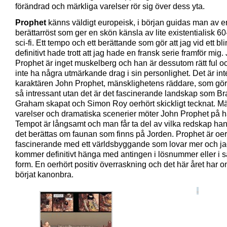
förändrad och märkliga varelser rör sig över dess yta.
Prophet
känns väldigt europeisk, i början guidas man av e
berättarröst som ger en skön känsla av lite existentialisk 60
sci-fi. Ett tempo och ett berättande som gör att jag vid ett bli
definitivt hade trott att jag hade en fransk serie framför mig.
Prophet är inget muskelberg och han är dessutom rätt ful o
inte ha några utmärkande drag i sin personlighet. Det är int
karaktären John Prophet, mänsklighetens räddare, som gör
så intressant utan det är det fascinerande landskap som B
Graham skapat och Simon Roy oerhört skickligt tecknat. Mä
varelser och dramatiska scenerier möter John Prophet på h
Tempot är långsamt och man får ta del av vilka redskap ha
det berättas om faunan som finns på Jorden. Prophet är oer
fascinerande med ett världsbyggande som lovar mer och j
kommer definitivt hänga med antingen i lösnummer eller i 
form. En oerhört positiv överraskning och det här året har 
börjat kanonbra.