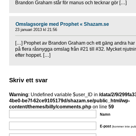
Brandon Graham står för manus och tecknar gör […]
Omslagsorgie med Prophet « Shazam.se
23 januari 2013 kl 21:56
[…] Prophet av Brandon Graham och ett gäng andra har 
på flera råsnygga omslag från #21 till #32. Mycket njutni
efter hoppet. […]
Skriv ett svar
Warning
: Undefined variable $user_ID in
/data/2/9/299fa3
4be0-be7f-62ce9105179d/shazam.se/public_html/wp-
content/themes/billy/comments.php
on line
59
Namn
E-post
(kommer inte pub