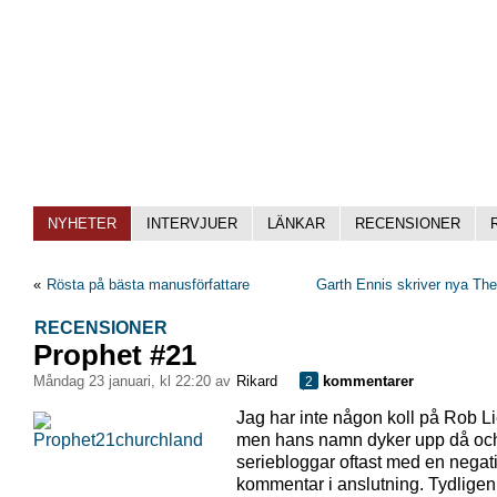
NYHETER
INTERVJUER
LÄNKAR
RECENSIONER
«
Rösta på bästa manusförfattare
Garth Ennis skriver nya Th
RECENSIONER
Prophet #21
måndag 23 januari, kl 22:20 av
Rikard
kommentarer
2
Jag har inte någon koll på Rob Li
men hans namn dyker upp då oc
seriebloggar oftast med en negat
kommentar i anslutning. Tydligen