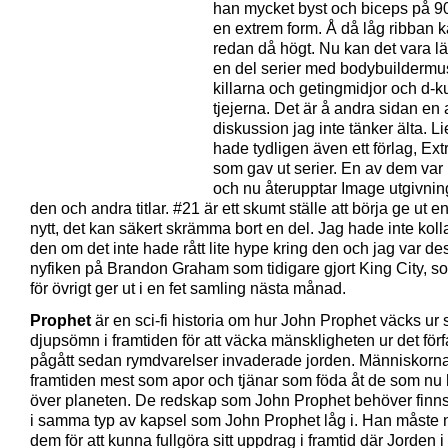
han mycket byst och biceps på 90-
en extrem form. Å då låg ribban 
redan då högt. Nu kan det vara lätt 
en del serier med bodybuildermu
killarna och getingmidjor och d-k
tjejerna. Det är å andra sidan en
diskussion jag inte tänker älta. Li
hade tydligen även ett förlag, Ex
som gav ut serier. En av dem var
och nu återupptar Image utgivni
den och andra titlar. #21 är ett skumt ställe att börja ge ut e
nytt, det kan säkert skrämma bort en del. Jag hade inte koll
den om det inte hade rått lite hype kring den och jag var d
nyfiken på Brandon Graham som tidigare gjort King City, 
för övrigt ger ut i en fet samling nästa månad.
Prophet
är en sci-fi historia om hur John Prophet väcks ur 
djupsömn i framtiden för att väcka mänskligheten ur det förf
pågått sedan rymdvarelser invaderade jorden. Människorna 
framtiden mest som apor och tjänar som föda åt de som nu 
över planeten. De redskap som John Prophet behöver finns
i samma typ av kapsel som John Prophet låg i. Han måste 
dem för att kunna fullgöra sitt uppdrag i framtid där Jorden i 