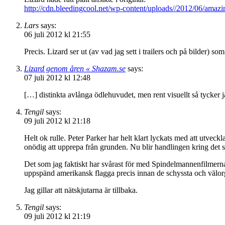
http://cdn.bleedingcool.net/wp-content/uploads//2012/06/amaz
Lars
says:
06 juli 2012 kl 21:55
Precis. Lizard ser ut (av vad jag sett i trailers och på bilde
Lizard genom åren « Shazam.se
says:
07 juli 2012 kl 12:48
[…] distinkta avlånga ödlehuvudet, men rent visuellt så tycker
Tengil
says:
09 juli 2012 kl 21:18
Helt ok rulle. Peter Parker har helt klart lyckats med att utveck
onödig att upprepa från grunden. Nu blir handlingen kring det st
Det som jag faktiskt har svårast för med Spindelmannenfilmerna ä
uppspänd amerikansk flagga precis innan de schyssta och välor
Jag gillar att nätskjutarna är tillbaka.
Tengil
says:
09 juli 2012 kl 21:19