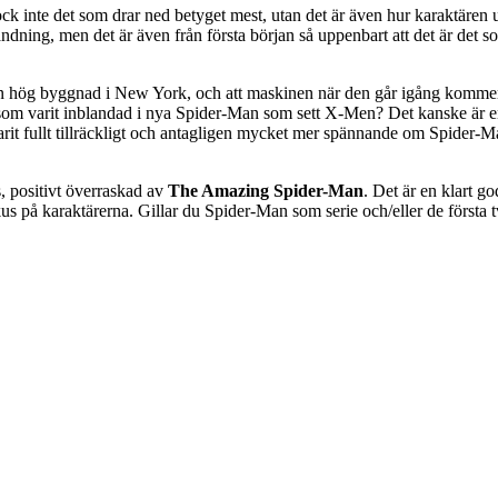
ck inte det som drar ned betyget mest, utan det är även hur karaktären ut
ändning, men det är även från första början så uppenbart att det är de
 hög byggnad i New York, och att maskinen när den går igång kommer 
om varit inblandad i nya Spider-Man som sett X-Men? Det kanske är en 
e varit fullt tillräckligt och antagligen mycket mer spännande om Spide
ots, positivt överraskad av
The Amazing Spider-Man
. Det är en klart g
på karaktärerna. Gillar du Spider-Man som serie och/eller de första tv