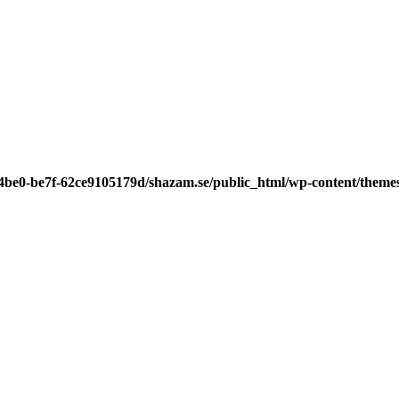
-4be0-be7f-62ce9105179d/shazam.se/public_html/wp-content/theme