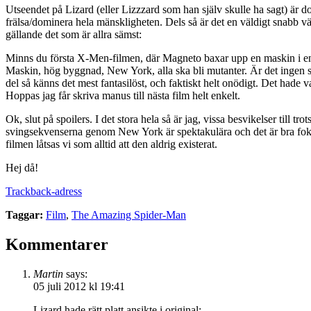
Utseendet på Lizard (eller Lizzzard som han själv skulle ha sagt) är do
frälsa/dominera hela mänskligheten. Dels så är det en väldigt snabb v
gällande det som är allra sämst:
Minns du första X-Men-filmen, där Magneto baxar upp en maskin i en
Maskin, hög byggnad, New York, alla ska bli mutanter. Är det ingen s
del så känns det mest fantasilöst, och faktiskt helt onödigt. Det had
Hoppas jag får skriva manus till nästa film helt enkelt.
Ok, slut på spoilers. I det stora hela så är jag, vissa besvikelser till tr
svingsekvenserna genom New York är spektakulära och det är bra fokus 
filmen låtsas vi som alltid att den aldrig existerat.
Hej då!
Trackback-adress
Taggar:
Film
,
The Amazing Spider-Man
Kommentarer
Martin
says:
05 juli 2012 kl 19:41
Lizard hade rätt platt ansikte i original: