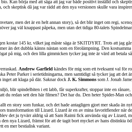
bio. Kan börja med att säga att jag var både positivt inställd och skeptis
hörn, och skeptisk då jag var rädd att den nya versionen skulle vara ins
vetare, men det är en helt annan story), så det blir inget om regi, sceno
höver jag väl knappast påpeka, men utan det tidiga 80-talets Spindelman
ngen kostar 145 kr, vilket jag måste säga är SKITDYRT. Trots att jag går
å mer än det dubbla känns nästan som en förolämpning. Den kostsamma 3D
 ögat på mig, och den lilla gimmicken tycker jag inte är värd att betala
överraskad.
Andrew Garfield
kändes för mig som ett tveksamt val för rol
ssiska Peter Parker i serietidningarna, men samtidigt så tycker jag att det
en inget att klaga på där. Saknar dock
J. K. Simmons
som J. Jonah Jame
miljö, blir spindelbiten i ett labb, får superkrafter, stoppar inte en rån
 att du redan sett den här filmen? Det har du. Den heter Spider-Man och
s allt en story som funkar, och det hade antagligen gjort mer skada än n
s transformation till Lizard. Lizard är en av mina favoritfiender när de
ev det ju tyvärr aldrig så att Sam Raimi fick använda sig av Lizard, me
den nya Lizard, främst för att de tagit bort mycket av hans distinkta ödl
t en mer bestialisk variant.