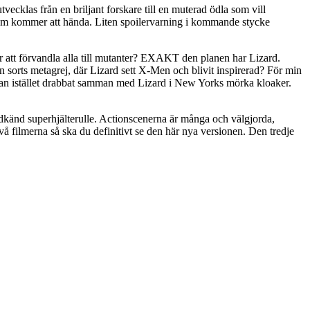
vecklas från en briljant forskare till en muterad ödla som vill
t som kommer att hända. Liten spoilervarning i kommande stycke
att förvandla alla till mutanter? EXAKT den planen har Lizard.
sorts metagrej, där Lizard sett X-Men och blivit inspirerad? För min
r-Man istället drabbat samman med Lizard i New Yorks mörka kloaker.
odkänd superhjälterulle. Actionscenerna är många och välgjorda,
å filmerna så ska du definitivt se den här nya versionen. Den tredje