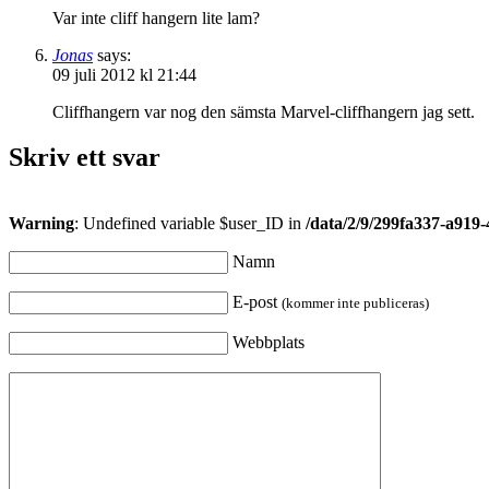
Var inte cliff hangern lite lam?
Jonas
says:
09 juli 2012 kl 21:44
Cliffhangern var nog den sämsta Marvel-cliffhangern jag sett.
Skriv ett svar
Warning
: Undefined variable $user_ID in
/data/2/9/299fa337-a919
Namn
E-post
(kommer inte publiceras)
Webbplats