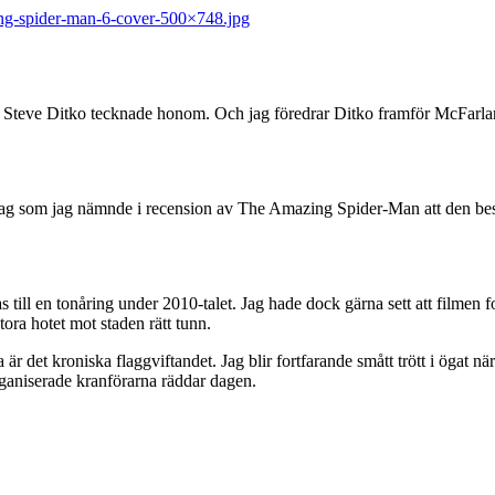
ing-spider-man-6-cover-500×748.jpg
r) som Steve Ditko tecknade honom. Och jag föredrar Ditko framför McFar
 jag som jag nämnde i recension av The Amazing Spider-Man att den bes
las till en tonåring under 2010-talet. Jag hade dock gärna sett att filme
ora hotet mot staden rätt tunn.
r det kroniska flaggviftandet. Jag blir fortfarande smått trött i ögat n
ganiserade kranförarna räddar dagen.