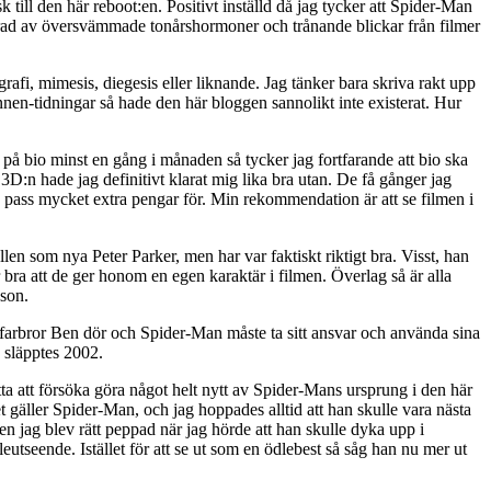
k till den här reboot:en. Positivt inställd då jag tycker att Spider-Man
pirerad av översvämmade tonårshormoner och trånande blickar från filmer
grafi, mimesis, diegesis eller liknande. Jag tänker bara skriva rakt upp
nen-tidningar så hade den här bloggen sannolikt inte existerat. Hur
 på bio minst en gång i månaden så tycker jag fortfarande att bio ska
:n hade jag definitivt klarat mig lika bra utan. De få gånger jag
 så pass mycket extra pengar för. Min rekommendation är att se filmen i
len som nya Peter Parker, men har var faktiskt riktigt bra. Visst, han
 är bra att de ger honom en egen karaktär i filmen. Överlag så är alla
son.
are, farbror Ben dör och Spider-Man måste ta sitt ansvar och använda sina
 släpptes 2002.
ytta att försöka göra något helt nytt av Spider-Mans ursprung i den här
t gäller Spider-Man, och jag hoppades alltid att han skulle vara nästa
n jag blev rätt peppad när jag hörde att han skulle dyka upp i
eutseende. Istället för att se ut som en ödlebest så såg han nu mer ut