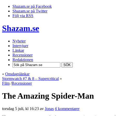
Shazam.se på Facebook
Shazam.se på Twitter
Följ via RSS
Shazam.se
Nyheter
Intervjuer
Länkar
Recensioner
Redaktionen
SÖK
«
Onsdagslänkar
Stormwatch #7 & 8 – Supercritical
»
Film
/
Recensioner
The Amazing Spider-Man
torsdag 5 juli, kl 16:23 av
Jonas
6
kommentarer