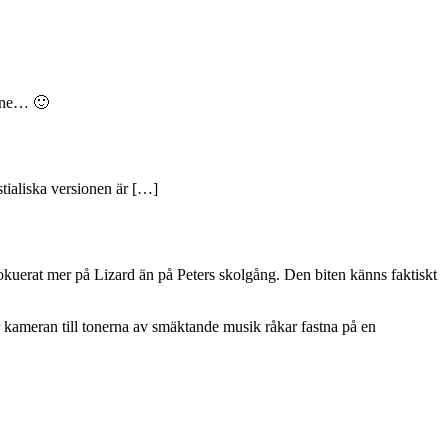
lane… 🙂
tialiska versionen är […]
n fokuerat mer på Lizard än på Peters skolgång. Den biten känns faktiskt
är kameran till tonerna av smäktande musik råkar fastna på en