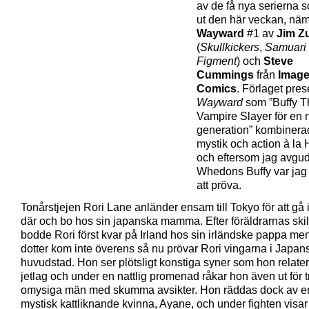
av de få nya serierna
ut den här veckan, näm
Wayward
#1 av
Jim Z
(
Skullkickers
,
Samuari
Figment
) och
Steve
Cummings
från
Imag
Comics
. Förlaget pres
Wayward
som ”Buffy T
Vampire Slayer för en 
generation” kombiner
mystik och action à la 
och eftersom jag avgu
Whedons Buffy var jag
att pröva.
Tonårstjejen Rori Lane anländer ensam till Tokyo för att gå 
där och bo hos sin japanska mamma. Efter föräldrarnas sk
bodde Rori först kvar på Irland hos sin irländske pappa men
dotter kom inte överens så nu prövar Rori vingarna i Japan
huvudstad. Hon ser plötsligt konstiga syner som hon relaterar
jetlag och under en nattlig promenad råkar hon även ut för t
omysiga män med skumma avsikter. Hon räddas dock av e
mystisk kattliknande kvinna, Ayane, och under fighten visar