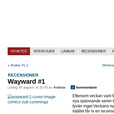
NYHETER
INTERVJUER
LÄNKAR
RECENSIONER
«
Bodies #1-2
Winterw
RECENSIONER
Wayward #1
lördag 30 augusti, kl 16:43 av
Andreas
kommentarer
3
Eftersom veckan varit f
nya spännande serier b
tyvärr inget Veckans ny
Istället får ni en recen