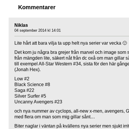
Kommentarer
Niklas
04 september 2014 kl 14:01
Lite hårt att bara vilja ta upp helt nya serier var vecka 🙂
Det kom ju några bra grejer från marvel och image som s
från mängden lite, säkert nåt från dc oxå om man gillar 
till exempel All-Star Western #34, sista för den här gång
(Jonah Hex).
Low #2
Black Science #8
Saga #22
Silver Surfer #5
Uncanny Avengers #23
och nya nummer av cyclops, all-new x-men, avengers, 
med flera om man som mig gillar sånt…
Biter naglar i väntan på kvällens nya serier men sjukt irri