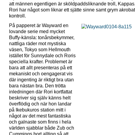
att männen egentligen är sköldpaddsliknande troll, Kappas,
Rori har något som liknar ett sjätte sinne samt grym akrobat
kontroll.
På papperet är Wayward en
lovande serie med mycket
Buffy-känsla: tonårsbekymmer,
nattliga räder mot mystiska
väsen, Tokyo som Hellmouth
istället för Sunnydale och Roris
speciella krafter. Problemet är
bara att allt presenteras på ett
mekaniskt och oengagerat vis
där ingenting är riktigt bra utan
bara nästan bra. Den trötta
inledningen där Rori kortfattat
beskriver sig själv känns helt
överflödig och när hon landar
på Ikebukuros station mitt i
något av det mest fantastiska
och galnaste som finns i hela
världen sjabblar både Zub och
Cummings bort allting så att