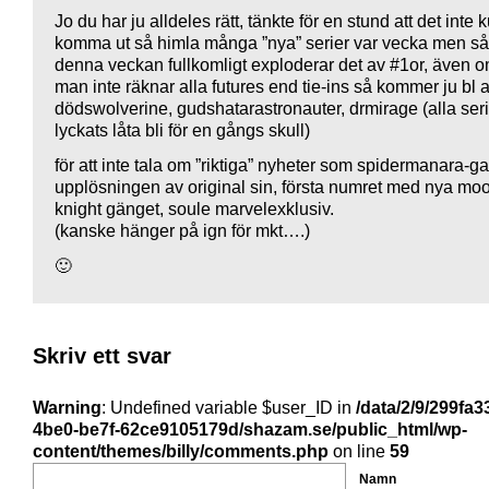
Jo du har ju alldeles rätt, tänkte för en stund att det inte
komma ut så himla många ”nya” serier var vecka men så
denna veckan fullkomligt exploderar det av #1or, även 
man inte räknar alla futures end tie-ins så kommer ju bl 
dödswolverine, gudshatarastronauter, drmirage (alla seri
lyckats låta bli för en gångs skull)
för att inte tala om ”riktiga” nyheter som spidermanara-ga
upplösningen av original sin, första numret med nya mo
knight gänget, soule marvelexklusiv.
(kanske hänger på ign för mkt….)
🙂
Skriv ett svar
Warning
: Undefined variable $user_ID in
/data/2/9/299fa3
4be0-be7f-62ce9105179d/shazam.se/public_html/wp-
content/themes/billy/comments.php
on line
59
Namn