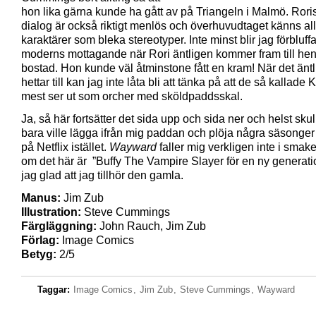
hon lika gärna kunde ha gått av på Triangeln i Malmö. Roris
dialog är också riktigt menlös och överhuvudtaget känns al
karaktärer som bleka stereotyper. Inte minst blir jag förbluff
moderns mottagande när Rori äntligen kommer fram till he
bostad. Hon kunde väl åtminstone fått en kram! När det änt
hettar till kan jag inte låta bli att tänka på att de så kallade
mest ser ut som orcher med sköldpaddsskal.
Ja, så här fortsätter det sida upp och sida ner och helst skul
bara ville lägga ifrån mig paddan och plöja några säsonger
på Netflix istället.
Wayward
faller mig verkligen inte i smak
om det här är ”Buffy The Vampire Slayer för en ny generati
jag glad att jag tillhör den gamla.
Manus:
Jim Zub
Illustration:
Steve Cummings
Färgläggning:
John Rauch, Jim Zub
Förlag:
Image Comics
Betyg:
2/5
Taggar:
Image Comics
,
Jim Zub
,
Steve Cummings
,
Wayward