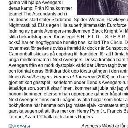
gärna vill hjälpa Avengers i
deras kamp: Från Kina kommer
teamet The Ascendants och i
De dödas stad stöter Starbrand, Spider-Woman, Hawkeye 
Nightmask på EU:s egen lilla superhjältemaskin Euroforce
ledning av gamle Avengers-medlemmen Black Knight. Vi f
stifta bekantskap med Kinas eget S.H.I.E.L.D. – S.P.E.A.R.
också har en högtflygande hemlig bas, kallad The Circle. 
lovar mest för seriens ovissa framtid är dock när Sunspot o
Cannonball skickas på uppdrag till framtiden för att hämta
unga medlemmarna i Next Avengers. Dessa framtida barn ti
Avengers från en mörk dystopisk värld där Ultron tagit över
och förintat deras föräldrar dök upp första gången i den an
filmen
Next Avengers: Heroes of Tomorrow
(2008) och har 
gjort ett kort gästspel i serieform under Bendis Avengers-ru
åttaårige son, som älskar filmen, kommer att jubla när jag v
honom tidningen eftersom han upprepade gånger frågat mi
Next Avengers finns med i någon av alla högar som hotar at
bokhyllorna här hemma och jag måste själv konstatera att j
ganska sugen på att läsa mer om Henry Pym Jr., Francis Ba
Torunn, Azari T’Challa och James Rogers.
Avengers World
är lång