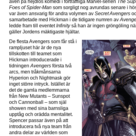
även på hejdlös komedi i förträffliga Marvel-serien
The Supe
Foes of Spider-Man
som sorgligt nog avrundas senare i hö
var även ansvarig för andra volymen av
Secret Avengers
o
samarbetade med Hickman i de tidigare numren av
Avenge
ledde fram till eventet
Infinity
så han är ingen gröngöling nä
gäller Jordens mäktigaste hjältar.
De flesta Avengers som får stå i
rampljuset här är de nya
tillskotten till teamet som
Hickman introducerade i
tidningen
Avengers
första två
arcs, men tråkmånsarna
Hyperion och Nightmask gör
inget större intryck. Istället är
det de gamla medlemmarna
från New Mutants – Sunspot
och Cannonball – som själ
showen med sina barnsliga
upptåg och orädda mentalitet.
Spencer passar även på att
introducera två nya team från
andra delar av världen som