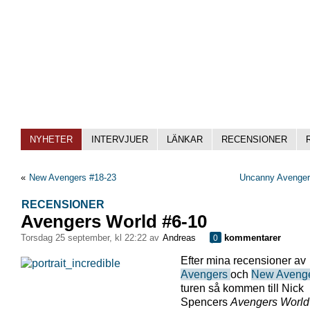
NYHETER
INTERVJUER
LÄNKAR
RECENSIONER
«
New Avengers #18-23
Uncanny Avenger
RECENSIONER
Avengers World #6-10
torsdag 25 september, kl 22:22 av
Andreas
kommentarer
0
Efter mina recensioner av
Avengers
och
New Aveng
turen så kommen till Nick
Spencers
Avengers World