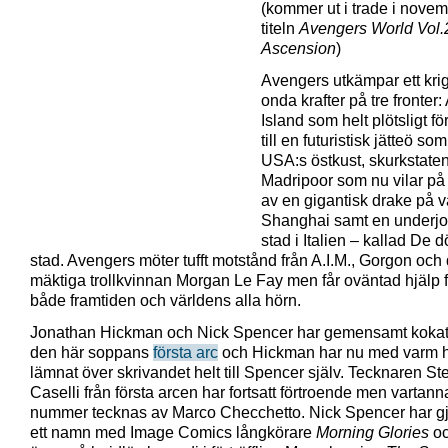
(kommer ut i trade i nove
titeln
Avengers World Vol.
Ascension
)
Avengers utkämpar ett kri
onda krafter på tre fronter: 
Island som helt plötsligt f
till en futuristisk jätteö so
USA:s östkust, skurkstate
Madripoor som nu vilar på
av en gigantisk drake på 
Shanghai samt en underjo
stad i Italien – kallad De 
stad. Avengers möter tufft motstånd från A.I.M., Gorgon och
mäktiga trollkvinnan Morgan Le Fay men får oväntad hjälp 
både framtiden och världens alla hörn.
Jonathan Hickman och Nick Spencer har gemensamt kokat
den här soppans
första arc
och Hickman har nu med varm 
lämnat över skrivandet helt till Spencer själv. Tecknaren St
Caselli från första arcen har fortsatt förtroende men vartann
nummer tecknas av Marco Checchetto. Nick Spencer har gjo
ett namn med Image Comics långkörare
Morning Glories
oc