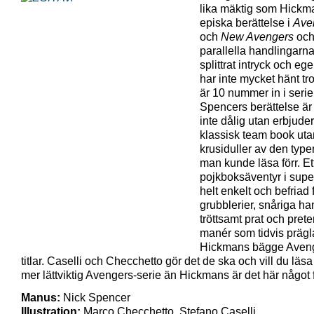
lika mäktig som Hickm
episka berättelse i
Ave
och
New Avengers
och
parallella handlingarna
splittrat intryck och eg
har inte mycket hänt trot
är 10 nummer in i serie
Spencers berättelse är
inte dålig utan erbjude
klassisk team book uta
krusiduller av den typ
man kunde läsa förr. Et
pojkboksäventyr i supe
helt enkelt och befriad 
grubblerier, snåriga ha
tröttsamt prat och pret
manér som tidvis prägl
Hickmans bägge Aven
titlar. Caselli och Checchetto gör det de ska och vill du läsa 
mer lättviktig Avengers-serie än Hickmans är det här något f
Manus:
Nick Spencer
Illustration:
Marco Checchetto, Stefano Caselli