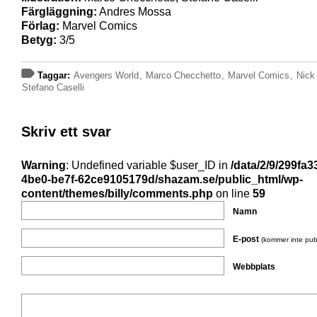
Färgläggning:
Andres Mossa
Förlag:
Marvel Comics
Betyg:
3/5
Taggar:
Avengers World
,
Marco Checchetto
,
Marvel Comics
,
Nick
Stefano Caselli
Skriv ett svar
Warning
: Undefined variable $user_ID in
/data/2/9/299fa3
4be0-be7f-62ce9105179d/shazam.se/public_html/wp-
content/themes/billy/comments.php
on line
59
Namn
E-post
(kommer inte pub
Webbplats