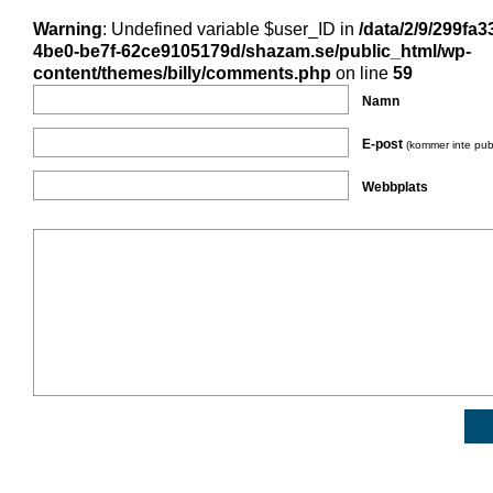
Warning
: Undefined variable $user_ID in
/data/2/9/299fa3
4be0-be7f-62ce9105179d/shazam.se/public_html/wp-
content/themes/billy/comments.php
on line
59
Namn
E-post
(kommer inte pub
Webbplats