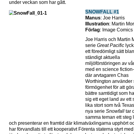
under veckan som har gått.
SNOWFALL #1
Manus
: Joe Harris
Illustration
: Martin Mo
Förlag
: Image Comics
Joe Harris och Martin
serie
Great Pacific
lyc
ett föredömligt sätt bl
ständigt aktuella
miljöförstöringen av vå
med en science fiction-
där arvtagaren Chas
Worthington använder 
förmögenhet för att gör
bättre samtidigt som h
sig ett eget land av ett
lika stort som två Texas
nya serie
Snowfall
tar 
samma teman ett steg 
och presenterar en framtid där klimatväxlingarna upphört 
har förvandlats till ett kooperativt Förenta staterna styrt med