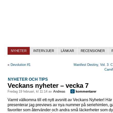
NYHETER
INTERVJUER
LÄNKAR
RECENSIONER
«
Devolution #1
Manifest Destiny, Vol. 3: C
Carni
NYHETER OCH TIPS
Veckans nyheter – vecka 7
fredag 19 februari, kl 11:14 av
Andreas
kommentarer
0
Varmt välkomna till ett nytt avsnitt av Veckans Nyheter! Här
presenterar jag previews av nya nummer på seriehimlen, 
favoriter som återvänder och andra små läckerheter som dy