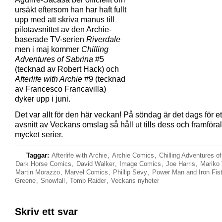
ursäkt eftersom han har haft fullt
upp med att skriva manus till
pilotavsnittet av den Archie-
baserade TV-serien
Riverdale
men i maj kommer
Chilling
Adventures of Sabrina
#5
(tecknad av Robert Hack) och
Afterlife with Archie
#9 (tecknad
av Francesco Francavilla)
dyker upp i juni.
Det var allt för den här veckan! På söndag är det dags för ett
avsnitt av Veckans omslag så håll ut tills dess och framförall
mycket serier.
Taggar:
Afterlife with Archie
,
Archie Comics
,
Chilling Adventures o
Dark Horse Comics
,
David Walker
,
Image Comics
,
Joe Harris
,
Mariko
Martin Morazzo
,
Marvel Comics
,
Phillip Sevy
,
Power Man and Iron Fis
Greene
,
Snowfall
,
Tomb Raider
,
Veckans nyheter
Skriv ett svar