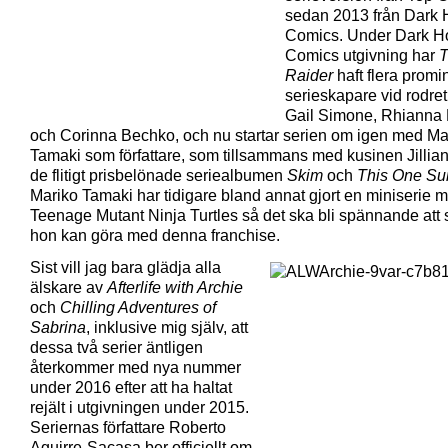
sedan 2013 från Dark 
Comics. Under Dark H
Comics utgivning har
Raider
haft flera promi
serieskapare vid rodre
Gail Simone, Rhianna 
och Corinna Bechko, och nu startar serien om igen med Ma
Tamaki som författare, som tillsammans med kusinen Jillia
de flitigt prisbelönade seriealbumen
Skim
och
This One S
Mariko Tamaki har tidigare bland annat gjort en miniserie 
Teenage Mutant Ninja Turtles så det ska bli spännande att 
hon kan göra med denna franchise.
Sist vill jag bara glädja alla
älskare av
Afterlife with Archie
och
Chilling Adventures of
Sabrina
, inklusive mig själv, att
dessa två serier äntligen
återkommer med nya nummer
under 2016 efter att ha haltat
rejält i utgivningen under 2015.
Seriernas författare Roberto
Aguirre-Sacasa ber officiellt om