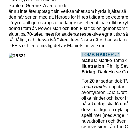
Sanford Greene. Även om de
ännu inte återupptagit sin verksamhet som hyrda hjältar så 
den här serien med att Heroes for Hires tidigare sekreterar
Royce äntligen släpps ut ur fängelset efter att ha suttit oskyl
dömd i fem år. Power Man och Iron Fist fick en gemensam ti
slutet på 70-talet, mest för att deras respektive egna titlar så
så dåligt, och dessa två ”street level”-karaktärer har sedan 
BFF:s och en omistlig del av Marvels universum.
TOMB RAIDER #1
Manus
: Mariko Tamaki
Illustration
: Phillip Se
Förlag
: Dark Horse C
För 20 år sedan dök TV
Tomb Raider
upp där
äventyraren Lara Croft
olika hinder och faror i 
på arkeologiska förem
dess har figuren dykt u
spelfilmer (med Angelin
huvudrollen) och även 
serieversion från Top