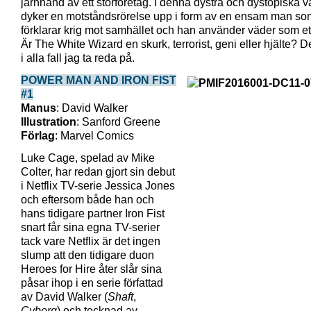
järnhand av ett storföretag. I denna dystra och dystopiska v
dyker en motståndsrörelse upp i form av en ensam man so
förklarar krig mot samhället och han använder väder som et
Är The White Wizard en skurk, terrorist, geni eller hjälte? D
i alla fall jag ta reda på.
POWER MAN AND IRON FIST
#1
Manus
: David Walker
Illustration
: Sanford Greene
Förlag
: Marvel Comics
Luke Cage, spelad av Mike
Colter, har redan gjort sin debut
i Netflix TV-serie Jessica Jones
och eftersom både han och
hans tidigare partner Iron Fist
snart får sina egna TV-serier
tack vare Netflix är det ingen
slump att den tidigare duon
Heroes for Hire åter slår sina
påsar ihop i en serie författad
av David Walker (
Shaft
,
Cyborg
) och tecknad av