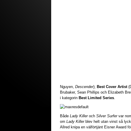
Nguyen,
Descender
);
Best Cover Artist
(D
Brubaker, Sean Phillips och Elizabeth Bre
i kategorin
Best Limited Series
.
Både
Lady Killer
och
Silver Surfer
var nom
om
Lady Killer
blev helt utan vinst så ly
Allred knipa en välförtjänt Eisner Award f