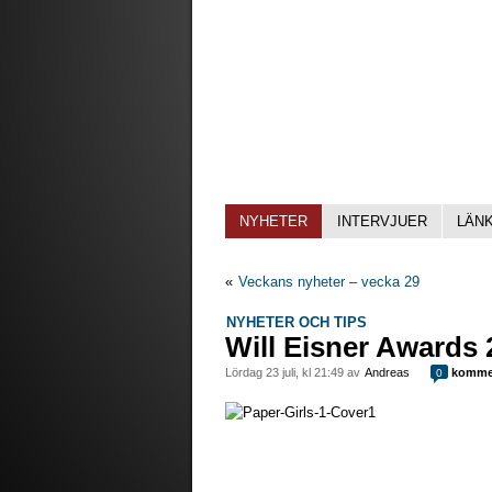
NYHETER
INTERVJUER
LÄN
«
Veckans nyheter – vecka 29
NYHETER OCH TIPS
Will Eisner Awards 
lördag 23 juli, kl 21:49 av
Andreas
kommen
0