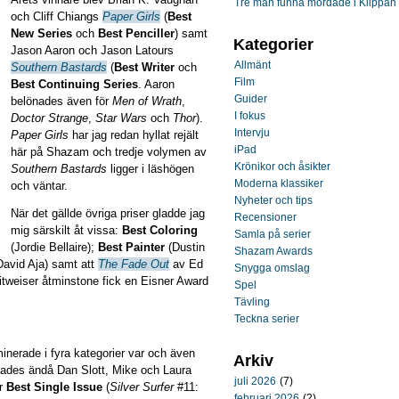
Tre män funna mördade i Klippan
och Cliff Chiangs
Paper Girls
(
Best
New Series
och
Best Penciller
) samt
Kategorier
Jason Aaron och Jason Latours
Allmänt
Southern Bastards
(
Best Writer
och
Film
Best Continuing Series
. Aaron
Guider
belönades även för
Men of Wrath
,
I fokus
Doctor Strange
,
Star Wars
och
Thor
).
Intervju
Paper Girls
har jag redan hyllat rejält
iPad
här på Shazam och tredje volymen av
Krönikor och åsikter
Southern Bastards
ligger i läshögen
Moderna klassiker
och väntar.
Nyheter och tips
När det gällde övriga priser gladde jag
Recensioner
mig särskilt åt vissa:
Best Coloring
Samla på serier
(Jordie Bellaire);
Best Painter
(Dustin
Shazam Awards
avid Aja) samt att
The Fade Out
av Ed
Snygga omslag
itweiser åtminstone fick en Eisner Award
Spel
Tävling
Teckna serier
inerade i fyra kategorier var och även
Arkiv
ckades ändå Dan Slott, Mike och Laura
juli 2026
(7)
ör
Best Single Issue
(
Silver Surfer
#11:
februari 2026
(2)