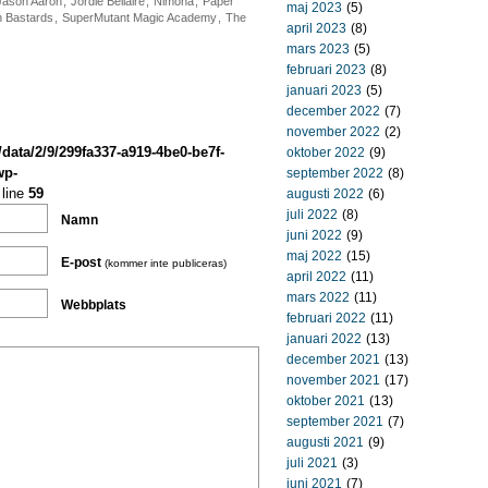
Jason Aaron
,
Jordie Bellaire
,
Nimona
,
Paper
maj 2023
(5)
n Bastards
,
SuperMutant Magic Academy
,
The
april 2023
(8)
mars 2023
(5)
februari 2023
(8)
januari 2023
(5)
december 2022
(7)
november 2022
(2)
/data/2/9/299fa337-a919-4be0-be7f-
oktober 2022
(9)
wp-
september 2022
(8)
line
59
augusti 2022
(6)
juli 2022
(8)
Namn
juni 2022
(9)
maj 2022
(15)
E-post
(kommer inte publiceras)
april 2022
(11)
mars 2022
(11)
Webbplats
februari 2022
(11)
januari 2022
(13)
december 2021
(13)
november 2021
(17)
oktober 2021
(13)
september 2021
(7)
augusti 2021
(9)
juli 2021
(3)
juni 2021
(7)