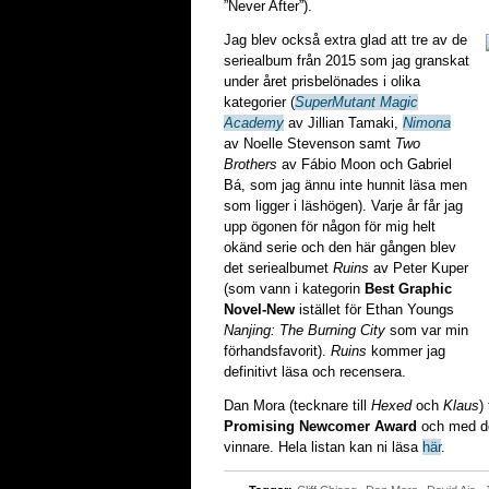
”Never After”).
Jag blev också extra glad att tre av de
seriealbum från 2015 som jag granskat
under året prisbelönades i olika
kategorier (
SuperMutant Magic
Academy
av Jillian Tamaki,
Nimona
av Noelle Stevenson samt
Two
Brothers
av Fábio Moon och Gabriel
Bá, som jag ännu inte hunnit läsa men
som ligger i läshögen). Varje år får jag
upp ögonen för någon för mig helt
okänd serie och den här gången blev
det seriealbumet
Ruins
av Peter Kuper
(som vann i kategorin
Best Graphic
Novel-New
istället för Ethan Youngs
Nanjing: The Burning City
som var min
förhandsfavorit).
Ruins
kommer jag
definitivt läsa och recensera.
Dan Mora (tecknare till
Hexed
och
Klaus
)
Promising Newcomer Award
och med det 
vinnare. Hela listan kan ni läsa
här
.