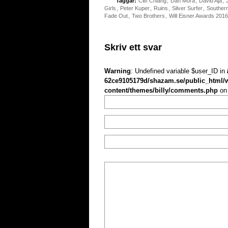
Taggar:
Cliff Chiang
,
Dan Mora
,
David Aja
,
Girls
,
Peter Kuper
,
Ruins
,
Silver Surfer
,
Souther
Fade Out
,
Two Brothers
,
Will Eisner Awards 2016
Skriv ett svar
Warning
: Undefined variable $user_ID in
62ce9105179d/shazam.se/public_html/
content/themes/billy/comments.php
on 