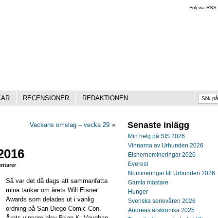
Följ via RSS
KAR
RECENSIONER
REDAKTIONEN
Senaste inlägg
Veckans omslag – vecka 29
»
Min helg på SIS 2026
Vinnarna av Urhunden 2026
2016
Eisnernomineringar 2026
Everest
tarer
Nomineringar till Urhunden 2026
Så var det då dags att sammanfatta
Gamla mästare
mina tankar om årets Will Eisner
Hunger
Awards som delades ut i vanlig
Svenska serievåren 2026
ordning på San Diego Comic-Con.
Andreas årskrönika 2025
Årets vinnare blev Brian K. Vaughan