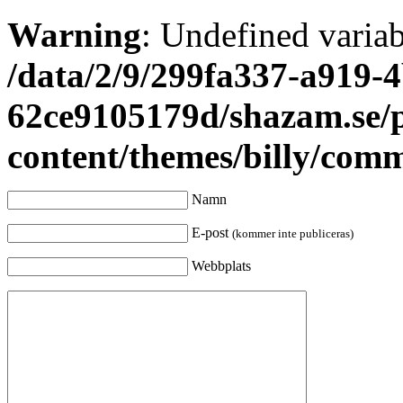
Warning
: Undefined varia
/data/2/9/299fa337-a919-4
62ce9105179d/shazam.se/
content/themes/billy/com
Namn
E-post
(kommer inte publiceras)
Webbplats