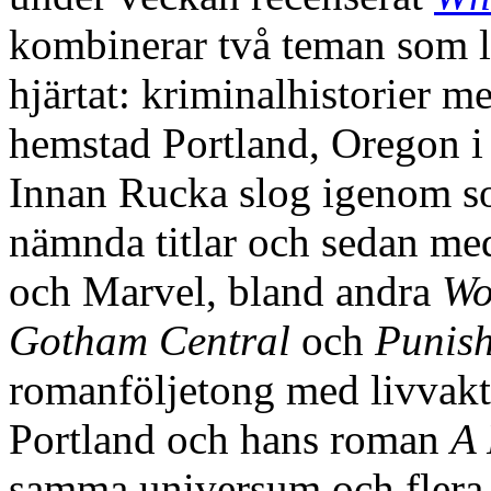
kombinerar två teman som l
hjärtat: kriminalhistorier m
hemstad Portland, Oregon i
Innan Rucka slog igenom so
nämnda titlar och sedan me
och Marvel, bland andra
Wo
Gotham Central
och
Punis
romanföljetong med livvakt
Portland och hans roman
A 
samma universum och flera 