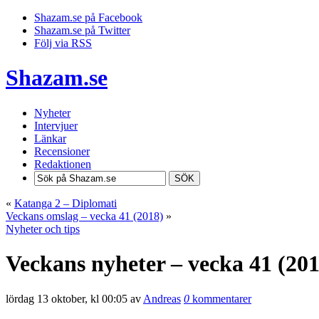
Shazam.se på Facebook
Shazam.se på Twitter
Följ via RSS
Shazam.se
Nyheter
Intervjuer
Länkar
Recensioner
Redaktionen
SÖK
«
Katanga 2 – Diplomati
Veckans omslag – vecka 41 (2018)
»
Nyheter och tips
Veckans nyheter – vecka 41 (201
lördag 13 oktober, kl 00:05 av
Andreas
0
kommentarer