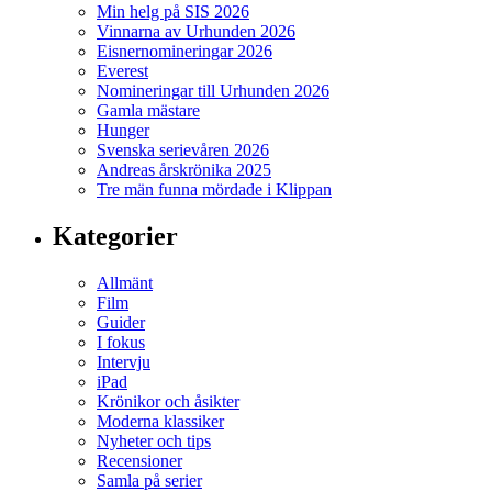
Min helg på SIS 2026
Vinnarna av Urhunden 2026
Eisnernomineringar 2026
Everest
Nomineringar till Urhunden 2026
Gamla mästare
Hunger
Svenska serievåren 2026
Andreas årskrönika 2025
Tre män funna mördade i Klippan
Kategorier
Allmänt
Film
Guider
I fokus
Intervju
iPad
Krönikor och åsikter
Moderna klassiker
Nyheter och tips
Recensioner
Samla på serier