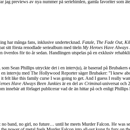
terar jag previews av nya nummer på seriehimlen, gamla favoriter som 
ng har många fans, inklusive undertecknad.
Fatale
,
The Fade Out
,
Kil
t sitt första renodlade seriealbum med titeln
My Heroes Have Always 
överdos för tio år sedan. Handlingen utspelas på en exklusiv rehabklini
 som Sean Phillips utryckte det i en intervju), är baserad på Brubake
 I en intervju med The Hollywood Reporter säger Brubaker: ”I knew abo
t felt like this family curse I was going to get. And I guess I really 
eroes Have Always Been Junkies
är en del av
Criminal
-universat och
innebär att förlaget publicerar vad de än hittar på och enligt Phillips
rt: no band, no girl, no future… until he meets Murder Falcon. He was se
the power of metal fuels Murder Falcon into all-out kung fu fury on thos