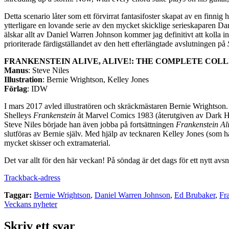
Detta scenario låter som ett förvirrat fantasifoster skapat av en finnig
ytterligare en lovande serie av den mycket skicklige serieskaparen D
älskar allt av Daniel Warren Johnson kommer jag definitivt att kolla i
prioriterade färdigställandet av den hett efterlängtade avslutningen på
FRANKENSTEIN ALIVE, ALIVE!: THE COMPLETE COLL
Manus
: Steve Niles
Illustration
: Bernie Wrightson, Kelley Jones
Förlag
: IDW
I mars 2017 avled illustratören och skräckmästaren Bernie Wrights
Shelleys
Frankenstein
åt Marvel Comics 1983 (återutgiven av Dark Hor
Steve Niles började han även jobba på fortsättningen
Frankenstein Ali
slutföras av Bernie själv. Med hjälp av tecknaren Kelley Jones (som h
mycket skisser och extramaterial.
Det var allt för den här veckan! På söndag är det dags för ett nytt avsni
Trackback-adress
Taggar:
Bernie Wrightson
,
Daniel Warren Johnson
,
Ed Brubaker
,
Fr
Veckans nyheter
Skriv ett svar