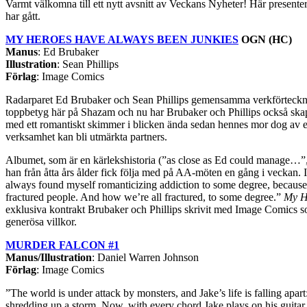
Varmt välkomna till ett nytt avsnitt av Veckans Nyheter! Här presen
har gått.
MY HEROES HAVE ALWAYS BEEN JUNKIES
OGN (HC)
Manus
: Ed Brubaker
Illustration
: Sean Phillips
Förlag
: Image Comics
Radarparet Ed Brubaker och Sean Phillips gemensamma verkförteckni
toppbetyg här på Shazam och nu har Brubaker och Phillips också skapa
med ett romantiskt skimmer i blicken ända sedan hennes mor dog av en 
verksamhet kan bli utmärkta partners.
Albumet, som är en kärlekshistoria (”as close as Ed could manage…”,
han från åtta års ålder fick följa med på AA-möten en gång i veckan.
always found myself romanticizing addiction to some degree, because i
fractured people. And how we’re all fractured, to some degree.”
My H
exklusiva kontrakt Brubaker och Phillips skrivit med Image Comics som 
generösa villkor.
MURDER FALCON #1
Manus/Illustration
: Daniel Warren Johnson
Förlag
: Image Comics
”The world is under attack by monsters, and Jake’s life is falling apa
shredding up a storm. Now, with every chord Jake plays on his guitar, 