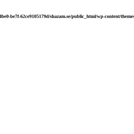
-4be0-be7f-62ce9105179d/shazam.se/public_html/wp-content/theme