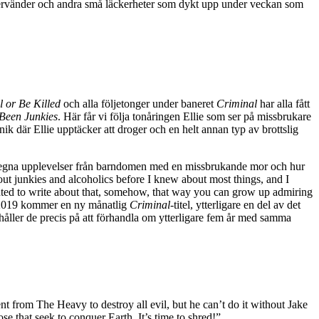
återvänder och andra små läckerheter som dykt upp under veckan som
l or Be Killed
och alla följetonger under baneret
Criminal
har alla fått
Been Junkies
. Här får vi följa tonåringen Ellie som ser på missbrukare
k där Ellie upptäcker att droger och en helt annan typ av brottslig
rs egna upplevelser från barndomen med en missbrukande mor och hur
ut junkies and alcoholics before I knew about most things, and I
wanted to write about that, somehow, that way you can grow up admiring
 2019 kommer en ny månatlig
Criminal
-titel, ytterligare en del av det
 håller de precis på att förhandla om ytterligare fem år med samma
nt from The Heavy to destroy all evil, but he can’t do it without Jake
e that seek to conquer Earth. It’s time to shred!”