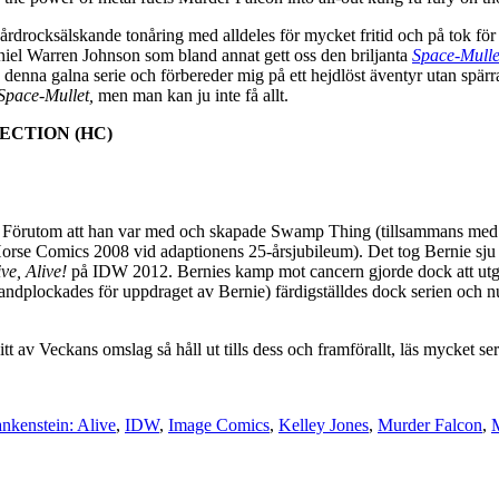
 hårdrocksälskande tonåring med alldeles för mycket fritid och på tok för
aniel Warren Johnson som bland annat gett oss den briljanta
Space-Mulle
n denna galna serie och förbereder mig på ett hejdlöst äventyr utan spä
Space-Mullet,
men man kan ju inte få allt.
ECTION (HC)
on. Förutom att han var med och skapade Swamp Thing (tillsammans med
se Comics 2008 vid adaptionens 25-årsjubileum). Det tog Bernie sju år a
ve, Alive!
på IDW 2012. Bernies kamp mot cancern gjorde dock att utgiv
andplockades för uppdraget av Bernie) färdigställdes dock serien och nu
tt av Veckans omslag så håll ut tills dess och framförallt, läs mycket ser
ankenstein: Alive
,
IDW
,
Image Comics
,
Kelley Jones
,
Murder Falcon
,