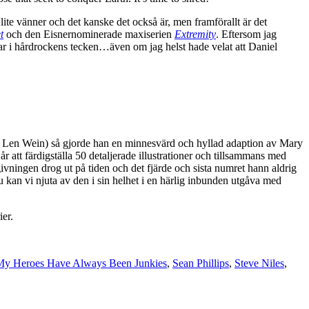
 lite vänner och det kanske det också är, men framförallt är det
t
och den Eisnernominerade maxiserien
Extremity
. Eftersom jag
rrar i hårdrockens tecken…även om jag helst hade velat att Daniel
 Len Wein) så gjorde han en minnesvärd och hyllad adaption av Mary
tt färdigställa 50 detaljerade illustrationer och tillsammans med
ningen drog ut på tiden och det fjärde och sista numret hann aldrig
 kan vi njuta av den i sin helhet i en härlig inbunden utgåva med
ier.
My Heroes Have Always Been Junkies
,
Sean Phillips
,
Steve Niles
,