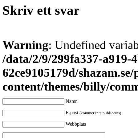
Skriv ett svar
Warning
: Undefined varia
/data/2/9/299fa337-a919-4
62ce9105179d/shazam.se/
content/themes/billy/com
Namn
E-post
(kommer inte publiceras)
Webbplats