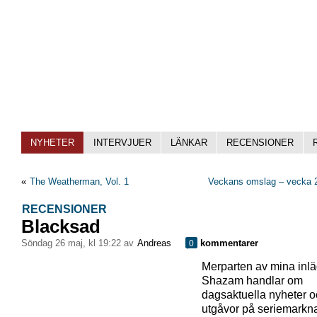
NYHETER
INTERVJUER
LÄNKAR
RECENSIONER
«
The Weatherman, Vol. 1
Veckans omslag – vecka 2
RECENSIONER
Blacksad
söndag 26 maj, kl 19:22 av
Andreas
kommentarer
0
Merparten av mina inl
Shazam handlar om
dagsaktuella nyheter 
utgåvor på seriemarkn