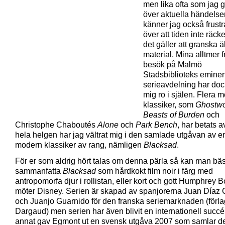
men lika ofta som jag 
över aktuella händelse
känner jag också frustr
över att tiden inte räcker
det gäller att granska ä
material. Mina alltmer 
besök på Malmö
Stadsbiblioteks emine
serieavdelning har doc
mig ro i själen. Flera 
klassiker, som
Ghostwo
Beasts of Burden
och
Christophe Chaboutés
Alone
och
Park Bench
, har betats 
hela helgen har jag vältrat mig i den samlade utgåvan av 
modern klassiker av rang, nämligen
Blacksad
.
För er som aldrig hört talas om denna pärla så kan man bäs
sammanfatta
Blacksad
som hårdkokt film noir i färg med
antropomorfa djur i rollistan, eller kort och gott Humphrey B
möter Disney. Serien är skapad av spanjorerna Juan Díaz
och Juanjo Guarnido för den franska seriemarknaden (förla
Dargaud) men serien har även blivit en internationell succé
annat gav Egmont ut en svensk utgåva 2007 som samlar de