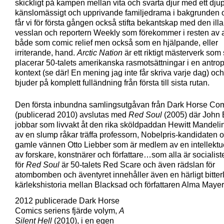
skickligt på kampen mellan vita och svarta djur med ett djup
känslomässigt och upprivande familjedrama i bakgrunden 
får vi för första gången också stifta bekantskap med den ill
vesslan och reportern Weekly som förekommer i resten av
både som comic relief men också som en hjälpande, eller
irriterande, hand.
Arctic Nation
är ett riktigt mästerverk som 
placerar 50-talets amerikanska rasmotsättningar i en antro
kontext (se där! En mening jag inte får skriva varje dag) oc
bjuder på komplett fulländning från första till sista rutan.
Den första inbundna samlingsutgåvan från Dark Horse Co
(publicerad 2010) avslutas med
Red Soul
(2005) där John 
jobbar som livvakt åt den rika sköldpaddan Hewitt Mandel
av en slump råkar träffa professorn, Nobelpris-kandidaten 
gamle vännen Otto Liebber som är medlem av en intellektue
av forskare, konstnärer och författare…som alla är socialist
för
Red Soul
är 50-talets Red Scare och även rädslan för
atombomben och äventyret innehåller även en härligt bitter
kärlekshistoria mellan Blacksad och författaren Alma Mayer
2012 publicerade Dark Horse
Comics seriens fjärde volym,
A
Silent Hell
(2010), i en egen