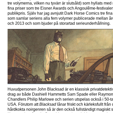
tre volymerna, vilken nu tyvärr är slutsåld) som hyllats me
fina priser som tre Eisner Awards och Angoulême-festivale
publikpris. Själv har jag avnjutit Dark Horse Comics tre fin
som samlar seriens alla fem volymer publicerade mellan å
och 2013 och som bjuder på storartad serieunderhållning.
Huvudpersonen John Blacksad är en klassisk privatdetekt
drag av både Dashiell Hammetts Sam Spade eller Raymo
Chandlers Philip Marlowe och serien utspelas också i 50-t
USA. Förutom att
Blacksad
lånar friskt och kärleksfullt från
hårdkokta noirgenren så är den också fullständigt magiskt 