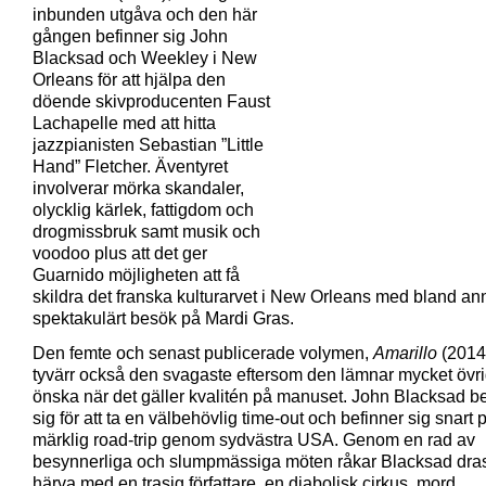
inbunden utgåva och den här
gången befinner sig John
Blacksad och Weekley i New
Orleans för att hjälpa den
döende skivproducenten Faust
Lachapelle med att hitta
jazzpianisten Sebastian ”Little
Hand” Fletcher. Äventyret
involverar mörka skandaler,
olycklig kärlek, fattigdom och
drogmissbruk samt musik och
voodoo plus att det ger
Guarnido möjligheten att få
skildra det franska kulturarvet i New Orleans med bland ann
spektakulärt besök på Mardi Gras.
Den femte och senast publicerade volymen,
Amarillo
(2014)
tyvärr också den svagaste eftersom den lämnar mycket övrig
önska när det gäller kvalitén på manuset. John Blacksad be
sig för att ta en välbehövlig time-out och befinner sig snart 
märklig road-trip genom sydvästra USA. Genom en rad av
besynnerliga och slumpmässiga möten råkar Blacksad dras 
härva med en trasig författare, en diabolisk cirkus, mord,