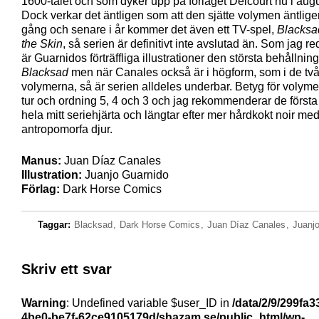
1600-talet och som dyker upp på förlaget Delcourt nu i augu
Dock verkar det äntligen som att den sjätte volymen äntlige
gång och senare i år kommer det även ett TV-spel,
Blacksa
the Skin
, så serien är definitivt inte avslutad än. Som jag r
är Guarnidos förträffliga illustrationer den största behållni
Blacksad
men när Canales också är i högform, som i de två
volymerna, så är serien alldeles underbar. Betyg för volymer
tur och ordning 5, 4 och 3 och jag rekommenderar de först
hela mitt seriehjärta och längtar efter mer hårdkokt noir me
antropomorfa djur.
Manus:
Juan Díaz Canales
Illustration:
Juanjo Guarnido
Förlag:
Dark Horse Comics
Taggar:
Blacksad
,
Dark Horse Comics
,
Juan Díaz Canales
,
Juanj
Skriv ett svar
Warning
: Undefined variable $user_ID in
/data/2/9/299fa3
4be0-be7f-62ce9105179d/shazam.se/public_html/wp-