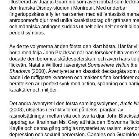
illustrerad av Juanjo Guarnido som även jobbat som teckn
den franska Disney-studion i Montreuil. Med underbar
fingertoppskänsla fyller han serien med ett fantastiskt mena
antropomorfa djur med unika karaktärsdrag där gränsen mel
och människa antingen suddas ut helt eller helt enkelt bild
perfekt symbios.
Av de tre volymerna är den första den klart bästa. Här får vi ti
börja med följa John Blacksad när han försöker hitta vem 
dödade den berömda skådespelerskan, och även hans tidi
flickvän, Natalia Willford i äventyret
Somewhere Within the
Shadows
(2000). Äventyret är en klassisk deckargåta som 
både i de ruffigaste kvarteren och maktens fina korridorer o
berättelsen är i perfekt synk med action, spänning och härl
karaktärer och miljöer.
Det andra äventyret i den första samlingsvolymen,
Arctic N
(2003), utspelas i en fiktiv förort på dekis, präglad av
rasmotsättningar mellan vita och svarta djur. John Blacksad 
uppdrag av lärarinnan Ms. Grey att hitta den försvunna flic
Kaylie och denna gång präglas mysteriet av rasism, ekono
depression och sexuell perversion. Canales och Guarnido 