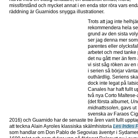
missförstånd och mycket annat i en enda stor röra vars end
räddning är Guarnidos snygga illustrationer.
Trots att jag inte helhjä
rekommendera hela se
grund av den sista vo
ser jag denna mer som
parentes eller olycksfall
arbetet och med tanke 
det nu gått mer än fem
vi sist såg röken av en
i serien så börjar vänta
outhärdlig. Seriens sk
dock inte legat på lats
Canales har haft fullt 
två nya Corto Maltese
(det första albumet,
Un
midnattssolen
, gavs ut
svenska av Faraos Cig
2016) och Guarnido har de senaste tre åren varit fullt upp
att teckna Alain Ayroles klassiska skälmhistoria
Les Indes 
som handlar om Don Pablo de Segovias äventyr i Sydamer