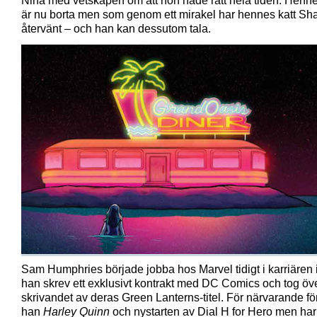
Nina med vetskapen om att hon hade rätt hela tiden. Henne
är nu borta men som genom ett mirakel har hennes katt Sh
återvänt – och han kan dessutom tala.
Sam Humphries började jobba hos Marvel tidigt i karriären
han skrev ett exklusivt kontrakt med DC Comics och tog öv
skrivandet av deras Green Lanterns-titel. För närvarande för
han
Harley Quinn
och nystarten av Dial H for Hero men ha