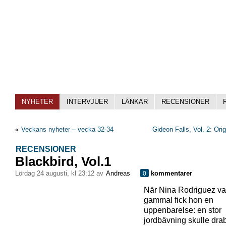
NYHETER
INTERVJUER
LÄNKAR
RECENSIONER
«
Veckans nyheter – vecka 32-34
Gideon Falls, Vol. 2: Orig
RECENSIONER
Blackbird, Vol.1
lördag 24 augusti, kl 23:12 av
Andreas
kommentarer
0
När Nina Rodriguez va
gammal fick hon en
uppenbarelse: en stor
jordbävning skulle dra