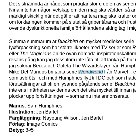
Det sistnämnda är något som präglar större delen av serien 
Nina inte har någon vetskap om den magiska världen så är
märkligt skicklig när det gäller att hantera magiska krafter 
om förklaringen kommer på slutet så griper tårarna och frus
över de dysfunktionella familjeförhållandena aldrig tag i mi
Summa summarum är
Blackbird
en mycket medioker serie 
lyxförpackning som har större likheter med TV-serier som
R
eller
The Magicians
än de ovan nämnda inspirationskällor
resans gång kan jag dessutom inte låta bli att tänka på hur
jag saknar Becca och Goleta The Wizardslayer från Humph
Mike Del Mundos briljanta serie
Weirdworld
från Marvel – e
som avbröts i och med Humphries flytt till DC och som hade
förutsättningar att bli en lysande pågående serie.
Blackbird
inte ens i närheten av denna och det ska mycket till innan j
plockar upp fortsättningen – som ännu inte annonserats.
Manus:
Sam Humphries
Illustration:
Jen Bartel
Färgläggning:
Nayoung Wilson, Jen Bartel
Förlag:
Image Comics
Betyg:
3-/5