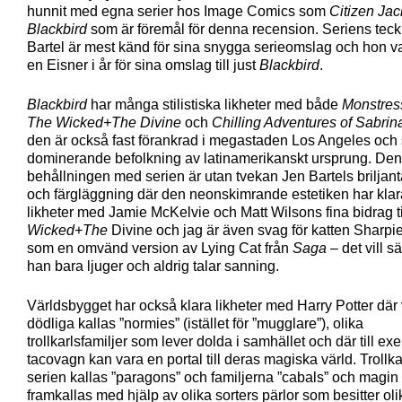
hunnit med egna serier hos Image Comics som
Citizen Jac
Blackbird
som är föremål för denna recension. Seriens tec
Bartel är mest känd för sina snygga serieomslag och hon 
en Eisner i år för sina omslag till just
Blackbird
.
Blackbird
har många stilistiska likheter med både
Monstres
The Wicked+The Divine
och
Chilling Adventures of Sabrin
den är också fast förankrad i megastaden Los Angeles och
dominerande befolkning av latinamerikanskt ursprung. Den 
behållningen med serien är utan tvekan Jen Bartels briljan
och färgläggning där den neonskimrande estetiken har klar
likheter med Jamie McKelvie och Matt Wilsons fina bidrag ti
Wicked+The
Divine och jag är även svag för katten Sharpi
som en omvänd version av Lying Cat från
Saga
– det vill s
han bara ljuger och aldrig talar sanning.
Världsbygget har också klara likheter med Harry Potter där
dödliga kallas ”normies” (istället för ”mugglare”), olika
trollkarlsfamiljer som lever dolda i samhället och där till e
tacovagn kan vara en portal till deras magiska värld. Trollka
serien kallas ”paragons” och familjerna ”cabals” och magin
framkallas med hjälp av olika sorters pärlor som besitter oli