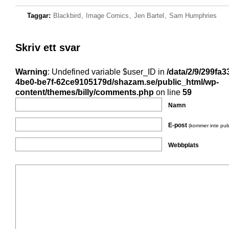
Taggar:
Blackbird
,
Image Comics
,
Jen Bartel
,
Sam Humphries
Skriv ett svar
Warning
: Undefined variable $user_ID in
/data/2/9/299fa3
4be0-be7f-62ce9105179d/shazam.se/public_html/wp-
content/themes/billy/comments.php
on line
59
Namn
E-post
(kommer inte pub
Webbplats