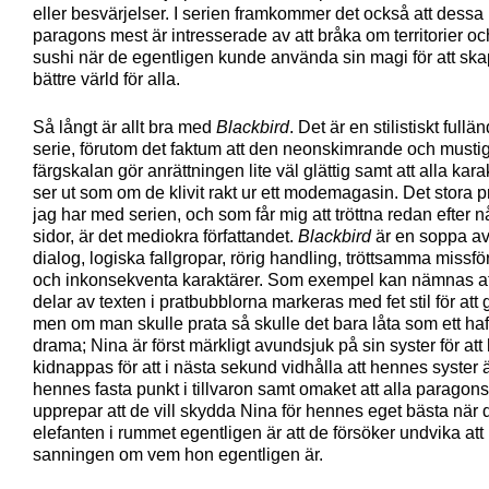
eller besvärjelser. I serien framkommer det också att dessa
paragons mest är intresserade av att bråka om territorier oc
sushi när de egentligen kunde använda sin magi för att sk
bättre värld för alla.
Så långt är allt bra med
Blackbird
. Det är en stilistiskt fullä
serie, förutom det faktum att den neonskimrande och musti
färgskalan gör anrättningen lite väl glättig samt att alla kara
ser ut som om de klivit rakt ur ett modemagasin. Det stora 
jag har med serien, och som får mig att tröttna redan efter 
sidor, är det mediokra författandet.
Blackbird
är en soppa av
dialog, logiska fallgropar, rörig handling, tröttsamma missfö
och inkonsekventa karaktärer. Som exempel kan nämnas at
delar av texten i pratbubblorna markeras med fet stil för att
men om man skulle prata så skulle det bara låta som ett haf
drama; Nina är först märkligt avundsjuk på sin syster för att
kidnappas för att i nästa sekund vidhålla att hennes syster 
hennes fasta punkt i tillvaron samt omaket att alla paragons
upprepar att de vill skydda Nina för hennes eget bästa när 
elefanten i rummet egentligen är att de försöker undvika att
sanningen om vem hon egentligen är.