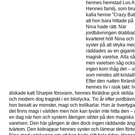
hennes hemstad Los A
Hennes familj, som br
kalla henne ”Crazy Bab
att hon bara hittade p
Nina hade rätt. När
jordbävningen drabba
kvarteret höll Nina oc
syster på att stryka m
räddades av en gigant
magisk varelse. Alla s
men varelsen såg också 
ingen kom ihåg det – 
som mindes allt kristallk
Efter den natten förän
hennes liv i rask takt:
älskade katt Sharpie försvann, hennes föräldrar gick skilda 
och modern dog tragiskt i en bilolycka. Tio år efter jordbäv
hon besatt av monster, magi och trollkarlar. Hon är övertyg
det finns magi i världen men hon kan tyvärr inte hitta den – 
en dag när hon och systern återigen stöter på den magiska
varelsen. Den här gången är den dock ingen räddande änge
tvärtom. Den kidnappar hennes syster och lämnar den förtv