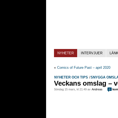
NYHETER
INTERVJUER
LÄN
«
Comics of Future Past – april 2020
NYHETER OCH TIPS
/
SNYGGA OMSL
Veckans omslag – v
söndag 15 mars, kl 21:49 av
Andreas
kom
0