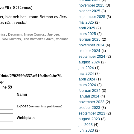
november 2025
(3)
ve #6
(DC Comics)
oktober 2025
(3)
ister, blöt och beslutsam Batman av
Jee-
september 2025
(3)
ses nästa vecka!
maj 2025
(2)
april 2025
(2)
mars 2025
(2)
mics
,
Decorum
,
Image Comics
,
Jae Lee
,
,
New Mutants
,
The Batman's Grave
,
Veckans
februari 2025
(2)
november 2024
(4)
oktober 2024
(4)
september 2024
(2)
augusti 2024
(2)
juni 2024
(1)
maj 2024
(7)
/data/2/9/299fa337-a919-4be0-be7f-
april 2024
(1)
wp-
mars 2024
(2)
line
59
februari 2024
(3)
Namn
januari 2024
(4)
november 2023
(2)
E-post
(kommer inte publiceras)
oktober 2023
(3)
september 2023
(2)
Webbplats
augusti 2023
(3)
juli 2023
(4)
juni 2023
(2)