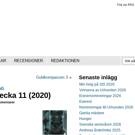
Följ via RSS
KAR
RECENSIONER
REDAKTIONEN
Senaste inlägg
Guldkompassen 3
»
Min helg på SIS 2026
AG
Vinnarna av Urhunden 2026
ecka 11 (2020)
Eisnernomineringar 2026
Everest
mentarer
Nomineringar till Urhunden 2026
Gamla mästare
Hunger
Svenska serievåren 2026
Andreas årskrönika 2025