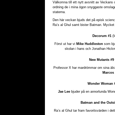
Välkomna till ett nytt avsnitt av Veckans 
ordning de i mina ögon snyggaste omslage
staterna.
Den här veckan bjuds det på episk scien
Ra’s al Ghul samt bister Batman. Mycket 
Decorum #1
(I
Först ut har vi
Mike Huddleston
som bju
skolan i hans och Jonathan Hick
New Mutants #9
Professor X har mardrömmar om sina älsk
Marcos 
Wonder Woman 
Jae Lee
bjuder på en annorlunda Wonde
Batman and the Outsi
Ra’s al Ghul tar fram favoritsvärden i de