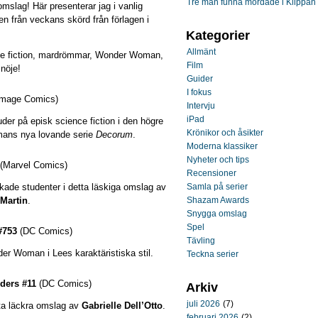
Tre män funna mördade i Klippan
omslag! Här presenterar jag i vanlig
n från veckans skörd från förlagen i
Kategorier
Allmänt
ce fiction, mardrömmar, Wonder Woman,
Film
nöje!
Guider
I fokus
mage Comics)
Intervju
iPad
der på episk science fiction i den högre
Krönikor och åsikter
mans nya lovande serie
Decorum
.
Moderna klassiker
Nyheter och tips
(Marvel Comics)
Recensioner
ade studenter i detta läskiga omslag av
Samla på serier
Martin
.
Shazam Awards
Snygga omslag
Spel
#753
(DC Comics)
Tävling
r Woman i Lees karaktäristiska stil.
Teckna serier
ders #11
(DC Comics)
Arkiv
juli 2026
(7)
tta läckra omslag av
Gabrielle Dell’Otto
.
februari 2026
(2)