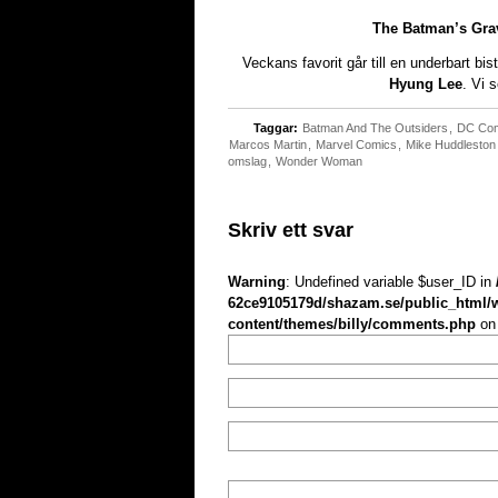
The Batman’s Gra
Veckans favorit går till en underbart b
Hyung Lee
. Vi 
Taggar:
Batman And The Outsiders
,
DC Co
Marcos Martin
,
Marvel Comics
,
Mike Huddleston
omslag
,
Wonder Woman
Skriv ett svar
Warning
: Undefined variable $user_ID in
62ce9105179d/shazam.se/public_html/
content/themes/billy/comments.php
on 