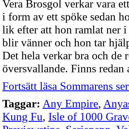
Vera Brosgol verkar vara et
i form av ett spöke sedan ho
lik efter att hon ramlat ner 
blir vänner och hon tar hjäl
Det hela verkar bra och de r
översvallande. Finns redan 
Fortsätt läsa Sommarens se
Taggar:
Any Empire
,
Anya
Kung Fu
,
Isle of 1000 Grav