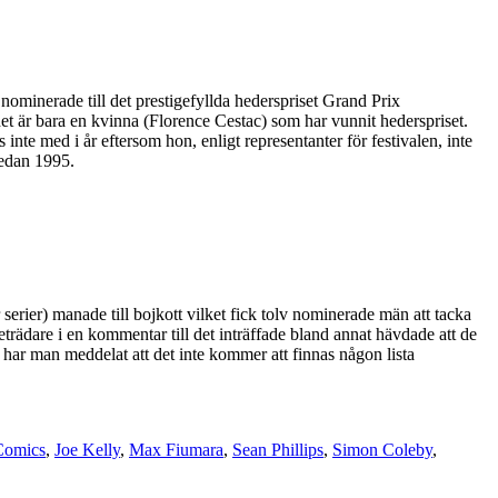
nominerade till det prestigefyllda hederspriset Grand Prix
t är bara en kvinna (Florence Cestac) som har vunnit hederspriset.
te med i år eftersom hon, enligt representanter för festivalen, inte
sedan 1995.
erier) manade till bojkott vilket fick tolv nominerade män att tacka
eträdare i en kommentar till det inträffade bland annat hävdade att de
Nu har man meddelat att det inte kommer att finnas någon lista
Comics
,
Joe Kelly
,
Max Fiumara
,
Sean Phillips
,
Simon Coleby
,