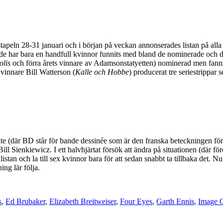
tapeln 28-31 januari och i början på veckan annonserades listan på alla 
e har bara en handfull kvinnor funnits med bland de nominerade och de
olis
och förra årets vinnare av Adamsonstatyetten) nominerad men fanns in
s vinnare Bill Watterson (
Kalle och Hobbe
) producerat tre seriestrippar 
te (där BD står för bande dessinée som är den franska beteckningen för s
 Sienkiewicz. I ett halvhjärtat försök att ändra på situationen (där för
istan och la till sex kvinnor bara för att sedan snabbt ta tillbaka det. 
ing lär följa.
s
,
Ed Brubaker
,
Elizabeth Breitweiser
,
Four Eyes
,
Garth Ennis
,
Image 