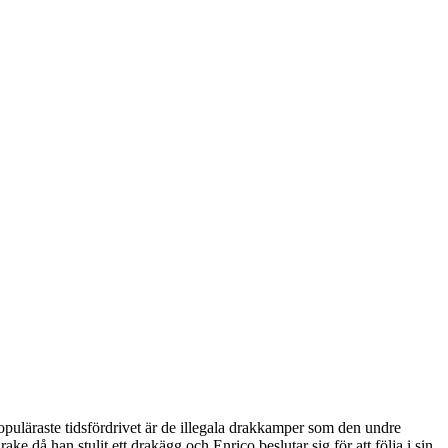
uläraste tidsfördrivet är de illegala drakkamper som den undre
ake då han stulit ett drakägg och Enrico beslutar sig för att följa i sin