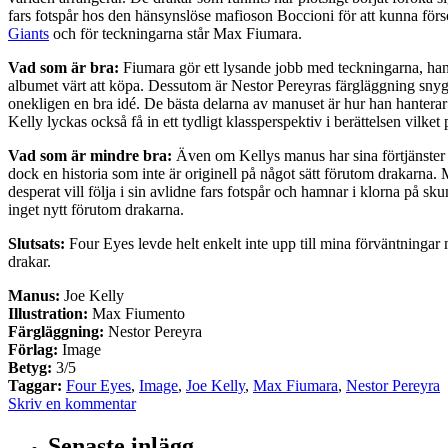
fars fotspår hos den hänsynslöse mafioson Boccioni för att kunna förs
Giants
och för teckningarna står Max Fiumara.
Vad som är bra:
Fiumara gör ett lysande jobb med teckningarna, han
albumet värt att köpa. Dessutom är Nestor Pereyras färgläggning snygg
onekligen en bra idé. De bästa delarna av manuset är hur han hanterar 
Kelly lyckas också få in ett tydligt klassperspektiv i berättelsen vilke
Vad som är mindre bra:
Även om Kellys manus har sina förtjänster är
dock en historia som inte är originell på något sätt förutom drakarn
desperat vill följa i sin avlidne fars fotspår och hamnar i klorna på skum
inget nytt förutom drakarna.
Slutsats:
Four Eyes levde helt enkelt inte upp till mina förväntningar 
drakar.
Manus:
Joe Kelly
Illustration:
Max Fiumento
Färgläggning:
Nestor Pereyra
Förlag:
Image
Betyg:
3/5
Taggar:
Four Eyes
,
Image
,
Joe Kelly
,
Max Fiumara
,
Nestor Pereyra
Skriv en kommentar
Senaste inlägg