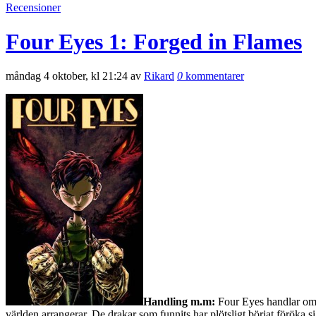
Recensioner
Four Eyes 1: Forged in Flames
måndag 4 oktober, kl 21:24 av
Rikard
0
kommentarer
Handling m.m:
Four Eyes handlar om t
världen arrangerar. De drakar som funnits har plötsligt börjat föröka sig