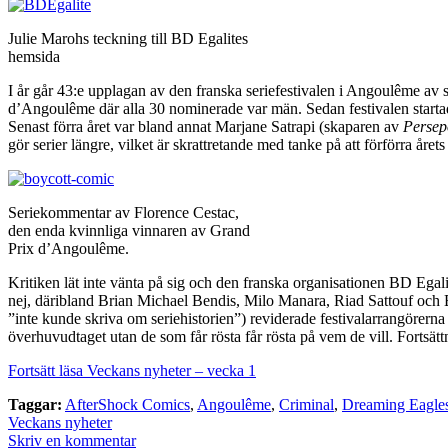
Julie Marohs teckning till BD Egalites
hemsida
I år går 43:e upplagan av den franska seriefestivalen i Angoulême av s
d’Angoulême där alla 30 nominerade var män. Sedan festivalen startad
Senast förra året var bland annat Marjane Satrapi (skaparen av
Persep
gör serier längre, vilket är skrattretande med tanke på att förförra året
Seriekommentar av Florence Cestac,
den enda kvinnliga vinnaren av Grand
Prix d’Angoulême.
Kritiken lät inte vänta på sig och den franska organisationen BD Egali
nej, däribland Brian Michael Bendis, Milo Manara, Riad Sattouf och Bill
”inte kunde skriva om seriehistorien”) reviderade festivalarrangörerna l
överhuvudtaget utan de som får rösta får rösta på vem de vill. Fortsättn
Fortsätt läsa Veckans nyheter – vecka 1
Taggar:
AfterShock Comics
,
Angoulême
,
Criminal
,
Dreaming Eagle
Veckans nyheter
Skriv en kommentar