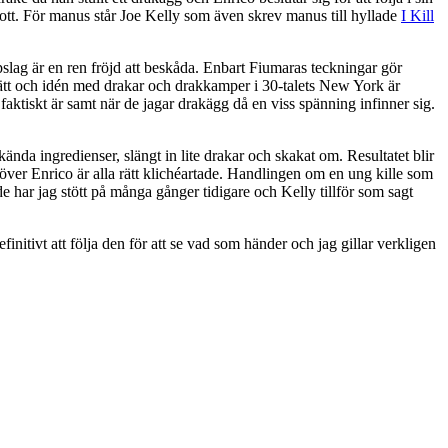
rott. För manus står Joe Kelly som även skrev manus till hyllade
I Kill
lag är en ren fröjd att beskåda. Enbart Fiumaras teckningar gör
 sätt och idén med drakar och drakkamper i 30-talets New York är
aktiskt är samt när de jagar drakägg då en viss spänning infinner sig.
ända ingredienser, slängt in lite drakar och skakat om. Resultatet blir
ver Enrico är alla rätt klichéartade. Handlingen om en ung kille som
 öde har jag stött på många gånger tidigare och Kelly tillför som sagt
itivt att följa den för att se vad som händer och jag gillar verkligen