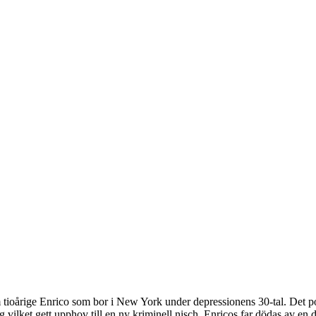
ioårige Enrico som bor i New York under depressionens 30-tal. Det pop
 vilket gett upphov till en ny kriminell nisch. Enricos far dödas av en dr