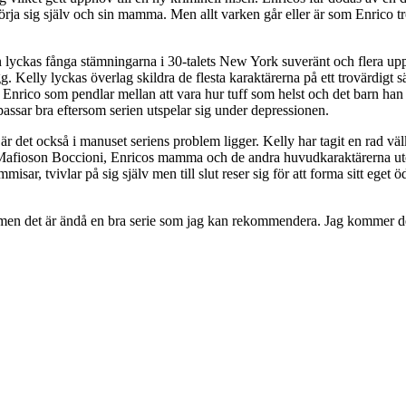
örja sig själv och sin mamma. Men allt varken går eller är som Enrico t
 lyckas fånga stämningarna i 30-talets New York suveränt och flera upps
. Kelly lyckas överlag skildra de flesta karaktärerna på ett trovärdigt
Enrico som pendlar mellan att vara hur tuff som helst och det barn han f
t passar bra eftersom serien utspelar sig under depressionen.
 det också i manuset seriens problem ligger. Kelly har tagit en rad välk
a. Mafioson Boccioni, Enricos mamma och de andra huvudkaraktärerna utö
misar, tvivlar på sig själv men till slut reser sig för att forma sitt eget
men det är ändå en bra serie som jag kan rekommendera. Jag kommer defin