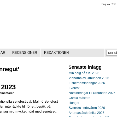
Följ via RSS
KAR
RECENSIONER
REDAKTIONEN
Senaste inlägg
onnegut’
Min helg på SIS 2026
Vinnarna av Urhunden 2026
Eisnernomineringar 2026
 2023
Everest
Nomineringar till Urhunden 2026
mentarer
Gamla mästare
ionella seriefestival, Malmö Seriefest
Hunger
n inte räckte till för ett besök på
Svenska serievåren 2026
er jag mig mycket nöjd med serieåret.
Andreas årskrönika 2025