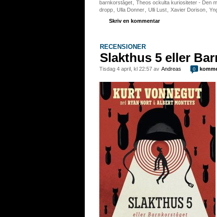
barnkorståget
,
Theos ockulta kuriositeter - Den m
dropp
,
Ulla Donner
,
Ulli Lust
,
Xavier Dorison
,
Yng
Skriv en kommentar
RECENSIONER
Slakthus 5 eller Ba
tisdag 4 april, kl 22:57 av
Andreas
komme
0