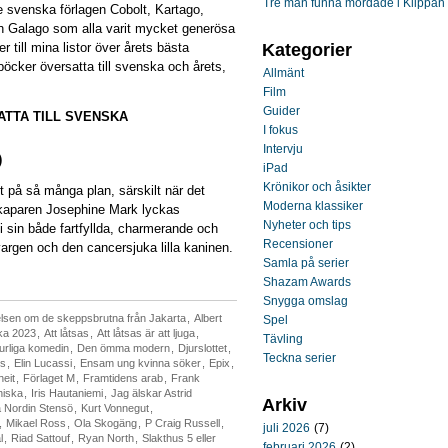
Tre män funna mördade i Klippan
e svenska förlagen Cobolt, Kartago,
ch Galago som alla varit mycket generösa
 till mina listor över årets bästa
Kategorier
eböcker översatta till svenska och årets,
Allmänt
Film
Guider
TTA TILL SVENSKA
I fokus
Intervju
)
iPad
Krönikor och åsikter
t på så många plan, särskilt när det
Moderna klassiker
skaparen Josephine Mark lyckas
Nyheter och tips
 sin både fartfyllda, charmerande och
Recensioner
argen och den cancersjuka lilla kaninen.
Samla på serier
Shazam Awards
Snygga omslag
ttelsen om de skeppsbrutna från Jakarta
,
Albert
Spel
ka 2023
,
Att låtsas
,
Att låtsas är att ljuga
,
Tävling
urliga komedin
,
Den ömma modern
,
Djurslottet
,
Teckna serier
cs
,
Elin Lucassi
,
Ensam ung kvinna söker
,
Epix
,
eit
,
Förlaget M
,
Framtidens arab
,
Frank
niska
,
Iris Hautaniemi
,
Jag älskar Astrid
Arkiv
a Nordin Stensö
,
Kurt Vonnegut
,
,
Mikael Ross
,
Ola Skogäng
,
P Craig Russell
,
juli 2026
(7)
l
,
Riad Sattouf
,
Ryan North
,
Slakthus 5 eller
februari 2026
(2)