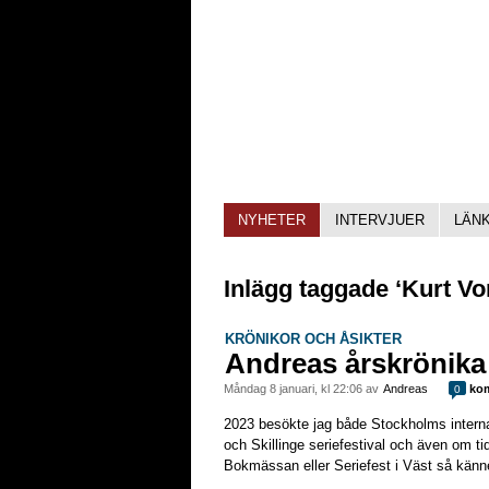
NYHETER
INTERVJUER
LÄN
Inlägg taggade ‘Kurt V
KRÖNIKOR OCH ÅSIKTER
Andreas årskrönika
måndag 8 januari, kl 22:06 av
Andreas
kom
0
2023 besökte jag både Stockholms internat
och Skillinge seriefestival och även om tide
Bokmässan eller Seriefest i Väst så känn