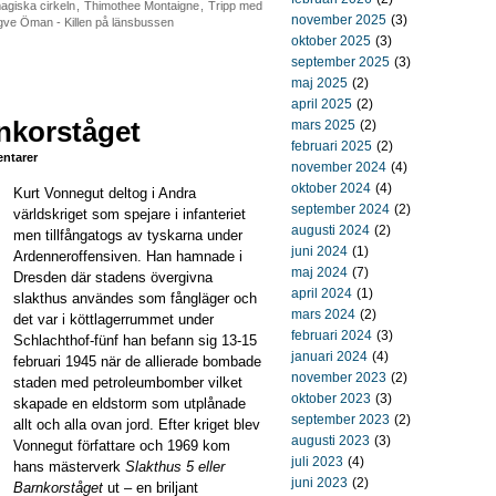
agiska cirkeln
,
Thimothee Montaigne
,
Tripp med
november 2025
(3)
ve Öman - Killen på länsbussen
oktober 2025
(3)
september 2025
(3)
maj 2025
(2)
april 2025
(2)
rnkorståget
mars 2025
(2)
februari 2025
(2)
ntarer
november 2024
(4)
oktober 2024
(4)
Kurt Vonnegut deltog i Andra
september 2024
(2)
världskriget som spejare i infanteriet
augusti 2024
(2)
men tillfångatogs av tyskarna under
juni 2024
(1)
Ardenneroffensiven. Han hamnade i
maj 2024
(7)
Dresden där stadens övergivna
april 2024
(1)
slakthus användes som fångläger och
mars 2024
(2)
det var i köttlagerrummet under
februari 2024
(3)
Schlachthof-fünf han befann sig 13-15
januari 2024
(4)
februari 1945 när de allierade bombade
november 2023
(2)
staden med petroleumbomber vilket
oktober 2023
(3)
skapade en eldstorm som utplånade
september 2023
(2)
allt och alla ovan jord. Efter kriget blev
augusti 2023
(3)
Vonnegut författare och 1969 kom
juli 2023
(4)
hans mästerverk
Slakthus 5 eller
juni 2023
(2)
Barnkorståget
ut – en briljant