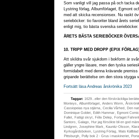
Som vanligt vill jag passa på och tacka d
Lystring förlag, Albumförlaget, Egmont o
med att skicka recensionsex. Nu raskt över
serieböcker: tio favoriter bland årets seri
enligt mig, tio bästa svenska serieböcker.
ÅRETS BÄSTA SERIEBÖCKER ÖVERSA
10. TRIPP MED DROPP (EPIX FÖRLAG
Att skildra svår sjukdom i bokform är svår
gäller yngre läsare, men den tyska serie
formidabelt med denna krävande premiss i
gripande berättelse om den stora stygga v
Fortsätt läsa Andreas årskrönika 2023
Taggar:
1629...eller den förskräckliga berä
Monteys
,
Albumförlaget
,
Anders Worm
,
Årskröni
Cassiopeias nya stjärna
,
Cecilia Vårhed
,
Den nat
Dominique Goblet
,
Edith Hammar
,
Egmont Comi
Fallet
,
Fattigt skryt
,
Félix Delep
,
Forlaget Fahrenh
Santoro
,
Galago
,
Hur jag försökte bli en god män
Lindgren
,
Josephine Mark
,
Kaunitz-Olsson
,
Klar
Kyrkogårdsboken
,
Lystring Förlag
,
Mats Källblad
Pittsburgh
,
Polly bok 2 - Grus i maskineriet
,
Porta