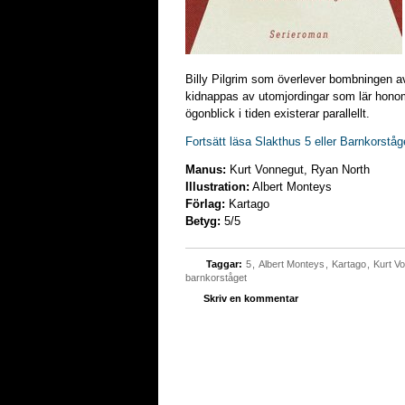
Billy Pilgrim som överlever bombningen a
kidnappas av utomjordingar som lär honom 
ögonblick i tiden existerar parallellt.
Fortsätt läsa Slakthus 5 eller Barnkorståg
Manus:
Kurt Vonnegut, Ryan North
Illustration:
Albert Monteys
Förlag:
Kartago
Betyg:
5/5
Taggar:
5
,
Albert Monteys
,
Kartago
,
Kurt V
barnkorståget
Skriv en kommentar