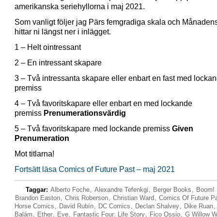
amerikanska seriehyllorna i maj 2021.
Som vanligt följer jag Pärs femgradiga skala och Månadens
hittar ni längst ner i inlägget.
1 – Helt ointressant
2 – En intressant skapare
3 – Två intressanta skapare eller enbart en fast med locka
premiss
4 – Två favoritskapare eller enbart en med lockande
premiss
Prenumerationsvärdig
5 – Två favoritskapare med lockande premiss
Given
Prenumeration
Mot titlarna!
Fortsätt läsa Comics of Future Past – maj 2021
Taggar:
Alberto Foche
,
Alexandre Tefenkgi
,
Berger Books
,
Boom! 
Brandon Easton
,
Chris Roberson
,
Christian Ward
,
Comics Of Future P
Horse Comics
,
David Rubín
,
DC Comics
,
Declan Shalvey
,
Dike Ruan
Balám
,
Ether
,
Eve
,
Fantastic Four: Life Story
,
Fico Ossio
,
G Willow W