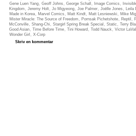
Gene Luen Yang
,
Geoff Johns
,
George Schall
,
Image Comics
,
Invisibl
Kingdom
,
Jeremy Holt
,
Jo Migyeong
,
Joe Palmer
,
Joëlle Jones
,
Leila
Made in Korea
,
Marvel Comics
,
Matt Kindt
,
Matt Lesniewski
,
Mike Mig
Mister Miracle: The Source of Freedom
,
Pornsak Pichetshote
,
Reptil
,
McConville
,
Shang-Chi
,
Stargirl Spring Break Special
,
Static
,
Terry Bl
Good Asian
,
Time Before Time
,
Tini Howard
,
Todd Nauck
,
Victor LaVal
Wonder Girl
,
X-Corp
Skriv en kommentar