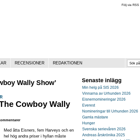
Följ via RSS
KAR
RECENSIONER
REDAKTIONEN
Senaste inlägg
owboy Wally Show’
Min helg på SIS 2026
Vinnarna av Urhunden 2026
R
Eisnernomineringar 2026
 The Cowboy Wally
Everest
Nomineringar till Urhunden 2026
Gamla mästare
ommentarer
Hunger
Svenska serievåren 2026
Med åtta Eisners, fem Harveys och en
Andreas årskrönika 2025
hel hög andra priser i hyllan måste