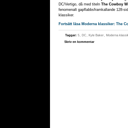
DC/Vertigo, då med titeln
The Cowboy W
fenomenalt gapflabbsframkallande 128-si
klassiker.
Fortsätt läsa Moderna klassiker: The
Taggar:
5
,
DC
,
Kyle Baker
,
Moderna klassi
Skriv en kommentar