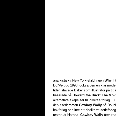
anarkistiska New York-skildringen
Why I 
DC/Vertigo 1998; också den en klar moder
tiden slavade Baker som illustratör på tit
baserade på
Howard the Duck: The Mov
alternativa skapelser till diverse förlag. T
debutserieroman
Cowboy Wally
på Double
bokförlag och inte ett dedikerat serieför
resten är historia.
Cowboy Wally
återutga