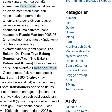
Tre män funna mördade i Klippan
serieskaparen och då och då
animatören
Kyle Baker
betraktas som
en av de mest etablerade och
Kategorier
respekterade rösterna i den
Allmänt
amerikanska serievärlden idag: en
Film
person som ledigt rör sig från
Guider
alternativt till mainstream (hans
I fokus
revamp av
Plastic Man
från 2005-06
Intervju
är förmodligen hans mest kända verk)
iPad
och från familjevänligt
Krönikor och åsikter
skämttecknande (samlingarna
The
Moderna klassiker
Bakers: Do These Toys Belong
Nyheter och tips
Somewhere?
och
The Bakers:
Recensioner
Babies and Kittens
) till over-the-top-
Samla på serier
snusk och övervåld i
Deadpool MAX
.
Shazam Awards
Genombrottet fick han med subtilt
Snygga omslag
Hate Saturn
1990 (återtryckt av
Spel
na klassiker-kandidat) – men en gång i
Tävling
lar som
Transformers
och serie-tie-ins
Teckna serier
ie
och försökte enträget sälja sina mer
ill slut lyckades han och publicerade sin
Arkiv
day 1988 (typiskt nog var det ett vanligt
lag som gav Baker denna chans) – och
juli 2026
(7)
vs 1996 och sedan återigen 2003 av
februari 2026
(2)