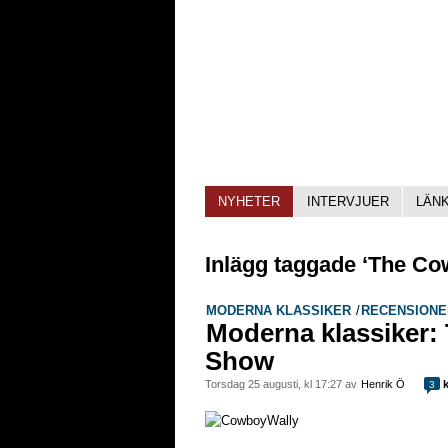
NYHETER
INTERVJUER
LÄN
Inlägg taggade ‘The C
MODERNA KLASSIKER
/
RECENSIONE
Moderna klassiker:
Show
torsdag 25 augusti, kl 17:27 av
Henrik Ö
k
3