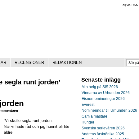
Följ via RSS
KAR
RECENSIONER
REDAKTIONEN
Senaste inlägg
e segla runt jorden’
Min helg på SIS 2026
Vinnarna av Urhunden 2026
Eisnernomineringar 2026
 jorden
Everest
Nomineringar till Urhunden 2026
mmentarer
Gamla mästare
”Vi skulle segla runt jorden.
Hunger
När vi hade råd och jag hunnit bli lite
Svenska serievåren 2026
äldre.
Andreas årskrönika 2025