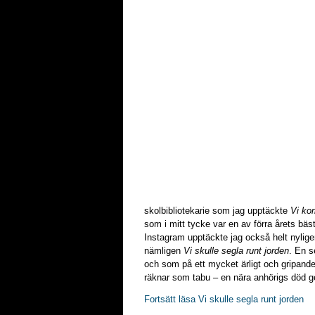
skolbibliotekarie som jag upptäckte
Vi ko
som i mitt tycke var en av förra årets bä
Instagram upptäckte jag också helt nylig
nämligen
Vi skulle segla runt jorden
. En s
och som på ett mycket ärligt och gripand
räknar som tabu – en nära anhörigs död 
Fortsätt läsa Vi skulle segla runt jorden