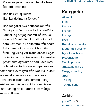
Tre män funna mördade i Klippan
Vissa säger att pappa inte ville leva.
Det stämmer inte.
Kategorier
Han fick en sjukdom.
Allmänt
Han kunde inte rå för det.”
Film
När det gäller nya serieböcker från
Guider
Sveriges många renodlade serieförlag
I fokus
känner jag att jag har rätt så bra koll
Intervju
men det är inte lika lätt att veta vad
iPad
som kommer ut i serieform från andra
Krönikor och åsikter
förlag. Av det jag missat från förra
Moderna klassiker
årets utgivning var bland annat Hegas
Nyheter och tips
utgivning av
Lumberjanes
på svenska
Recensioner
(
Vildmarks-systrar: Katten Loori flyr
)
Samla på serier
och det var tack vare ett tips från vår
Shazam Awards
mmer snart hem igen
från Natur & Kultur
Snygga omslag
sta svenska serieböcker. Tack vare
Spel
en en annan pärla från samma förlag,
Tävling
eriebok som riktar sig till yngre läsare
Teckna serier
e sätt tar sig an ett ämne som många
genom självmord.
Arkiv
juli 2026
(7)
februari 2026
(2)