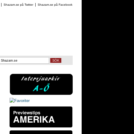
Shazam.se på Twitter
Shazam.se på Facebook
SÖK