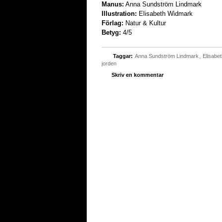
Manus:
Anna Sundström Lindmark
Illustration:
Elisabeth Widmark
Förlag:
Natur & Kultur
Betyg:
4/5
Taggar:
Anna Sundström Lindmark
,
Elisabe
jorden
Skriv en kommentar