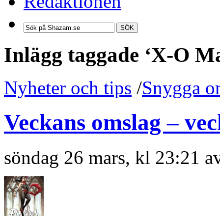
Redaktionen
SÖK
Inlägg taggade ‘X-O M
Nyheter och tips
/
Snygga o
Veckans omslag – vec
söndag 26 mars, kl 23:21 a