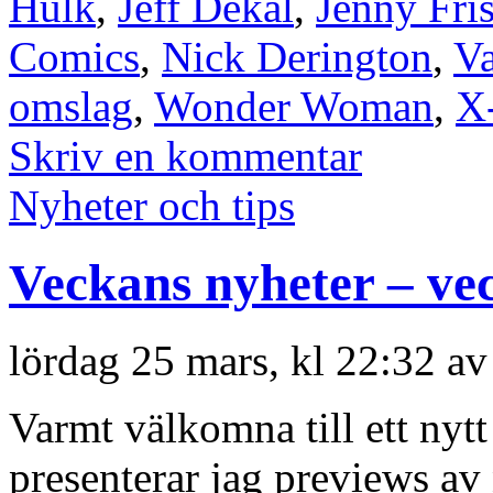
Hulk
,
Jeff Dekal
,
Jenny Fri
Comics
,
Nick Derington
,
Va
omslag
,
Wonder Woman
,
X
Skriv en kommentar
Nyheter och tips
Veckans nyheter – ve
lördag 25 mars, kl 22:32 a
Varmt välkomna till ett nyt
presenterar jag previews a