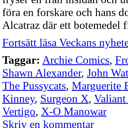
föra en forskare och hans do
Alcatraz där ett botemedel 
Fortsätt läsa Veckans nyhet
Taggar:
Archie Comics
,
Fr
Shawn Alexander
,
John Wat
The Pussycats
,
Marguerite 
Kinney
,
Surgeon X
,
Valiant
Vertigo
,
X-O Manowar
Skriv en kommentar