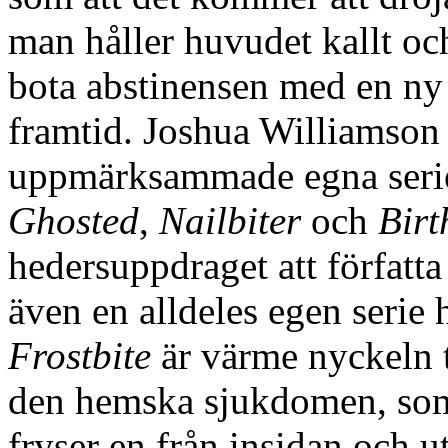
man håller huvudet kallt oc
bota abstinensen med en ny 
framtid. Joshua Williamson 
uppmärksammade egna seri
Ghosted
,
Nailbiter
och
Birt
hedersuppdraget att förfat
även en alldeles egen serie 
Frostbite
är värme nyckeln t
den hemska sjukdomen, som
fryser en från insidan och u