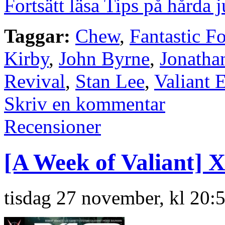
Fortsätt läsa Tips på hårda 
Taggar:
Chew
,
Fantastic F
Kirby
,
John Byrne
,
Jonatha
Revival
,
Stan Lee
,
Valiant 
Skriv en kommentar
Recensioner
[A Week of Valiant]
tisdag 27 november, kl 20: