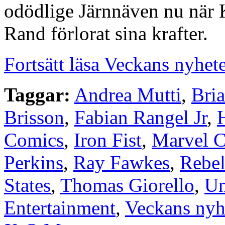
odödlige Järnnäven nu när 
Rand förlorat sina krafter.
Fortsätt läsa Veckans nyhet
Taggar:
Andrea Mutti
,
Bri
Brisson
,
Fabian Rangel Jr
,
Comics
,
Iron Fist
,
Marvel 
Perkins
,
Ray Fawkes
,
Rebel
States
,
Thomas Giorello
,
Un
Entertainment
,
Veckans nyh