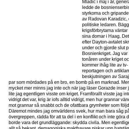
Mladic i maj i år, gene
ledde de bosnienserbi
styrkorna och gripande
av Radovan Karadzic,
politiske ledaren. Bäg
krigsförbrytarna väntar
sina domar i Haag. Det
efter Dayton-avtalet sk
under och gjorde slut 
Bosnienkriget. Jag var s
tonåren under kriget o
kommer ihåg lite av tv-
reportagen och artikla
beskjutningen av Saraj
par som mördades på en bro, en bomb på en marknad. Me
mycket mer minns jag inte och när jag läser Gorazde inser 
lite jag egentligen visste om kriget. Framförallt visste jag in
vidrigt det var, krig är iofs alltid vidrigt, men hur grannar vä
mot grannar så snabbt och de ofattbara grymheter som följd
Däremot mindes jag omvärldens svek, hur man bara såg p
övergreppen, rädda för att ta del i en konflikt och inte göra 
borde vara det grundläggande: skydda civila. Men egentlig
allt så bekant, demagogiska makthavare piskar upp hatstä