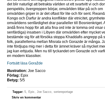
det blir naturligt att betrakta världen ut ett svartvitt vi och do
perspektiv, övergreppen börjar, omvärlden tittar på och om
omvärlden griper in är det oftast för lite och för sent. Rwan
Kongo och Darfur är andra konflikter där etnicitet, grymhete
omvärldens senfärdighet drar paralleller till Bosnienkriget. A
ändå finns hopp för att alla fina ord inte är tomma ord visar 
senfärdiga) insatsen i Libyen där omvärlden efter mycket v
bestämde sig för att försöka stoppa Khaddafis angrepp på si
folk, parallellerna mellan Misrata och Gorazde är många. J
inte fördjupa mig mer i detta för ämnet kräver så mycket me
jag kan erbjuda. Men nu till tyckandet om Gorazde och varf
en modern klassiker.
Fortsätt läsa Goražde
Illustration:
Joe Sacco
Förlag:
Epix
Betyg:
5/5
Taggar:
5
,
Epix
,
Joe Sacco
,
seriereportage
Skriv en kommentar