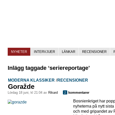
NYHETER
INTERVJUER
LÄNKAR
RECENSIONER
Inlägg taggade ‘seriereportage’
MODERNA KLASSIKER
/
RECENSIONER
Goražde
lördag 18 juni, kl 21:04 av
Rikard
kommentarer
2
Bosnienkriget har popp
nyheterna på nytt sista 
och med gripandet av 