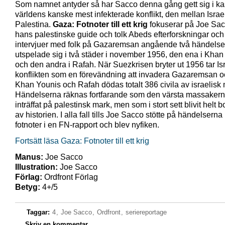
Som namnet antyder så har Sacco denna gång gett sig i k
världens kanske mest infekterade konflikt, den mellan Israe
Palestina.
Gaza: Fotnoter till ett krig
fokuserar på Joe Sa
hans palestinske guide och tolk Abeds efterforskningar och
intervjuer med folk på Gazaremsan angående två händels
utspelade sig i två städer i november 1956, den ena i Khan
och den andra i Rafah. När Suezkrisen bryter ut 1956 tar Is
konflikten som en förevändning att invadera Gazaremsan o
Khan Younis och Rafah dödas totalt 386 civila av israelisk m
Händelserna räknas fortfarande som den värsta massaker
inträffat på palestinsk mark, men som i stort sett blivit helt 
av historien. I alla fall tills Joe Sacco stötte på händelserna i
fotnoter i en FN-rapport och blev nyfiken.
Fortsätt läsa Gaza: Fotnoter till ett krig
Manus:
Joe Sacco
Illustration:
Joe Sacco
Förlag:
Ordfront Förlag
Betyg:
4+/5
Taggar:
4
,
Joe Sacco
,
Ordfront
,
seriereportage
Skriv en kommentar