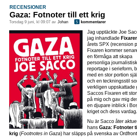
RECENSIONER
Gaza: Fotnoter till ett krig
torsdag 9 juni, kl 09:07 av
Johan
kommentarer
5
Jag upptäckte Joe Sac
jag inhandlade
Fixare
årets SPX (recension 
Fixaren kommer senar
en förmåga att skapa
personliga journalistis
reportage i serieform, 
med en stor portion sjä
och en teckningsstil s
verkligen uppskattade 
Saccos Fixaren ett stort
på mig och gav mig d
en djupare inblick i Bo
kriget och dess vardag
Nu är Sacco åter aktue
hans
Gaza: Fotnoter til
krig
(
Footnotes in Gaza
) har släpps på svenska av Ordfront