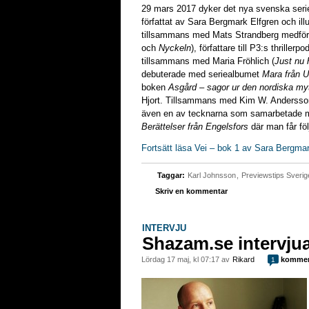
29 mars 2017 dyker det nya svenska ser
författat av Sara Bergmark Elfgren och ill
tillsammans med Mats Strandberg medförfatt
och
Nyckeln
), författare till P3:s thrillerpo
tillsammans med Maria Fröhlich (
Just nu 
debuterade med seriealbumet
Mara från U
boken
Asgård – sagor ur den nordiska my
Hjort. Tillsammans med Kim W. Andersso
även en av tecknarna som samarbetade m
Berättelser från Engelsfors
där man får föl
Fortsätt läsa Vei – bok 1 av Sara Bergma
Taggar:
Karl Johnsson
,
Previewstips Sverig
Skriv en kommentar
INTERVJU
Shazam.se intervjua
lördag 17 maj, kl 07:17 av
Rikard
kommen
1