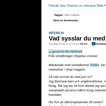
Fortsätt läsa Shazam.se intervjuar Mats K
Taggar:
Mats Källblad
Skriv en kommentar
INTERVJU
Vad sysslar du med 
torsdag 8 maj, kl 22:02 av
Rikard
kommen
0
Från utställningen Utopiska visioner
debuterade med seriealbumet
Umbra
, har
medverkat i Utopi magasin.
Så vad sysslar du med just nu?
Jag illustrerar barn och ungdomsböcker, nu
förlag. När jag har tid över arbetar jag sen
serieprojekt på tema folktro kring meteo
framtiden.
Hur fick du idén/inspirationen till serien?