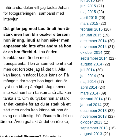
juli 2015
(24)
juni 2015
(21)
Inför andra delen vill jag tacka Johan
maj 2015
(23)
för fotograferingen i samband med
april 2015
(20)
intervjun.
mars 2015
(22)
Det gillar jag med Lou är att hon är
februari 2015
(20)
stark men hon blir osäker eftersom
januari 2015
(19)
hon är ung, inuti är hon säker men
december 2014
(20)
anpassar sig inte efter andra så hon
november 2014
(21)
är en bra förebild.
Lou är den
oktober 2014
(23)
karaktär som är den mest
september 2014
(22)
transparenta. Hon är som ett tomt skal
augusti 2014
(22)
men det försökte jag få det till. Alla
juli 2014
(30)
kan lägga in något i Lous känslor. På
juni 2014
(20)
många sidor säger hon inget utan är
maj 2014
(27)
tyst och tittar på något. Jag skriver
april 2014
(24)
inte vad hon har i tankarna så alla kan
mars 2014
(39)
tänka sitt. Om du tycker hon är stark
februari 2014
(21)
är det kanske för att du är stark på ett
januari 2014
(23)
sätt men andra kan känna att hon är
december 2013
(22)
svag och känslig. För läsaren är det en
november 2013
(22)
tärerna. Även grafiskt är det en rörelse,
oktober 2013
(1)
september 2013
(16)
augusti 2013
(21)
de du pastellfärgerna?
För mig är