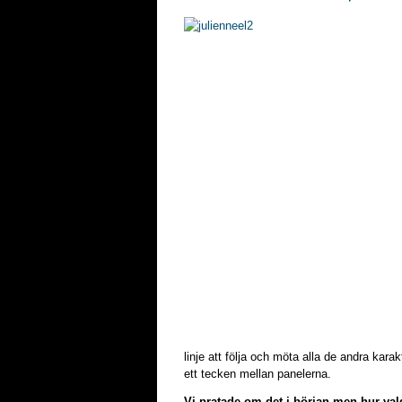
linje att följa och möta alla de andra karak
ett tecken mellan panelerna.
Vi pratade om det i början men hur val