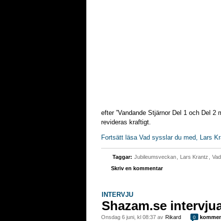
efter ”Vandande Stjärnor Del 1 och Del 2
revideras kraftigt.
Fortsätt läsa Vad sysslar du med, Lars K
Taggar:
Jubileumsveckan
,
Lars Krantz
,
Vad
Skriv en kommentar
INTERVJU
Shazam.se intervjuar
onsdag 6 juni, kl 08:37 av
Rikard
kommen
0