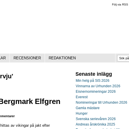
Följ via RSS
KAR
RECENSIONER
REDAKTIONEN
Senaste inlägg
rvju’
Min helg på SIS 2026
Vinnarna av Urhunden 2026
Eisnernomineringar 2026
Everest
 Bergmark Elfgren
Nomineringar till Urhunden 2026
Gamla mästare
Hunger
mentarer
Svenska serievåren 2026
Andreas årskrönika 2025
ittas av vikingar på jakt efter