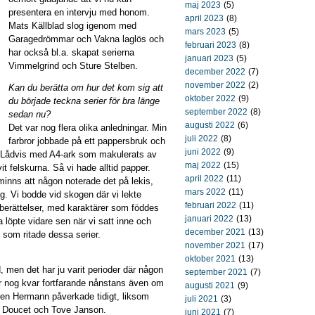
maj 2023
(5)
presentera en intervju med honom.
april 2023
(8)
Mats Källblad slog igenom med
mars 2023
(5)
Garagedrömmar och Vakna laglös och
februari 2023
(8)
har också bl.a. skapat serierna
januari 2023
(5)
Vimmelgrind och Sture Stelben.
december 2022
(7)
november 2022
(2)
Kan du berätta om hur det kom sig att
oktober 2022
(9)
du började teckna serier för bra länge
september 2022
(8)
sedan nu?
augusti 2022
(6)
Det var nog flera olika anledningar. Min
juli 2022
(8)
farbror jobbade på ett pappersbruk och
juni 2022
(9)
. Lådvis med A4-ark som makulerats av
maj 2022
(15)
vit felskurna. Så vi hade alltid papper.
april 2022
(11)
 minns att någon noterade det på lekis,
mars 2022
(11)
ag. Vi bodde vid skogen där vi lekte
februari 2022
(11)
 berättelser, med karaktärer som föddes
januari 2022
(13)
a löpte vidare sen när vi satt inne och
december 2021
(13)
r som ritade dessa serier.
november 2021
(17)
oktober 2021
(13)
d, men det har ju varit perioder där någon
september 2021
(7)
er nog kvar fortfarande nånstans även om
augusti 2021
(9)
ren Hermann påverkade tidigt, liksom
juli 2021
(3)
ie Doucet och Tove Janson.
juni 2021
(7)