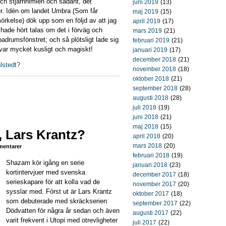
och stjärnhimlen och sådant, det
juni 2019
(13)
ser. Idén om landet Umbra (Som får
maj 2019
(15)
rkelse) dök upp som en följd av att jag
april 2019
(17)
hade hört talas om det i förväg och
mars 2019
(21)
drumsfönstret; och så plötsligt lade sig
februari 2019
(21)
 var mycket kusligt och magiskt!
januari 2019
(17)
december 2018
(21)
lstedt?
november 2018
(18)
oktober 2018
(21)
september 2018
(28)
augusti 2018
(28)
juli 2018
(19)
juni 2018
(21)
maj 2018
(15)
, Lars Krantz?
april 2018
(20)
mars 2018
(20)
entarer
februari 2018
(19)
Shazam kör igång en serie
januari 2018
(23)
kortintervjuer med svenska
december 2017
(18)
serieskapare för att kolla vad de
november 2017
(20)
sysslar med. Först ut är Lars Krantz
oktober 2017
(18)
som debuterade med skräckserien
september 2017
(22)
Dödvatten för några år sedan och även
augusti 2017
(22)
varit frekvent i Utopi med otrevligheter
juli 2017
(22)