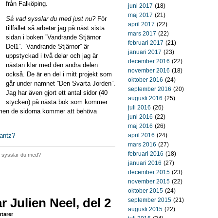
från Falköping.
juni 2017
(18)
maj 2017
(21)
Så vad sysslar du med just nu?
För
april 2017
(22)
tillfället så arbetar jag på näst sista
mars 2017
(22)
sidan i boken ”Vandrande Stjärnor
februari 2017
(21)
Del1”. ”Vandrande Stjärnor” är
januari 2017
(23)
uppstyckad i två delar och jag är
december 2016
(22)
nästan klar med den andra delen
november 2016
(18)
också. De är en del i mitt projekt som
oktober 2016
(24)
går under namnet ”Den Svarta Jorden”.
september 2016
(20)
Jag har även gjort ett antal sidor (40
augusti 2016
(25)
stycken) på nästa bok som kommer
juli 2016
(26)
 men de sidorna kommer att behöva
juni 2016
(22)
maj 2016
(26)
rantz?
april 2016
(24)
mars 2016
(27)
februari 2016
(18)
 sysslar du med?
januari 2016
(27)
december 2015
(23)
november 2015
(22)
oktober 2015
(24)
 Julien Neel, del 2
september 2015
(21)
augusti 2015
(22)
tarer