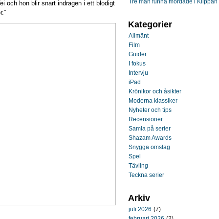
Tre män funna mördade i Klippan
i och hon blir snart indragen i ett blodigt
r.”
Kategorier
Allmänt
Film
Guider
I fokus
Intervju
iPad
Krönikor och åsikter
Moderna klassiker
Nyheter och tips
Recensioner
Samla på serier
Shazam Awards
Snygga omslag
Spel
Tävling
Teckna serier
Arkiv
juli 2026
(7)
februari 2026
(2)