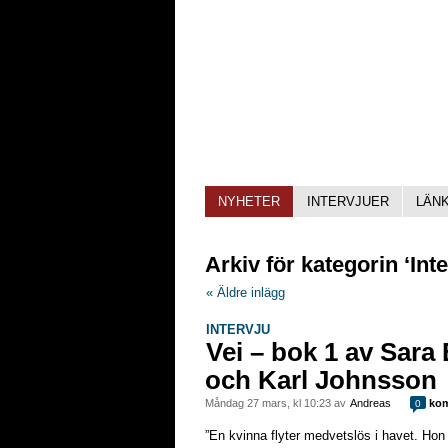
NYHETER
INTERVJUER
LÄN
Arkiv för kategorin ‘Inte
« Äldre inlägg
INTERVJU
Vei – bok 1 av Sara
och Karl Johnsson
måndag 27 mars, kl 10:23 av
Andreas
kom
0
”En kvinna flyter medvetslös i havet. Hon h