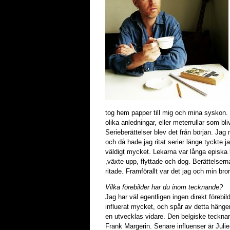
tog hem papper till mig och mina syskon
olika anledningar, eller meterrullar som bli
Serieberättelser blev det från början. Jag
och då hade jag ritat serier länge tyckte j
väldigt mycket. Lekarna var långa episka
,växte upp, flyttade och dog. Berättelsern
ritade. Framförallt var det jag och min bro
Vilka förebilder har du inom tecknande?
Jag har väl egentligen ingen direkt förebil
influerat mycket, och spår av detta häng
en utvecklas vidare. Den belgiske teckna
Frank Margerin. Senare influenser är Jul