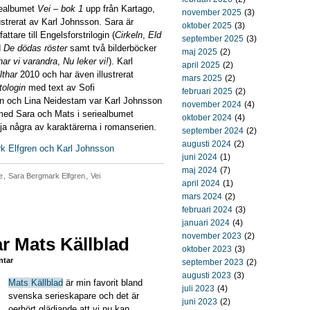
iealbumet
Vei – bok 1
upp från Kartago,
november 2025
(3)
ustrerat av Karl Johnsson. Sara är
oktober 2025
(3)
are till Engelsforstrilogin (
Cirkeln
,
Eld
september 2025
(3)
d
De dödas röster
samt två bilderböcker
maj 2025
(2)
har vi varandra
,
Nu leker vi!
). Karl
april 2025
(2)
lthar
2010 och har även illustrerat
mars 2025
(2)
tologin
med text av Sofi
februari 2025
(2)
n och Lina Neidestam var Karl Johnsson
november 2024
(4)
ed Sara och Mats i seriealbumet
oktober 2024
(4)
ja några av karaktärerna i romanserien.
september 2024
(2)
augusti 2024
(2)
rk Elfgren och Karl Johnsson
juni 2024
(1)
maj 2024
(7)
e
,
Sara Bergmark Elfgren
,
Vei
april 2024
(1)
mars 2024
(2)
februari 2024
(3)
januari 2024
(4)
november 2023
(2)
r Mats Källblad
oktober 2023
(3)
tar
september 2023
(2)
augusti 2023
(3)
Mats Källblad
är min favorit bland
juli 2023
(4)
svenska serieskapare och det är
juni 2023
(2)
oerhört glädjande att vi nu kan