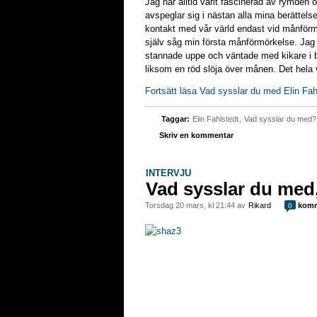
Jag har alltid varit fascinerad av rymden 
avspeglar sig i nästan alla mina berättel
kontakt med vår värld endast vid månförmö
själv såg min första månförmörkelse. Jag 
stannade uppe och väntade med kikare i ba
liksom en röd slöja över månen. Det hela
Fortsätt läsa Vad sysslar du med Elin Fah
Taggar:
Elin Fahlstedt
,
Vad sysslar du med?
Skriv en kommentar
INTERVJU
Vad sysslar du med
torsdag 20 mars, kl 21:44 av
Rikard
komm
0