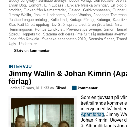
Buddy Longway - Samlade äventyr
,
Cobolt Förlag
,
Den rödaste rosen sl
Dylan Dog
,
Egmont
,
Elin Lucassi
,
Enklare fysiska övningar
,
Ert blod 
broddar
,
Flickan från Kajmanträdet
,
Galago
,
Guldkompassen
,
Gunnar L
Jimmy Wallin
,
Joakim Lindengren
,
Johan Wanloo
,
Johannes Torstenss
Justice League antologi
,
Kalle Lind
,
Kartago Förlag
,
Katanga
,
Kaunitz
Klas Katt får ett uppdrag
,
Liv Strömquist
,
Livet är en jäkla fest
,
Nina
Hemmingsson
,
Pontus Lundkvist
,
Previewstips Sverige
,
Simon Hanse
Spirou: Hoppets tid
,
Statarna och deras (inte fullt så) underbara äventyr
Jobal från Krokjala
,
Svenska seriehösten 2019
,
Svenska Serier
,
Trans
Ugly
,
Undertaker
Skriv en kommentar
INTERVJU
Jimmy Wallin & Johan Kimrin (Ap
förlag)
lördag 17 mars, kl 11:33 av
Rikard
kommentar
1
Som en tjuvstart på vår
treårsfirande kommer 
intervju med två tredje
Apart förlag
, Jimmy Wal
Johan Kimrin. Utöver d
är Albumförlagets Jon