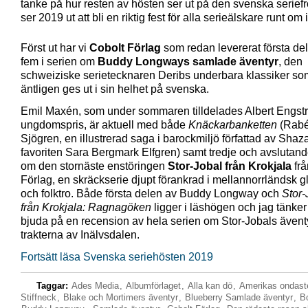
tanke på hur resten av hösten ser ut på den svenska serief
ser 2019 ut att bli en riktig fest för alla serieälskare runt om 
Först ut har vi
Cobolt Förlag
som redan levererat första de
fem i serien om
Buddy Longways samlade äventyr
, den
schweiziske serietecknaren Deribs underbara klassiker so
äntligen ges ut i sin helhet på svenska.
Emil Maxén, som under sommaren tilldelades Albert Engst
ungdomspris, är aktuell med både
Knäckarbanketten
(Rabé
Sjögren, en illustrerad saga i barockmiljö författad av Sha
favoriten Sara Bergmark Elfgren) samt tredje och avslutan
om den stornäste enstöringen
Stor-Jobal från Krokjala
frå
Förlag, en skräckserie djupt förankrad i mellannorrländsk 
och folktro. Både första delen av Buddy Longway och
Stor-
från Krokjala: Ragnagöken
ligger i läshögen och jag tänke
bjuda på en recension av hela serien om Stor-Jobals äventy
trakterna av Inälvsdalen.
Fortsätt läsa Svenska seriehösten 2019
Taggar:
Ades Media
,
Albumförlaget
,
Alla kan dö
,
Amerikas ondaste
Stiffneck
,
Blake och Mortimers äventyr
,
Blueberry Samlade äventyr
,
Bo