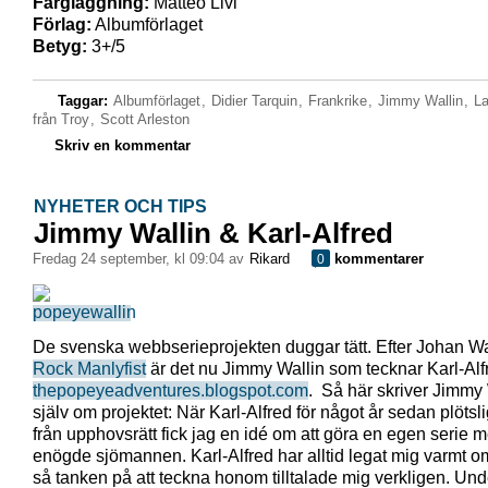
Färgläggning:
Matteo Livi
Förlag:
Albumförlaget
Betyg:
3+/5
Taggar:
Albumförlaget
,
Didier Tarquin
,
Frankrike
,
Jimmy Wallin
,
La
från Troy
,
Scott Arleston
Skriv en kommentar
NYHETER OCH TIPS
Jimmy Wallin & Karl-Alfred
fredag 24 september, kl 09:04 av
Rikard
kommentarer
0
De svenska webbserieprojekten duggar tätt. Efter Johan W
Rock Manlyfist
är det nu Jimmy Wallin som tecknar Karl-Alf
thepopeyeadventures.blogspot.com
. Så här skriver Jimmy 
själv om projektet: När Karl-Alfred för något år sedan plötslig
från upphovsrätt fick jag en idé om att göra en egen serie 
enögde sjömannen. Karl-Alfred har alltid legat mig varmt om
så tanken på att teckna honom tilltalade mig verkligen. Und