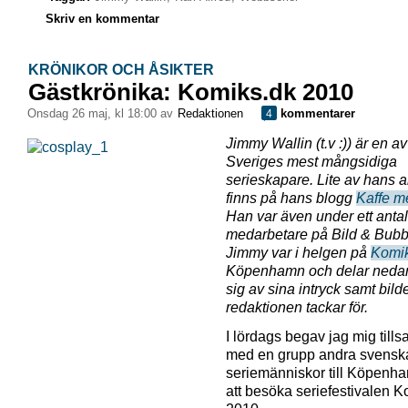
Skriv en kommentar
KRÖNIKOR OCH ÅSIKTER
Gästkrönika: Komiks.dk 2010
onsdag 26 maj, kl 18:00 av
Redaktionen
kommentarer
4
Jimmy Wallin (t.v :)) är en av
Sveriges mest mångsidiga
serieskapare. Lite av hans a
finns på hans blogg
Kaffe m
Han var även under ett antal
medarbetare på Bild & Bubb
Jimmy var i helgen på
Komi
Köpenhamn och delar neda
sig av sina intryck samt bilde
redaktionen tackar för.
I lördags begav jag mig til
med en grupp andra svensk
seriemänniskor till Köpenha
att besöka seriefestivalen 