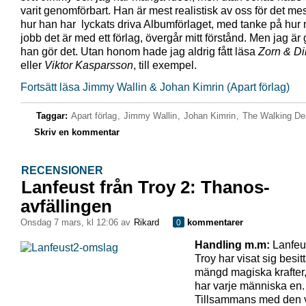
varit genomförbart. Han är mest realistisk av oss för det me
hur han har lyckats driva Albumförlaget, med tanke på hur
jobb det är med ett förlag, övergår mitt förstånd. Men jag är 
han gör det. Utan honom hade jag aldrig fått läsa
Zorn & Di
eller
Viktor Kasparsson
, till exempel.
Fortsätt läsa Jimmy Wallin & Johan Kimrin (Apart förlag)
Taggar:
Apart förlag
,
Jimmy Wallin
,
Johan Kimrin
,
The Walking De
Skriv en kommentar
RECENSIONER
Lanfeust från Troy 2: Thanos-
avfällingen
onsdag 7 mars, kl 12:06 av
Rikard
kommentarer
0
Handling m.m:
Lanfeus
Troy har visat sig besit
mängd magiska krafter,
har varje människa en.
Tillsammans med den 