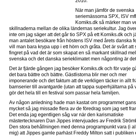
2010.
När man jämför de svenska
seriemässorna SPX, ISV mf
Komiks.dk så märker man ve
skillnaderna mellan de olika ländernas seriekultur. Jag öve
inte om jag säger att det går tio SPX på ett Komiks.dk och 
man antalet besökare från höstens ISV med årets danska fe
vill man bara krypa upp i ett hörn och gråta. Det är svårt att 
fingret på vad det är som skapat en så markant skillnad mel
svenska och det danska serieklimatet men någonting är det
Det är fjärde gången jag besöker Komiks.dk och för varje gå
det bara bättre och bättre. Gästlistorna blir mer och mer
imponerande och det faktum att de verkligen täcker in allt f
barnserier till avantgarde (utan att tappa superhjältarna på
gör det hela till en festival som passar hela familjen.
Av någon anledning hade man kastat om programmet gan
mycket så jag missade flera av de föredrag som jag sett fr
Det enda jag egentligen såg var när den karismatiske
mästertecknaren Dan Jippes intervjuades av Fredrik Ström
Den stora behållningen med denna programpunkt vara (i alla
mig) att Jippes gamle parhäst Freddy Milton satt i publiken