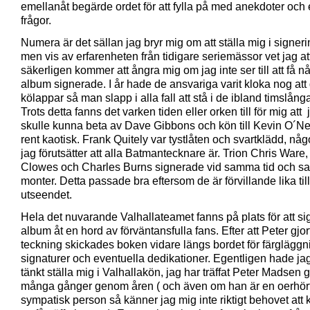
emellanåt begärde ordet för att fylla på med anekdoter och
frågor.
Numera är det sällan jag bryr mig om att ställa mig i signer
men vis av erfarenheten från tidigare seriemässor vet jag at
säkerligen kommer att ångra mig om jag inte ser till att få n
album signerade. I år hade de ansvariga varit kloka nog att 
kölappar så man slapp i alla fall att stå i de ibland timslång
Trots detta fanns det varken tiden eller orken till för mig att 
skulle kunna beta av Dave Gibbons och kön till Kevin O´Nei
rent kaotisk. Frank Quitely var tystlåten och svartklädd, nå
jag förutsätter att alla Batmantecknare är. Trion Chris Ware
Clowes och Charles Burns signerade vid samma tid och 
monter. Detta passade bra eftersom de är förvillande lika till
utseendet.
Hela det nuvarande Valhallateamet fanns på plats för att si
album åt en hord av förväntansfulla fans. Efter att Peter gjor
teckning skickades boken vidare längs bordet för färgläggn
signaturer och eventuella dedikationer. Egentligen hade jag
tänkt ställa mig i Valhallakön, jag har träffat Peter Madsen
många gånger genom åren ( och även om han är en oerhör
sympatisk person så känner jag mig inte riktigt behovet att 