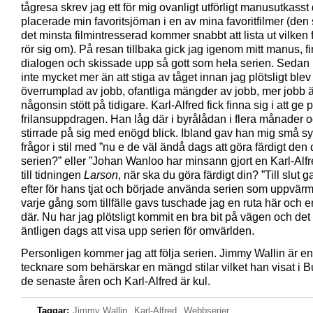
tågresa skrev jag ett för mig ovanligt utförligt manusutkasst 
placerade min favoritsjöman i en av mina favoritfilmer (den
det minsta filmintresserad kommer snabbt att lista ut vilken 
rör sig om). På resan tillbaka gick jag igenom mitt manus, f
dialogen och skissade upp så gott som hela serien. Sedan
inte mycket mer än att stiga av tåget innan jag plötsligt blev
överrumplad av jobb, ofantliga mängder av jobb, mer jobb 
någonsin stött på tidigare. Karl-Alfred fick finna sig i att ge p
frilansuppdragen. Han låg där i byrålådan i flera månader 
stirrade på sig med enögd blick. Ibland gav han mig små sy
frågor i stil med ”nu e de väl ändå dags att göra färdigt den 
serien?” eller ”Johan Wanloo har minsann gjort en Karl-Alf
till tidningen
Larson
, när ska du göra färdigt din? ”Till slut g
efter för hans tjat och började använda serien som uppvärm
varje gång som tillfälle gavs tuschade jag en ruta här och e
där. Nu har jag plötsligt kommit en bra bit på vägen och det
äntligen dags att visa upp serien för omvärlden.
Personligen kommer jag att följa serien. Jimmy Wallin är en
tecknare som behärskar en mängd stilar vilket han visat i 
de senaste åren och Karl-Alfred är kul.
Taggar:
Jimmy Wallin
,
Karl-Alfred
,
Webbserier