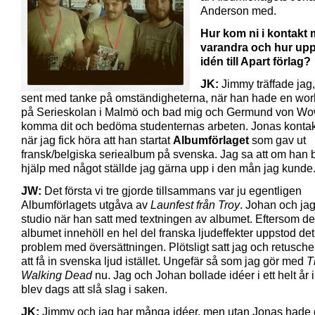
Anderson med.
Hur kom ni i kontakt
varandra och hur up
idén till Apart förlag?
JK:
Jimmy träffade jag
sent med tanke på omständigheterna, när han hade en wo
på Serieskolan i Malmö och bad mig och Germund von W
komma dit och bedöma studenternas arbeten. Jonas kontak
när jag fick höra att han startat
Albumförlaget
som gav ut
fransk/belgiska seriealbum på svenska. Jag sa att om han
hjälp med något ställde jag gärna upp i den mån jag kunde
JW:
Det första vi tre gjorde tillsammans var ju egentligen
Albumförlagets utgåva av
Launfest från Troy
. Johan och ja
studio när han satt med textningen av albumet. Eftersom de
albumet innehöll en hel del franska ljudeffekter uppstod det 
problem med översättningen. Plötsligt satt jag och retusche
att få in svenska ljud istället. Ungefär så som jag gör med
T
Walking Dead
nu. Jag och Johan bollade idéer i ett helt år 
blev dags att slå slag i saken.
JK:
Jimmy och jag har många idéer, men utan Jonas hade d