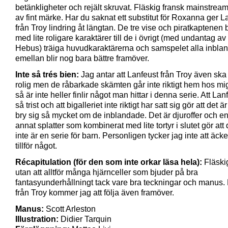
betänkligheter och rejält skruvat. Fläskig fransk mainstrea
av fint märke. Har du saknat ett substitut för Roxanna ger L
från Troy lindring åt längtan. De tre vise och piratkaptenen 
med lite roligare karaktärer till de i övrigt (med undantag av
Hebus) träiga huvudkaraktärerna och samspelet alla inbla
emellan blir nog bara bättre framöver.
Inte så trés bien:
Jag antar att Lanfeust från Troy även ska
rolig men de råbarkade skämten går inte riktigt hem hos mi
så är inte heller finlir något man hittar i denna serie. Att Lan
så trist och att bigalleriet inte riktigt har satt sig gör att det är
bry sig så mycket om de inblandade. Det är djuroffer och en
annat splatter som kombinerat med lite tortyr i slutet gör att 
inte är en serie för barn. Personligen tycker jag inte att äck
tillför något.
Récapitulation (för den som inte orkar läsa hela):
Fläski
utan att alltför många hjärnceller som bjuder på bra
fantasyunderhållningt tack vare bra teckningar och manus.
från Troy kommer jag att följa även framöver.
Manus:
Scott Arleston
Illustration:
Didier Tarquin