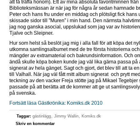
att få träffa honom). Ett av mina absoluta favoritminnen frå
Biblioteksmässan är när jag för några år sedan hamnade b
Peter och hans fru under en middag och plötsligt fick hans 
skissade sidor till ”Muren” i min hand. Den närmsta halvti
jag nog ganska asocial, uppslukad som jag var av historie
Tjalve och Sleipner.
Hur som helst så beslöt jag mig i alla fall för att köpa det ny
utkomna samlingsalbumet med de tre första historierna och
mängder av extramaterial och bakrundsinformation. Och om
ändå skulle köpa boken kunde jag väl lika gärna passa på a
signerat av hela gänget. Sagt och gjort, det blev till att ta en
till Valhall. När jag väl fått mitt album signerat och prytt me
teckning av den vacker Freja stötte jag på Mikael Tegebjer
passade på att berätta att de kommer att ge ut samlingsvo
på svenska.
Fortsätt läsa Gästkrönika: Komiks.dk 2010
Taggar:
gästinlägg
,
Jimmy Wallin
,
Komiks.dk
Skriv en kommentar