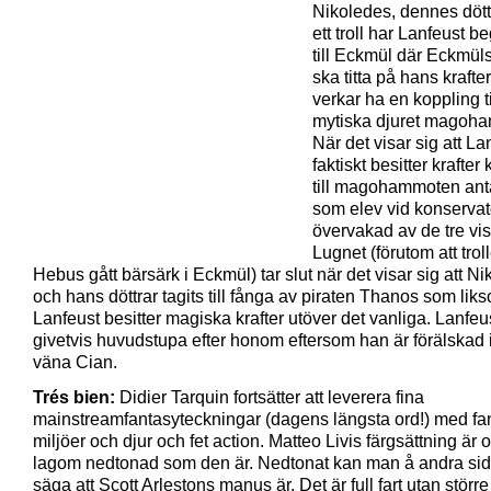
Nikoledes, dennes dött
ett troll har Lanfeust be
till Eckmül där Eckmüls
ska titta på hans kraft
verkar ha en koppling ti
mytiska djuret magoh
När det visar sig att La
faktiskt besitter krafte
till magohammoten ant
som elev vid konservato
övervakad av de tre vis
Lugnet (förutom att troll
Hebus gått bärsärk i Eckmül) tar slut när det visar sig att N
och hans döttrar tagits till fånga av piraten Thanos som lik
Lanfeust besitter magiska krafter utöver det vanliga. Lanfeus
givetvis huvudstupa efter honom eftersom han är förälskad 
väna Cian.
Trés bien:
Didier Tarquin fortsätter att leverera fina
mainstreamfantasyteckningar (dagens längsta ord!) med fan
miljöer och djur och fet action. Matteo Livis färgsättning är o
lagom nedtonad som den är. Nedtonat kan man å andra sid
säga att Scott Arlestons manus är. Det är full fart utan större