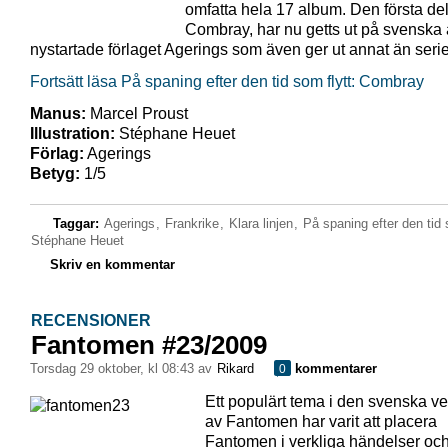
omfatta hela 17 album. Den första de
Combray, har nu getts ut på svenska
nystartade förlaget Agerings som även ger ut annat än serie
Fortsätt läsa På spaning efter den tid som flytt: Combray
Manus:
Marcel Proust
Illustration:
Stéphane Heuet
Förlag:
Agerings
Betyg:
1/5
Taggar:
Agerings
,
Frankrike
,
Klara linjen
,
På spaning efter den tid 
Stéphane Heuet
Skriv en kommentar
RECENSIONER
Fantomen #23/2009
torsdag 29 oktober, kl 08:43 av
Rikard
kommentarer
0
Ett populärt tema i den svenska v
av Fantomen har varit att placera
Fantomen i verkliga händelser oc