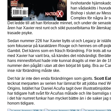
livshotande hjärnskado
han vådasköts i huvud
Bishop i slutet av Mes
Complex för några år 
Det ledde till att han förlorade minnet, och under de senast
åren har Xavier rest runt och sökt pusselbitarna för återskap
trasade psyke.
Sedan nummer 226 har Xavier bytts ut och Legacy är istället
som fokuserar på karaktären Rouge och hennes on-off-poj
Gambit. Det känns som en fräsch förändring. För trots att r
med Xavier har varit bra, så kändes det nödvändigt. Berätt
hans minnesförlust hade inte kunnat dragits ut mer än de 1
nummer den pågått i utan att den börjat bli tjatig. Bra av Car
inse när förändring måste ske.
Det här är inte den enda förändringen som gjorts.
Scott Ea
tecknat merparten av serien har lämnat för att jobba med W
Origins. Istället har Daniel Acuña tagit över illustratörsjobbe
har tidigare haft svårt för Acuñas målade och lite barnsliga s
i det här numret funkar han mycket bättre än i de saker jag s
honom tidigare.