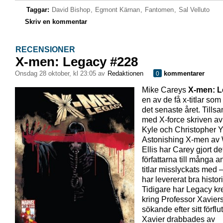
Taggar:
David Bishop
,
Egmont Kärnan
,
Fantomen
,
Sal Velluto
Skriv en kommentar
RECENSIONER
X-men: Legacy #228
onsdag 28 oktober, kl 23:05 av
Redaktionen
kommentarer
0
Mike Careys
X-men: 
en av de få x-titlar som 
det senaste året. Till
med X-force skriven av
Kyle och Christopher Y
Astonishing X-men av
Ellis har Carey gjort de
författarna till många a
titlar misslyckats med
har levererat bra histori
Tidigare har Legacy kr
kring Professor Xavier
sökande efter sitt förflu
Xavier drabbades av