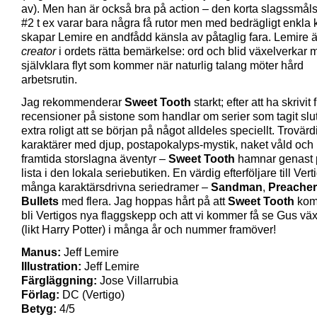
av). Men han är också bra på action – den korta slagssmål
#2 t ex varar bara några få rutor men med bedrägligt enkla
skapar Lemire en andfådd känsla av påtaglig fara. Lemire ä
creator
i ordets rätta bemärkelse: ord och blid växelverkar 
självklara flyt som kommer när naturlig talang möter hård
arbetsrutin.
Jag rekommenderar
Sweet Tooth
starkt; efter att ha skrivit 
recensioner på sistone som handlar om serier som tagit slut
extra roligt att se början på något alldeles speciellt. Trovär
karaktärer med djup, postapokalyps-mystik, naket våld och 
framtida storslagna äventyr –
Sweet Tooth
hamnar genast 
lista i den lokala seriebutiken. En värdig efterföljare till Vert
många karaktärsdrivna seriedramer –
Sandman
,
Preacher
Bullets
med flera. Jag hoppas hårt på att
Sweet Tooth
kom
bli Vertigos nya flaggskepp och att vi kommer få se Gus vä
(likt Harry Potter) i många år och nummer framöver!
Manus:
Jeff Lemire
Illustration:
Jeff Lemire
Färgläggning:
Jose Villarrubia
Förlag:
DC (Vertigo)
Betyg:
4/5