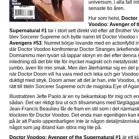
universum, i alla fall in
senaste tio åren.
Hur som helst,
Doctor
Voodoo: Avenger of t
Supernatural #1
tar i stort sett direkt vid efter att Brother 
blev Sorcerer Supreme och bytte namn till Doctor Voodoo i
Avengers #53
. Numret börjar lovande med en actionfylld i
där Doctor Voodoo konfronterar Doctor Stranges ärkefiend
Dormammu men tyvärr så tappar storyn en del efter denna 
inledning då det blir lite för mycket magiskt och metafysis
jumbo, även för min smak. Men den återhämtar sig en del på
när Doctor Doom vill ha vara med och leka och ger Voodoo 
duktigt med stryk. Doom anser att det är han, inte Voodoo,
rätt till titeln Sorcerer Supreme och de magiska Eye of Aga
Illustratören Jefte Paolo är en ny bekantskap för mig och en 
sådan. Det ser riktigt bra ut och tillsammans med färglägga
Jean-Francis Beaulieu får de fram en stil som i det närmas
klockren för Doctor Voodoo. Det enda man egentligen kan k
på är att Paolo uppenbarligen inte är någon detaljmänniska
något som jag ibland kan störa mig lite på.
Doctor Voodoo: Avenger of the Supernatural #1
är ett kl