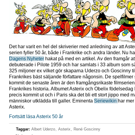
Det har varit en hel del skriverier med anledning av att Aster
serien fyller 50 år, både i Frankrike och andra länder. Nu h
Dagens Nyheter
hakat på med en artikel. Av den framgår att
debuterade i Pilote 1959 och har samlats i 33 album som så
325 miljoner ex vilket gör skaparna Uderzo och Goscinny til
Frankrikes bäst säljande författare någonsin. De spelfilmer
kommit de senaste åren är den framgångsrikaste filmserien 
Frankrikes historia. Albumet Asterix och Obelix födelsedag 
precis kommit ut och i Paris ska det bli ett stort jippo med 
människor utklädda till galler. Eminenta
Seriewikin
har mer
Asterix.
Fortsätt läsa Asterix 50 år
Taggar:
Albert Uderzo
,
Asterix
,
René Goscinny