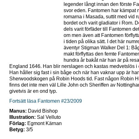
legender långt innan den förste 
svor eden. Fantomen har kämpat 
romarna i Masada, suttit med vid 
bordet och varit gladiator i Rom. D
dels varit förfäder till Fantomen de
om men även att Fantomen förflytt
i tiden på olika sätt. I det här numr
äventyr Stigman Walker Del 1: Bå
makt förflyttas den femte Fantome
hundra år bakåt när han är på resa
England 1646. Han blir nerslagen och kastas medvetslös i e
Han håller sig fast i sin båge och när han vaknar upp är han
Sherwoodskogen på Robin Hoods tid. Fast någon Robin 
finns det inte men väl Lille John och Sheriffen av Notting
givetvis är en ond typ.
Fortsätt läsa Fantomen #23/2009
Manus:
David Bishop
Illustration:
Sal Velluto
Förlag:
Egmont Kärnan
Betyg:
3/5