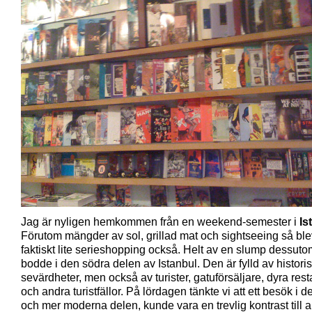
Jag är nyligen hemkommen från en weekend-semester i
Is
Förutom mängder av sol, grillad mat och sightseeing så ble
faktiskt lite serieshopping också. Helt av en slump dessuto
bodde i den södra delen av Istanbul. Den är fylld av histori
sevärdheter, men också av turister, gatuförsäljare, dyra res
och andra turistfällor. På lördagen tänkte vi att ett besök i d
och mer moderna delen, kunde vara en trevlig kontrast till a