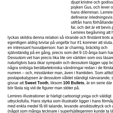
djupt kristne och godis
pojken Gus, och lever os
hans dilemman. Lemire
definierar inledningsvi
utifrån hans förhållande 
far, och det är ett bevis
Lemires begåvning att 
lyckas skildra denna relation så rörande och finstämt trots 
egentligen aldrig tvivlar på ungefär hur #1 kommer att sluta
en intressant huvudperson: han är charmig, bräcklig och
självständig på en gång, precis som det 9-10-åriga barn han
Dessutom vet han precis lika lite om världen som oss läsare
naturligtvis bara ökar sympatin och dessutom lägger upp bo
några snitsiga berättartekniska vändningar redan i de första
numren – och, misstänker man, även i framtiden. Som alltid 
postapokalypsen är dessutom våldet ständigt närvarande, 
gissar att
Sweet Tooth
, liksom
100 Bullets
, är en serie dä
bör fästa sig vid de figurer man stöter på.
Lemires illustrationer är härligt cartoonigt yxiga och väldigt
uttrycksfulla. Hans styrka som illustratör ligger i hans förmå
med enkla medel få till talande, levande ansiktsuttryck och 
(något som många tecknare i superhjältegenren kunde ta 