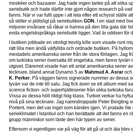
moskéer och bazaarer. Jag hade ingen tanke på att söka 
seriebutik och hade därför inte gjort någon research på va
fanns. När vi var fullt uppe i att leta efter ett schysst ställe at
så stöter vi plötsligt på seriebutiken
GON
. I en stad med öv
miljoner invånare så råkar vi hamna på den lilla gata där Is
enda engelskspråkiga seriebutik ligger. Vad är oddsen för 
I butiken jobbade en otroligt trevlig kille som visade runt mi
rätt lilla men ändå välfyllda och ordnade butiken. På hyllor
mestadels amerikanska serier från de stora förlagen. Jag f
om turkiska serier översatta till engelska, men fanns tyvärr 
utgivet. Däremot visade han ett antal amerikanska serier av
tecknare, bland annat Dynamo 5 av
Mahmud A. Asrar
och 
K. Perker
. På väggen fanns signerade nummer av dessa s
tyvärr var de inte till salu. Jag fick även se ett album med 
science fiction- och superhjälteserier från olika turkiska fan
Vissa av dessa höll riktigt hög klass. Turkiet verkar ha hyfs
nivå på sina tecknare. Jag namndroppade Peter Bergting o
Portent, men det var inget som kändes igen. Vi pratade lite
serieklimatet i Istanbul och han berättade att det fanns en rä
grupp människor som läste den här typen av serier.
Eftersom vi egentligen var på väg för att gå ut och äta blev d