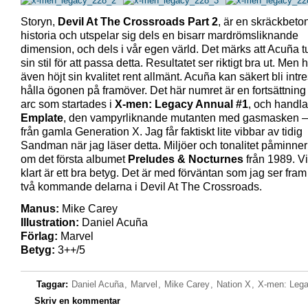
Storyn,
Devil At The Crossroads Part 2
, är en skräckbeto
historia och utspelar sig dels en bisarr mardrömsliknande
dimension, och dels i vår egen värld. Det märks att Acuña tuff
sin stil för att passa detta. Resultatet ser riktigt bra ut. Men 
även höjt sin kvalitet rent allmänt. Acuña kan säkert bli intre
hålla ögonen på framöver. Det här numret är en fortsättnin
arc som startades i
X-men: Legacy Annual #1
, och handl
Emplate
, den vampyrliknande mutanten med gasmasken 
från gamla Generation X. Jag får faktiskt lite vibbar av tidig
Sandman när jag läser detta. Miljöer och tonalitet påminner
om det första albumet
Preludes & Nocturnes
från 1989. Vi
klart är ett bra betyg. Det är med förväntan som jag ser fra
två kommande delarna i Devil At The Crossroads.
Manus:
Mike Carey
Illustration:
Daniel Acuña
Förlag:
Marvel
Betyg:
3++/5
Taggar:
Daniel Acuña
,
Marvel
,
Mike Carey
,
Nation X
,
X-men: Leg
Skriv en kommentar