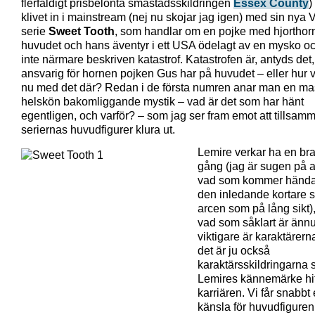
flerfaldigt prisbelönta småstadsskildringen
Essex County
)
klivet in i mainstream (nej nu skojar jag igen) med sin nya V
serie
Sweet Tooth
, som handlar om en pojke med hjorthor
huvudet och hans äventyr i ett USA ödelagt av en mysko och 
inte närmare beskriven katastrof. Katastrofen är, antyds det,
ansvarig för hornen pojken Gus har på huvudet – eller hur v
nu med det där? Redan i de första numren anar man en m
helskön bakomliggande mystik – vad är det som har hänt
egentligen, och varför? – som jag ser fram emot att tillsa
seriernas huvudfigurer klura ut.
Lemire verkar ha en bra 
gång (jag är sugen på a
vad som kommer hända 
den inledande kortare s
arcen som på lång sikt)
vad som såklart är änn
viktigare är karaktärern
det är ju också
karaktärsskildringarna 
Lemires kännemärke hitt
karriären. Vi får snabbt
känsla för huvudfiguren