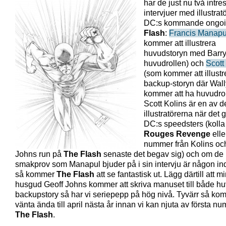
har de just nu två intre
intervjuer med illustratö
DC:s kommande ongo
Flash
:
Francis Manapu
kommer att illustrera
huvudstoryn med Barry 
huvudrollen) och
Scott
(som kommer att illustr
backup-storyn där Wal
kommer att ha huvudrol
Scott Kolins är en av d
illustratörerna när det g
DC:s speedsters (kolla
Rouges Revenge
eller
nummer från Kolins oc
Johns run på
The Flash
senaste det begav sig) och om de
smakprov som Manapul bjuder på i sin intervju är någon in
så kommer
The Flash
att se fantastisk ut. Lägg därtill att m
husgud Geoff Johns kommer att skriva manuset till både h
backupstory så har vi seriepepp på hög nivå. Tyvärr så kom
vänta ända till april nästa år innan vi kan njuta av första nu
The Flash
.