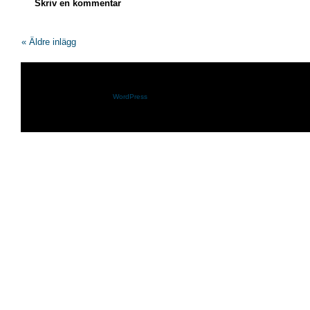
Skriv en kommentar
« Äldre inlägg
Shazam.se drivs med
WordPress