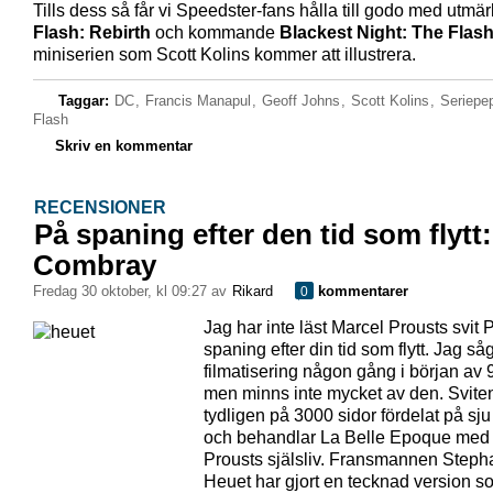
Tills dess så får vi Speedster-fans hålla till godo med utmä
Flash: Rebirth
och kommande
Blackest Night: The Flas
miniserien som Scott Kolins kommer att illustrera.
Taggar:
DC
,
Francis Manapul
,
Geoff Johns
,
Scott Kolins
,
Seriepe
Flash
Skriv en kommentar
RECENSIONER
På spaning efter den tid som flytt:
Combray
fredag 30 oktober, kl 09:27 av
Rikard
kommentarer
0
Jag har inte läst Marcel Prousts svit 
spaning efter din tid som flytt. Jag så
filmatisering någon gång i början av 9
men minns inte mycket av den. Svite
tydligen på 3000 sidor fördelat på sj
och behandlar La Belle Epoque med 
Prousts själsliv. Fransmannen Step
Heuet har gjort en tecknad version s