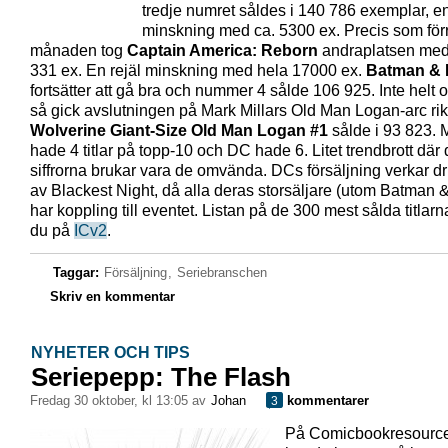
tredje numret såldes i 140 786 exemplar, e
minskning med ca. 5300 ex. Precis som för
månaden tog
Captain America: Reborn
andraplatsen me
331 ex. En rejäl minskning med hela 17000 ex.
Batman & 
fortsätter att gå bra och nummer 4 sålde 106 925. Inte helt 
så gick avslutningen på Mark Millars Old Man Logan-arc rikt
Wolverine Giant-Size Old Man Logan #1
sålde i 93 823. 
hade 4 titlar på topp-10 och DC hade 6. Litet trendbrott där
siffrorna brukar vara de omvända. DCs försäljning verkar d
av Blackest Night, då alla deras storsäljare (utom Batman 
har koppling till eventet. Listan på de 300 mest sålda titlarna
du på
ICv2
.
Taggar:
Försäljning
,
Seriebranschen
Skriv en kommentar
NYHETER OCH TIPS
Seriepepp: The Flash
fredag 30 oktober, kl 13:05 av
Johan
kommentarer
3
På Comicbookresourc