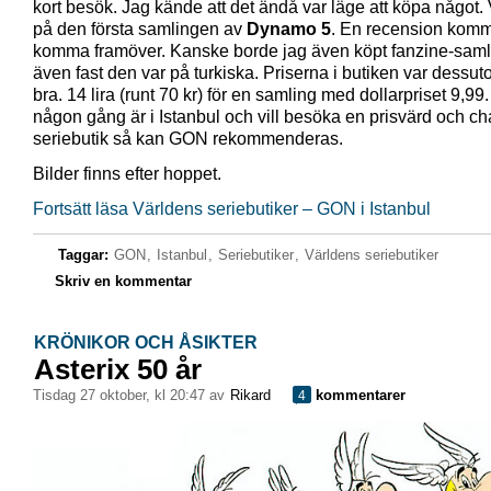
kort besök. Jag kände att det ändå var läge att köpa något. V
på den första samlingen av
Dynamo 5
. En recension komm
komma framöver. Kanske borde jag även köpt fanzine-saml
även fast den var på turkiska. Priserna i butiken var dessuto
bra. 14 lira (runt 70 kr) för en samling med dollarpriset 9,9
någon gång är i Istanbul och vill besöka en prisvärd och c
seriebutik så kan GON rekommenderas.
Bilder finns efter hoppet.
Fortsätt läsa Världens seriebutiker – GON i Istanbul
Taggar:
GON
,
Istanbul
,
Seriebutiker
,
Världens seriebutiker
Skriv en kommentar
KRÖNIKOR OCH ÅSIKTER
Asterix 50 år
tisdag 27 oktober, kl 20:47 av
Rikard
kommentarer
4