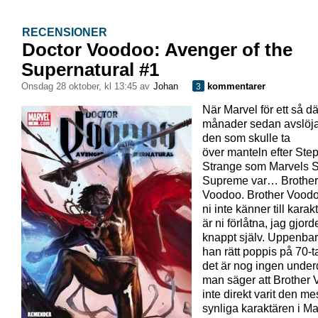
RECENSIONER
Doctor Voodoo: Avenger of the
Supernatural #1
onsdag 28 oktober, kl 13:45 av
Johan
kommentarer
3
När Marvel för ett så dä
månader sedan avslöja
den som skulle ta
över manteln efter Ste
Strange som Marvels S
Supreme var… Brother
Voodoo. Brother Voo
ni inte känner till kara
är ni förlåtna, jag gjord
knappt själv. Uppenbar
han rätt poppis på 70-t
det är nog ingen underd
man säger att Brother
inte direkt varit den me
synliga karaktären i Ma