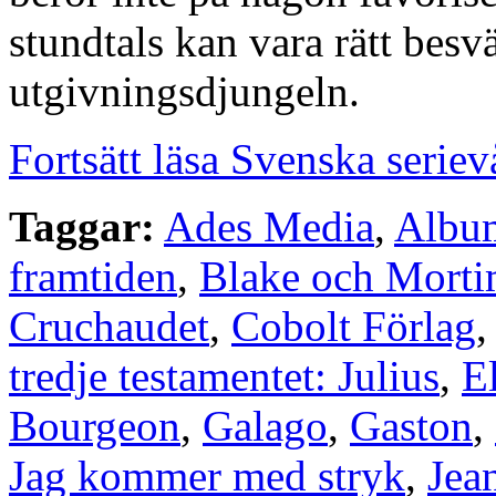
stundtals kan vara rätt besv
utgivningsdjungeln.
Fortsätt läsa Svenska serie
Taggar:
Ades Media
,
Album
framtiden
,
Blake och Morti
Cruchaudet
,
Cobolt Förlag
tredje testamentet: Julius
,
E
Bourgeon
,
Galago
,
Gaston
,
Jag kommer med stryk
,
Jea