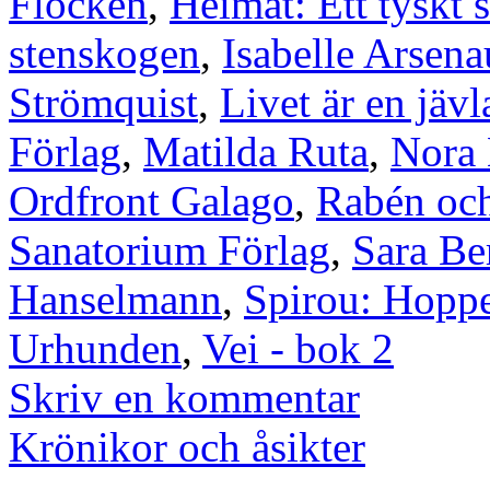
Flocken
,
Heimat: Ett tyskt 
stenskogen
,
Isabelle Arsena
Strömquist
,
Livet är en jävl
Förlag
,
Matilda Ruta
,
Nora
Ordfront Galago
,
Rabén och
Sanatorium Förlag
,
Sara Be
Hanselmann
,
Spirou: Hoppe
Urhunden
,
Vei - bok 2
Skriv en kommentar
Krönikor och åsikter