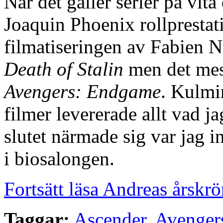
När det gäller serier på vit
Joaquin Phoenix rollprestat
filmatiseringen av Fabien 
Death of Stalin
men det mes
Avengers: Endgame
. Kulmi
filmer levererade allt vad ja
slutet närmade sig var jag 
i biosalongen.
Fortsätt läsa Andreas årskr
Taggar:
Ascender
,
Avenger