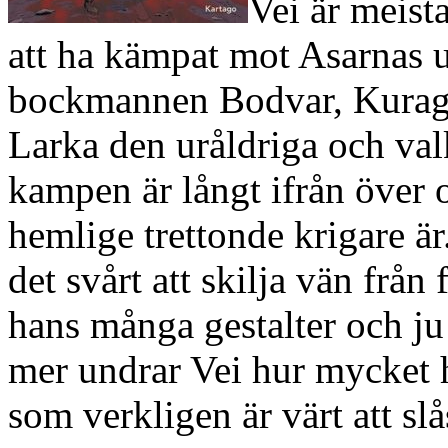
Vei är meista
att ha kämpat mot Asarnas 
bockmannen Bodvar, Kurag-
Larka den uråldriga och va
kampen är långt ifrån över
hemlige trettonde krigare är
det svårt att skilja vän från
hans många gestalter och ju
mer undrar Vei hur mycket h
som verkligen är värt att slå