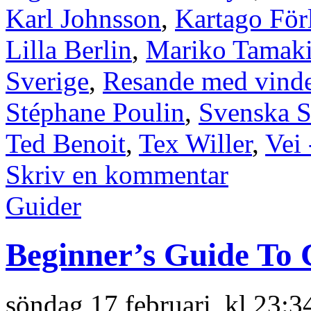
Karl Johnsson
,
Kartago För
Lilla Berlin
,
Mariko Tamak
Sverige
,
Resande med vind
Stéphane Poulin
,
Svenska S
Ted Benoit
,
Tex Willer
,
Vei 
Skriv en kommentar
Guider
Beginner’s Guide To
söndag 17 februari, kl 23:3