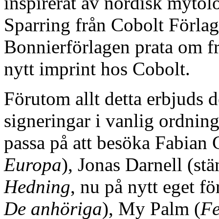
inspirerat av nordisk myto
Sparring från Cobolt Förla
Bonnierförlagen prata om f
nytt imprint hos Cobolt.
Förutom allt detta erbjuds 
signeringar i vanlig ordnin
passa på att besöka Fabian 
Europa
), Jonas Darnell (st
Hedning
, nu på nytt eget fö
De anhöriga
), My Palm (
Fe