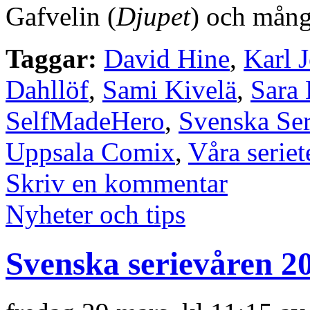
Gafvelin (
Djupet
) och många
Taggar:
David Hine
,
Karl 
Dahllöf
,
Sami Kivelä
,
Sara
SelfMadeHero
,
Svenska Ser
Uppsala Comix
,
Våra serie
Skriv en kommentar
Nyheter och tips
Svenska serievåren 2