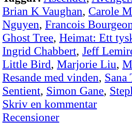
Brian K Vaughan
,
Carole M
Nguyen
,
Francois Bourgeo
Ghost Tree
,
Heimat: Ett tys
Ingrid Chabbert
,
Jeff Lemir
Little Bird
,
Marjorie Liu
,
M
Resande med vinden
,
Sana 
Sentient
,
Simon Gane
,
Step
Skriv en kommentar
Recensioner