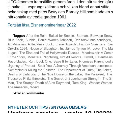
UFO-fenomen framställts genom åren. I den här serien går
tillbaka till ursprungskällorna och vi kan bland annat stifta
bekantskap med paret Betty och Barney Hill som hade en s
närkontakt av tredje graden 1961.
Fortsätt läsa Eisnernomineringar 2022
Taggar:
After the Rain
,
Ballad for Sophie
,
Batman
,
Between Snow 
Blue Book
,
Bubble
,
Daniel Warren Johnson
,
Den försvunna söndagen
,
All Monsters: A Reckless Book
,
Eisner Awards
,
Factory Summers
,
Geo
Orwell's 1984
,
House of Slaughter
,
In
,
James Tynion IV
,
Love: The Mas
Lugosi: The Rise and Fall of Hollywood's Dracula
,
Meadowlark: A Comin
Crime Story
,
Monsters
,
Nightwing
,
Not All Robots
,
Orwell
,
Parenthesis
Razorblades
,
Run: Book One
,
Save It for Later: Promises Parenthood 
Urgency of Protest
,
Seek You: A Journey Through American Loneliness
Something is Killing the Children
,
The Department of Truth
,
The Joker
,
Deaths of Laila Starr
,
The Nice House on the Lake
,
The Parakeet
,
The
Trousered Philanthropists
,
The Secret of Superhuman Strength
,
The Sh
Man
,
The Strange Death of Alex Raymond
,
Tom King
,
Wonder Woman H
The Amazons
,
Wynd
Skriv en kommentar
NYHETER OCH TIPS
/
SNYGGA OMSLAG