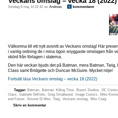
Veckans omslag – vecka 18 (2022)
söndag 8 maj, kl 22:42 av
Andreas
kommentarer
0
Välkomna till ett nytt avsnitt av Veckans omslag! Här presen
i vanlig ordning de i mina ögon snyggaste omslagen från 
skörd från förlagen i staterna.
Den här veckan bjuds det på Batman, mera Batman, Twig,
Class samt Bridgette och Duncan McGuire. Mycket nöje!
Fortsätt läsa Veckans omslag – vecka 18 (2022)
Taggar:
Batman
,
Batman: Killing Time
,
Boom! Studios
,
DC Comic
Class
,
Gabriele Dell'otto
,
Greg Smallwood
,
Image Comics
,
Mike Krom
and Future
,
Simone Di Meo
,
Twig
,
Veckans omslag
,
Wes Craig
Skriv en kommentar