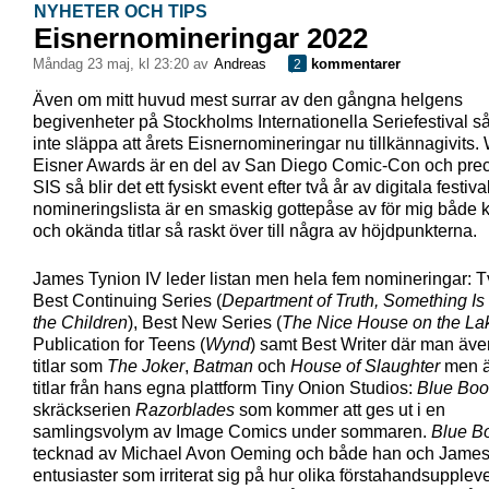
NYHETER OCH TIPS
Eisnernomineringar 2022
måndag 23 maj, kl 23:20 av
Andreas
kommentarer
2
Även om mitt huvud mest surrar av den gångna helgens
begivenheter på Stockholms Internationella Seriefestival s
inte släppa att årets Eisnernomineringar nu tillkännagivits. 
Eisner Awards är en del av San Diego Comic-Con och pre
SIS så blir det ett fysiskt event efter två år av digitala festiva
nomineringslista är en smaskig gottepåse av för mig både
och okända titlar så raskt över till några av höjdpunkterna.
James Tynion IV leder listan men hela fem nomineringar: T
Best Continuing Series (
Department of Truth, Something Is 
the Children
), Best New Series (
The Nice House on the La
Publication for Teens (
Wynd
) samt Best Writer där man även
titlar som
The Joker
,
Batman
och
House of Slaughter
men ä
titlar från hans egna plattform Tiny Onion Studios:
Blue Boo
skräckserien
Razorblades
som kommer att ges ut i en
samlingsvolym av Image Comics under sommaren.
Blue B
tecknad av Michael Avon Oeming och både han och James
entusiaster som irriterat sig på hur olika förstahandsupplev