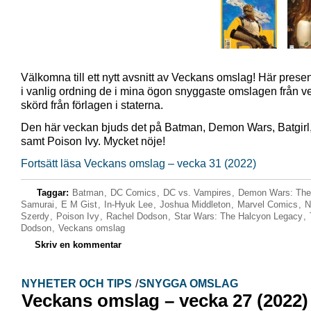
Välkomna till ett nytt avsnitt av Veckans omslag! Här presen
i vanlig ordning de i mina ögon snyggaste omslagen från 
skörd från förlagen i staterna.
Den här veckan bjuds det på Batman, Demon Wars, Batgirl
samt Poison Ivy. Mycket nöje!
Fortsätt läsa Veckans omslag – vecka 31 (2022)
Taggar:
Batman
,
DC Comics
,
DC vs. Vampires
,
Demon Wars: The 
Samurai
,
E M Gist
,
In-Hyuk Lee
,
Joshua Middleton
,
Marvel Comics
,
N
Szerdy
,
Poison Ivy
,
Rachel Dodson
,
Star Wars: The Halcyon Legacy
,
Dodson
,
Veckans omslag
Skriv en kommentar
NYHETER OCH TIPS
/
SNYGGA OMSLAG
Veckans omslag – vecka 27 (2022)