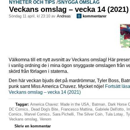
NYHETER OCH TIPS
/
SNYGGA OMSLAG
Veckans omslag – vecka 14 (2021)
söndag 11 april, kl 23:10 av
Andreas
kommentarer
0
Välkomna till ett nytt avsnitt av Veckans omslag! Här presen
i vanlig ordning de i mina ögon snyggaste omslagen från 
skörd från förlagen i staterna.
Den här veckan bjuds det på mardrömmar, Tyler Boss, Bat
punk samt Miss America Chavez. Mycket nöje!
Fortsätt läs
Veckans omslag – vecka 14 (2021)
Taggar:
America Chavez: Made in the USA
,
Batman
,
Dark Horse 
DC Comics
,
Dead Dog's Bite
,
Francesco Mattina
,
Gabriele Dell'otto
,
I
Comics
,
Marvel Comics
,
Sara Pichelli
,
The Silver Coin
,
Tula Lotay
,
Ty
Veckans omslag
,
Venom
Skriv en kommentar