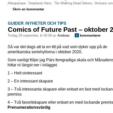
Albuquerque
,
Stephanie Hans
,
The Walking Dead Deluxe
,
Veckans om
Skriv en kommentar
GUIDER
/
NYHETER OCH TIPS
Comics of Future Past – oktober 
tisdag 29 september, kl 00:09 av
Andreas
kommentarer
0
Så var det dags att ta en titt på vad som dyker upp på de
amerikanska seriehyllorna i oktober 2020.
Som vanligt följer jag Pärs femgradiga skala och Månadens
hittar ni längst ner i inlägget.
1 – Helt ointressant
2 – En intressant skapare
3 – Två intressanta skapare eller enbart en fast med locka
premiss
4 – Två favoritskapare eller enbart en med lockande premi
Prenumerationsvärdig