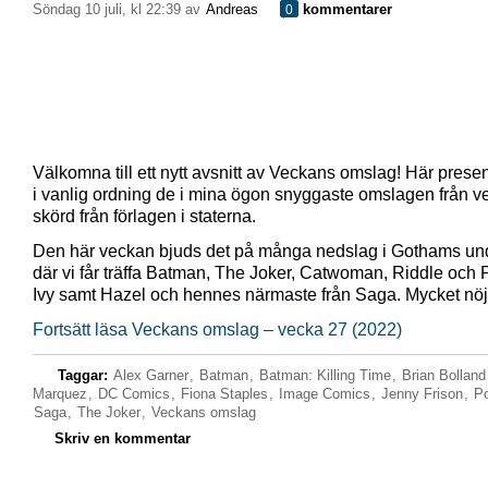
söndag 10 juli, kl 22:39 av
Andreas
kommentarer
0
Välkomna till ett nytt avsnitt av Veckans omslag! Här presen
i vanlig ordning de i mina ögon snyggaste omslagen från 
skörd från förlagen i staterna.
Den här veckan bjuds det på många nedslag i Gothams und
där vi får träffa Batman, The Joker, Catwoman, Riddle och 
Ivy samt Hazel och hennes närmaste från Saga. Mycket nöj
Fortsätt läsa Veckans omslag – vecka 27 (2022)
Taggar:
Alex Garner
,
Batman
,
Batman: Killing Time
,
Brian Bolland
Marquez
,
DC Comics
,
Fiona Staples
,
Image Comics
,
Jenny Frison
,
Po
Saga
,
The Joker
,
Veckans omslag
Skriv en kommentar