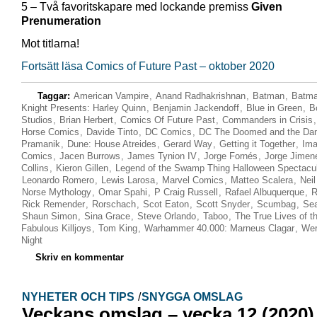
5 – Två favoritskapare med lockande premiss
Given
Prenumeration
Mot titlarna!
Fortsätt läsa Comics of Future Past – oktober 2020
Taggar:
American Vampire
,
Anand Radhakrishnan
,
Batman
,
Batma
Knight Presents: Harley Quinn
,
Benjamin Jackendoff
,
Blue in Green
,
B
Studios
,
Brian Herbert
,
Comics Of Future Past
,
Commanders in Crisis
Horse Comics
,
Davide Tinto
,
DC Comics
,
DC The Doomed and the D
Pramanik
,
Dune: House Atreides
,
Gerard Way
,
Getting it Together
,
Im
Comics
,
Jacen Burrows
,
James Tynion IV
,
Jorge Fornés
,
Jorge Jimen
Collins
,
Kieron Gillen
,
Legend of the Swamp Thing Halloween Spectacu
Leonardo Romero
,
Lewis Larosa
,
Marvel Comics
,
Matteo Scalera
,
Nei
Norse Mythology
,
Omar Spahi
,
P Craig Russell
,
Rafael Albuquerque
,
R
Rick Remender
,
Rorschach
,
Scot Eaton
,
Scott Snyder
,
Scumbag
,
Se
Shaun Simon
,
Sina Grace
,
Steve Orlando
,
Taboo
,
The True Lives of t
Fabulous Killjoys
,
Tom King
,
Warhammer 40.000: Marneus Clagar
,
Wer
Night
Skriv en kommentar
NYHETER OCH TIPS
/
SNYGGA OMSLAG
Veckans omslag – vecka 12 (2020)