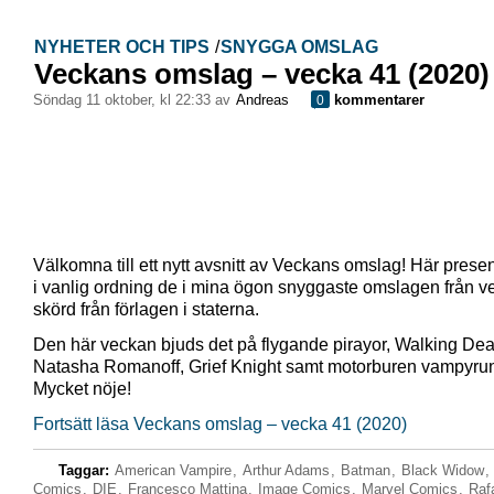
NYHETER OCH TIPS
/
SNYGGA OMSLAG
Veckans omslag – vecka 41 (2020)
söndag 11 oktober, kl 22:33 av
Andreas
kommentarer
0
Välkomna till ett nytt avsnitt av Veckans omslag! Här presen
i vanlig ordning de i mina ögon snyggaste omslagen från 
skörd från förlagen i staterna.
Den här veckan bjuds det på flygande pirayor, Walking Dead
Natasha Romanoff, Grief Knight samt motorburen vampyr
Mycket nöje!
Fortsätt läsa Veckans omslag – vecka 41 (2020)
Taggar:
American Vampire
,
Arthur Adams
,
Batman
,
Black Widow
,
Comics
,
DIE
,
Francesco Mattina
,
Image Comics
,
Marvel Comics
,
Raf