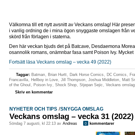
Välkomna till ett nytt avsnitt av Veckans omslag! Här presen
i vanlig ordning de i mina ögon snyggaste omslagen från 
skörd från förlagen i staterna.
Den här veckan bjuds det på Batcave, Desdaemona Morea
osannolik romans, onämnbar fasa samt Poison Ivy. Mycket 
Fortsätt läsa Veckans omslag – vecka 49 (2022)
Taggar:
Batman
,
Brian Hurtt
,
Dark Horse Comics
,
DC Comics
,
Fr
Francavilla
,
Hellboy in Love
,
Jill Thompson
,
Joshua Middleton
,
Matt S
of the Ghoul
,
Poison Ivy
,
Shock Shop
,
Stjepan Sejic
,
Veckans omslag
Skriv en kommentar
NYHETER OCH TIPS
/
SNYGGA OMSLAG
Veckans omslag – vecka 31 (2022)
söndag 7 augusti, kl 22:13 av
Andreas
kommentarer
0