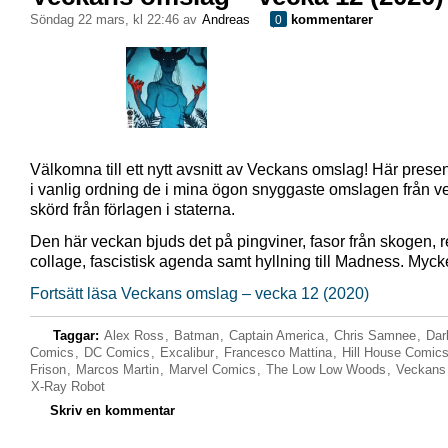
söndag 22 mars, kl 22:46 av
Andreas
kommentarer
0
Välkomna till ett nytt avsnitt av Veckans omslag! Här presen
i vanlig ordning de i mina ögon snyggaste omslagen från 
skörd från förlagen i staterna.
Den här veckan bjuds det på pingviner, fasor från skogen, r
collage, fascistisk agenda samt hyllning till Madness. Myck
Fortsätt läsa Veckans omslag – vecka 12 (2020)
Taggar:
Alex Ross
,
Batman
,
Captain America
,
Chris Samnee
,
Dar
Comics
,
DC Comics
,
Excalibur
,
Francesco Mattina
,
Hill House Comic
Frison
,
Marcos Martin
,
Marvel Comics
,
The Low Low Woods
,
Veckans
X-Ray Robot
Skriv en kommentar