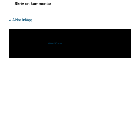
Skriv en kommentar
« Äldre inlägg
Shazam.se drivs med
WordPress