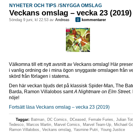
NYHETER OCH TIPS
/
SNYGGA OMSLAG
Veckans omslag – vecka 23 (2019)
söndag 9 juni, kl 22:53 av
Andreas
kommentarer
0
Välkomna till ett nytt avsnitt av Veckans omslag! Här presen
i vanlig ordning de i mina ögon snyggaste omslagen från 
skörd från förlagen i staterna.
Den här veckan bjuds det på klassisk Spider-Man, The Bat
Barda, Ramon Villalobos samt
A Nightmare on Elm Street
.
nöje!
Fortsätt läsa Veckans omslag – vecka 23 (2019)
Taggar:
Batman
,
DC Comics
,
DCeased
,
Female Furies
,
Julian Tot
Tedesco
,
Marcos Martin
,
Marvel Comics
,
Marvel Team-Up
,
Michael G
Ramon Villalobos
,
Veckans omslag
,
Yasmine Putri
,
Young Justice