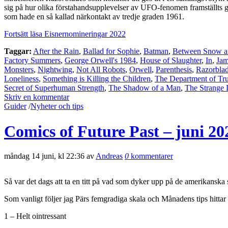
sig på hur olika förstahandsupplevelser av UFO-fenomen framställts ge
som hade en så kallad närkontakt av tredje graden 1961.
Fortsätt läsa Eisnernomineringar 2022
Taggar:
After the Rain
,
Ballad for Sophie
,
Batman
,
Between Snow a
Factory Summers
,
George Orwell's 1984
,
House of Slaughter
,
In
,
Jam
Monsters
,
Nightwing
,
Not All Robots
,
Orwell
,
Parenthesis
,
Razorbla
Loneliness
,
Something is Killing the Children
,
The Department of Tr
Secret of Superhuman Strength
,
The Shadow of a Man
,
The Strange
Skriv en kommentar
Guider
/
Nyheter och tips
Comics of Future Past – juni 20
måndag 14 juni, kl 22:36 av
Andreas
0
kommentarer
Så var det dags att ta en titt på vad som dyker upp på de amerikanska 
Som vanligt följer jag Pärs femgradiga skala och Månadens tips hittar n
1 – Helt ointressant