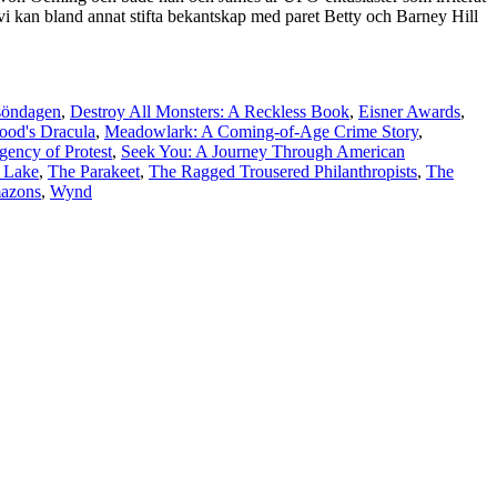
vi kan bland annat stifta bekantskap med paret Betty och Barney Hill
söndagen
,
Destroy All Monsters: A Reckless Book
,
Eisner Awards
,
ood's Dracula
,
Meadowlark: A Coming-of-Age Crime Story
,
gency of Protest
,
Seek You: A Journey Through American
 Lake
,
The Parakeet
,
The Ragged Trousered Philanthropists
,
The
azons
,
Wynd