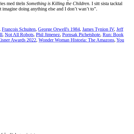
ies med titeln
Something is Killing the Children
. I sitt sista tacktal
 imagine doing anything else and I don’t wan’t to”.
,
Francois Schuiten
,
George Orwell's 1984
,
James Tynion IV
,
Jeff
ll
,
Not All Robots
,
Phil Jimenez
,
Pornsak Pichetshote
,
Run: Book
Eisner Awards 2022
,
Wonder Woman Historia: The Amazons
,
You