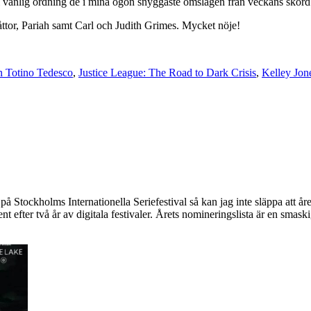
i vanlig ordning de i mina ögon snyggaste omslagen från veckans skörd f
åttor, Pariah samt Carl och Judith Grimes. Mycket nöje!
n Totino Tedesco
,
Justice League: The Road to Dark Crisis
,
Kelley Jon
Stockholms Internationella Seriefestival så kan jag inte släppa att åre
 efter två år av digitala festivaler. Årets nomineringslista är en smaski