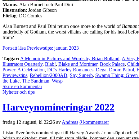
Manus
: Alan Burnett och Paul Dini
Illustration
: Jordan Gibson
Förlag
: DC Comics
Alan Burnett and Paul Dini return once more to the world of
Batman:
underbelly of Gotham, the worst villains are calling for his head befo
from?
Fortsätt läsa Previewstips: januari 2023
Taggar:
A Memoir in Pictures and Words by Brian Bolland
,
A Very B
Illustrators Quarterly
,
Blab!
,
Blake and Mortimer
,
Book Palace
,
Child
Power: A Celebration
,
DC's Harley Romances
,
Dega
,
Doom Patrol
,
F
Previewstips
,
Rebellion/2000AD
,
Spy Superb
,
Swamp Thing: Green 
the Lake
,
The Sandman
,
Wasp
Skriv en kommentar
Nyheter och tips
Harveynomineringar 2022
fredag 12 augusti, kl 22:26 av
Andreas
0
kommentarer
Listan över årets nomineringar till Harvey Awards är nu släppt och e
början av oktober, men, till min stora glädje, kommer den även att str