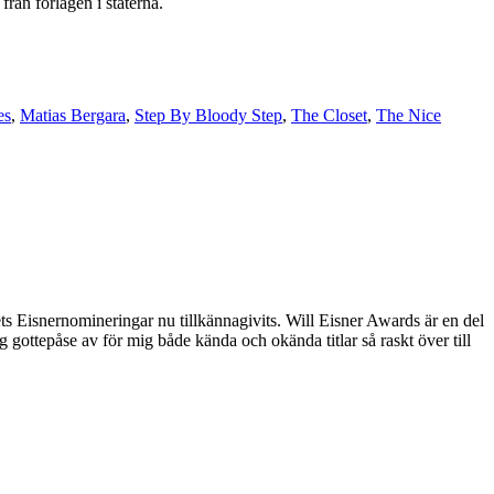
rån förlagen i staterna.
es
,
Matias Bergara
,
Step By Bloody Step
,
The Closet
,
The Nice
ts Eisnernomineringar nu tillkännagivits. Will Eisner Awards är en del
g gottepåse av för mig både kända och okända titlar så raskt över till