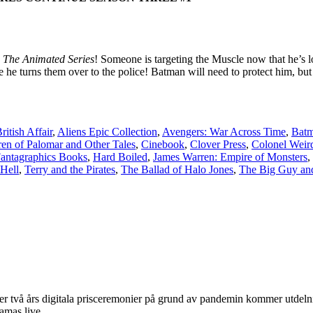
 The Animated Series
! Someone is targeting the Muscle now that he’s lo
re he turns them over to the police! Batman will need to protect him, b
ritish Affair
,
Aliens Epic Collection
,
Avengers: War Across Time
,
Batm
ren of Palomar and Other Tales
,
Cinebook
,
Clover Press
,
Colonel Weir
antagraphics Books
,
Hard Boiled
,
James Warren: Empire of Monsters
,
Hell
,
Terry and the Pirates
,
The Ballad of Halo Jones
,
The Big Guy an
fter två års digitala prisceremonier på grund av pandemin kommer utde
eamas live.