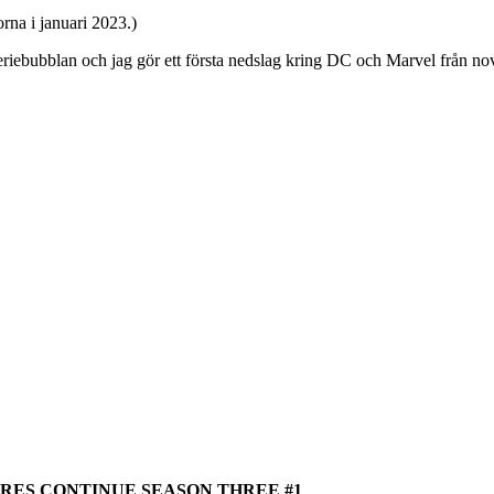
rna i januari 2023.)
eriebubblan och jag gör ett första nedslag kring DC och Marvel från no
RES CONTINUE SEASON THREE #1