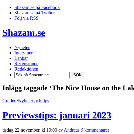
Shazam.se på Facebook
Shazam.se på Twitter
Följ via RSS
Shazam.se
Nyheter
Intervjuer
Länkar
Recensioner
Redaktionen
SÖK
Inlägg taggade ‘The Nice House on the La
Guider
/
Nyheter och tips
Previewstips: januari 2023
tisdag 22 november, kl 19:00 av
Andreas
0
kommentarer