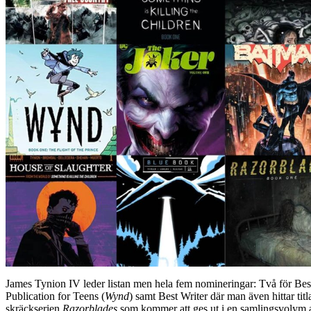
James Tynion IV leder listan men hela fem nomineringar: Två för Bes
Publication for Teens (
Wynd
) samt Best Writer där man även hittar tit
skräckserien
Razorblades
som kommer att ges ut i en samlingsvoly