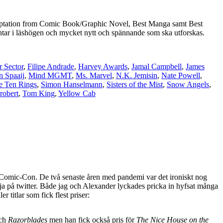
Adaptation from Comic Book/Graphic Novel, Best Manga samt Best
äntar i läshögen och mycket nytt och spännande som ska utforskas.
r Sector
,
Filipe Andrade
,
Harvey Awards
,
Jamal Campbell
,
James
n Spaaij
,
Mind MGMT
,
Ms. Marvel
,
N.K. Jemisin
,
Nate Powell
,
e Ten Rings
,
Simon Hanselmann
,
Sisters of the Mist
,
Snow Angels
,
robert
,
Tom King
,
Yellow Cab
o Comic-Con. De två senaste åren med pandemi var det ironiskt nog
följa på twitter. Både jag och Alexander lyckades pricka in hyfsat många
 titlar som fick flest priser:
ch
Razorblades
men han fick också pris för
The Nice House on the