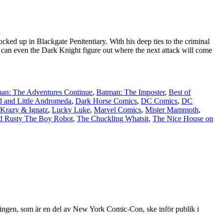
cked up in Blackgate Penitentiary. With his deep ties to the criminal
ut can even the Dark Knight figure out where the next attack will come
an: The Adventures Continue
,
Batman: The Imposter
,
Best of
d and Little Andromeda
,
Dark Horse Comics
,
DC Comics
,
DC
Krazy & Ignatz
,
Lucky Luke
,
Marvel Comics
,
Mister Mammoth
,
d Rusty The Boy Robot
,
The Chuckling Whatsit
,
The Nice House on
lningen, som är en del av New York Comic-Con, ske inför publik i