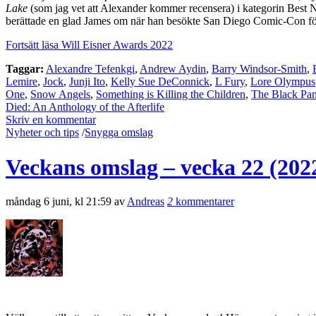
Lake
(som jag vet att Alexander kommer recensera) i kategorin Best N
berättade en glad James om när han besökte San Diego Comic-Con förs
Fortsätt läsa Will Eisner Awards 2022
Taggar:
Alexandre Tefenkgi
,
Andrew Aydin
,
Barry Windsor-Smith
,
Lemire
,
Jock
,
Junji Ito
,
Kelly Sue DeConnick
,
L Fury
,
Lore Olympus
One
,
Snow Angels
,
Something is Killing the Children
,
The Black Pan
Died: An Anthology of the Afterlife
Skriv en kommentar
Nyheter och tips
/
Snygga omslag
Veckans omslag – vecka 22 (202
måndag 6 juni, kl 21:59 av
Andreas
2
kommentarer