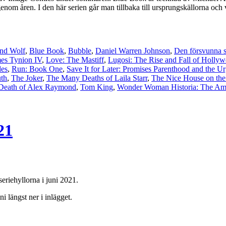
nom åren. I den här serien går man tillbaka till ursprungskällorna och 
nd Wolf
,
Blue Book
,
Bubble
,
Daniel Warren Johnson
,
Den försvunna 
es Tynion IV
,
Love: The Mastiff
,
Lugosi: The Rise and Fall of Hollyw
des
,
Run: Book One
,
Save It for Later: Promises Parenthood and the Ur
uth
,
The Joker
,
The Many Deaths of Laila Starr
,
The Nice House on the
 Death of Alex Raymond
,
Tom King
,
Wonder Woman Historia: The Am
21
seriehyllorna i juni 2021.
i längst ner i inlägget.