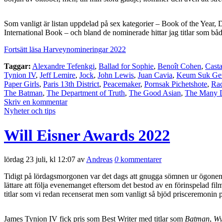
Som vanligt är listan uppdelad på sex kategorier – Book of the Yea
International Book – och bland de nominerade hittar jag titlar som bå
Fortsätt läsa Harveynomineringar 2022
Taggar:
Alexandre Tefenkgi
,
Ballad for Sophie
,
Benoît Cohen
,
Cast
Tynion IV
,
Jeff Lemire
,
Jock
,
John Lewis
,
Juan Cavia
,
Keum Suk Ge
Paper Girls
,
Paris 13th District
,
Peacemaker
,
Pornsak Pichetshote
,
Ra
The Batman
,
The Department of Truth
,
The Good Asian
,
The Many De
Skriv en kommentar
Nyheter och tips
Will Eisner Awards 2022
lördag 23 juli, kl 12:07 av
Andreas
0
kommentarer
Tidigt på lördagsmorgonen var det dags att gnugga sömnen ur ögonen 
lättare att följa evenemanget eftersom det bestod av en förinspelad fil
titlar som vi redan recenserat men som vanligt så bjöd prisceremonin på 
James Tynion IV fick pris som Best Writer med titlar som
Batman
,
W