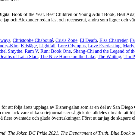
r, Digital Book of the Year, Best Children or Young Adult Book, Best 
de jag och Alexander redan läst och recenserat, andra som ligger och v
aways
,
Christophe Chabouté
,
Crisis Zone
,
El Deafo
,
Elsa Charretier
,
Fa
ndry-Kim
,
Krisläge
,
Lightfall
,
Lore Olympus
,
Love Everlasting
,
Marly
chel Smythe
,
Ram V
,
Run: Book One
,
Shang-Chi and the Legend of th
aths of Laila Starr
,
The Nice House on the Lake
,
The Waiting
,
Tim P
för att följa årets upplaga av Eisner-galan som är en del av San Dieg
m men tack vare olika seriejournalister så gick det alldeles utmärkt att 
flera oväntade och glada överraskningar. Först ut tar jag de skapare eller
ynd
, The Joker, DC Pride 2021
,
The
Department of Truth,
Blue Book
o