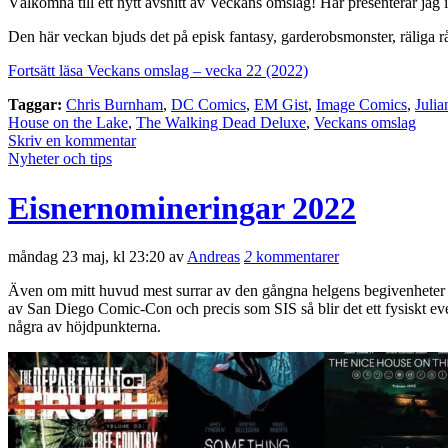
Välkomna till ett nytt avsnitt av Veckans omslag! Här presenterar jag 
Den här veckan bjuds det på episk fantasy, garderobsmonster, räliga r
Fortsätt läsa Veckans omslag – vecka 22 (2022)
Taggar:
Chris Burnham
,
DC Comics
,
EM Gist
,
Image Comics
,
Julia
House on the Lake
,
The Walking Dead Deluxe
,
Veckans omslag
Skriv en kommentar
Nyheter och tips
Eisnernomineringar 2022
måndag 23 maj, kl 23:20 av
Andreas
2
kommentarer
Även om mitt huvud mest surrar av den gångna helgens begivenheter på 
av San Diego Comic-Con och precis som SIS så blir det ett fysiskt event
några av höjdpunkterna.