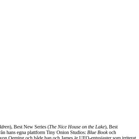
ldren
), Best New Series (
The Nice House on the Lake
), Best
från hans egna plattform Tiny Onion Studios:
Blue Book
och
von Oeming och både han och James är UFO-entusiaster som irriterat