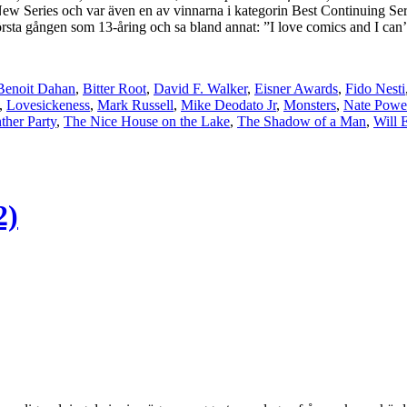
ew Series och var även en av vinnarna i kategorin Best Continuing Ser
ta gången som 13-åring och sa bland annat: ”I love comics and I can’t
Benoit Dahan
,
Bitter Root
,
David F. Walker
,
Eisner Awards
,
Fido Nesti
,
Lovesickeness
,
Mark Russell
,
Mike Deodato Jr
,
Monsters
,
Nate Powe
ther Party
,
The Nice House on the Lake
,
The Shadow of a Man
,
Will 
2)