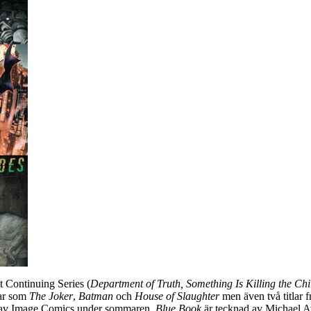
t Continuing Series (
Department of Truth, Something Is Killing the Chi
lar som
The Joker
,
Batman
och
House of Slaughter
men även två titlar 
m av Image Comics under sommaren.
Blue Book
är tecknad av Michael A