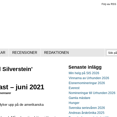
Följ via RSS
KAR
RECENSIONER
REDAKTIONEN
Senaste inlägg
 Silverstein’
Min helg på SIS 2026
Vinnarna av Urhunden 2026
Eisnernomineringar 2026
st – juni 2021
Everest
Nomineringar till Urhunden 2026
entarer
Gamla mästare
Hunger
m dyker upp på de amerikanska
Svenska serievåren 2026
Andreas årskrönika 2025