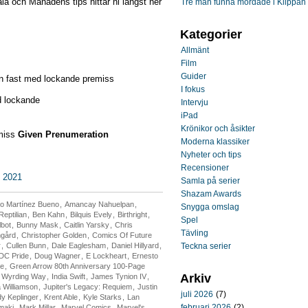
la och Månadens tips hittar ni längst ner
Tre män funna mördade i Klippan
Kategorier
Allmänt
Film
Guider
 en fast med lockande premiss
I fokus
d lockande
Intervju
iPad
Krönikor och åsikter
emiss
Given Prenumeration
Moderna klassiker
Nyheter och tips
Recensioner
i 2021
Samla på serier
Shazam Awards
ro Martínez Bueno
,
Amancay Nahuelpan
,
Snygga omslag
eptilian
,
Ben Kahn
,
Bilquis Evely
,
Birthright
,
Spel
lbot
,
Bunny Mask
,
Caitlin Yarsky
,
Chris
Tävling
mgård
,
Christopher Golden
,
Comics Of Future
r
,
Cullen Bunn
,
Dale Eaglesham
,
Daniel Hillyard
,
Teckna serier
DC Pride
,
Doug Wagner
,
E Lockheart
,
Ernesto
le
,
Green Arrow 80th Anniversary 100-Page
Arkiv
e Wyrding Way
,
India Swift
,
James Tynion IV
,
 Williamson
,
Jupiter's Legacy: Requiem
,
Justin
juli 2026
(7)
y Keplinger
,
Krent Able
,
Kyle Starks
,
Lan
februari 2026
(2)
maki
,
Mark Millar
,
Marvel Comics
,
Marvel's