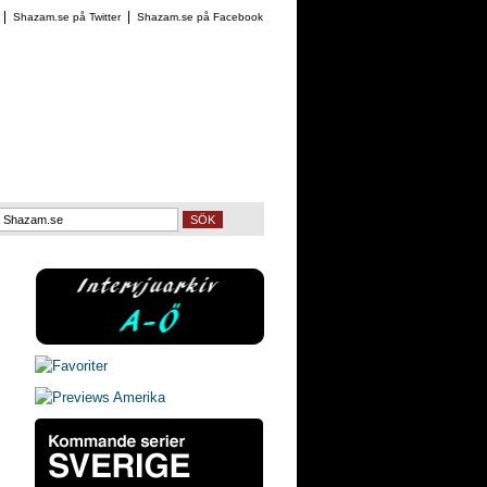
Shazam.se på Twitter
Shazam.se på Facebook
SÖK