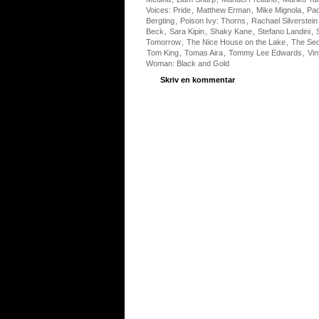
Voices: Pride
,
Matthew Erman
,
Mike Mignola
,
Pao
Bergting
,
Poison Ivy: Thorns
,
Rachael Silverstein
Beck
,
Sara Kipin
,
Shaky Kane
,
Stefano Landini
,
Tomorrow
,
The Nice House on the Lake
,
The Sec
Tom King
,
Tomas Aira
,
Tommy Lee Edwards
,
Vin
Woman: Black and Gold
Skriv en kommentar