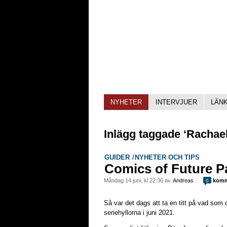
NYHETER
INTERVJUER
LÄN
Inlägg taggade ‘Rachael
GUIDER
/
NYHETER OCH TIPS
Comics of Future Pa
måndag 14 juni, kl 22:36 av
Andreas
komm
0
Så var det dags att ta en titt på vad so
seriehyllorna i juni 2021.