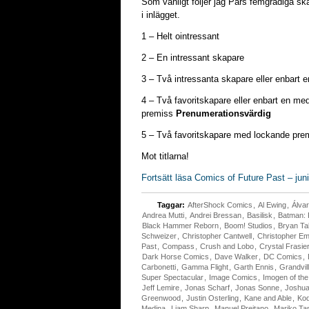
Som vanligt följer jag Pärs femgradiga ska
i inlägget.
1 – Helt ointressant
2 – En intressant skapare
3 – Två intressanta skapare eller enbart
4 – Två favoritskapare eller enbart en me
premiss
Prenumerationsvärdig
5 – Två favoritskapare med lockande pr
Mot titlarna!
Fortsätt läsa Comics of Future Past – jun
Taggar:
AfterShock Comics
,
Al Ewing
,
Álva
Andrea Mutti
,
Andrei Bressan
,
Basilisk
,
Batman: R
Black Hammer Reborn
,
Boom! Studios
,
Bryan Ta
Schweizer
,
Christopher Cantwell
,
Christopher E
Past
,
Compass
,
Crush and Lobo
,
Crystal Frasie
Dark Horse Comics
,
Dave Walker
,
DC Comics
,
Carbonetti
,
Gamma Flight
,
Garth Ennis
,
Grandvil
Super Spectacular
,
Image Comics
,
Imogen of th
Jeff Lemire
,
Jonas Scharf
,
Jonas Sonne
,
Joshua
Greenwood
,
Justin Osterling
,
Kane and Able
,
Kod
Medina
,
Liam Sharp
,
Manuel Preitano
,
Mariko Ta