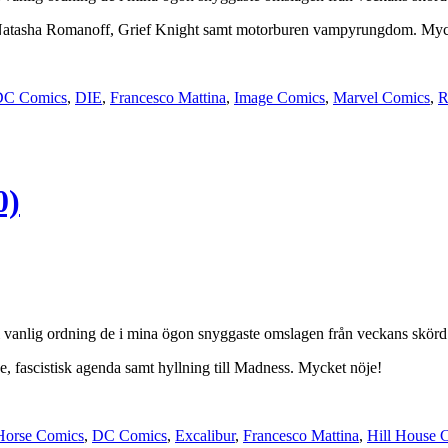
, Natasha Romanoff, Grief Knight samt motorburen vampyrungdom. Myc
DC Comics
,
DIE
,
Francesco Mattina
,
Image Comics
,
Marvel Comics
,
R
0)
i vanlig ordning de i mina ögon snyggaste omslagen från veckans skörd f
e, fascistisk agenda samt hyllning till Madness. Mycket nöje!
Horse Comics
,
DC Comics
,
Excalibur
,
Francesco Mattina
,
Hill House 