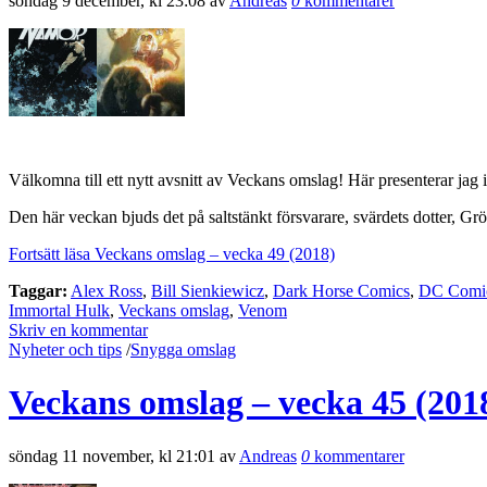
söndag 9 december, kl 23:08 av
Andreas
0
kommentarer
Välkomna till ett nytt avsnitt av Veckans omslag! Här presenterar jag 
Den här veckan bjuds det på saltstänkt försvarare, svärdets dotter, 
Fortsätt läsa Veckans omslag – vecka 49 (2018)
Taggar:
Alex Ross
,
Bill Sienkiewicz
,
Dark Horse Comics
,
DC Comi
Immortal Hulk
,
Veckans omslag
,
Venom
Skriv en kommentar
Nyheter och tips
/
Snygga omslag
Veckans omslag – vecka 45 (201
söndag 11 november, kl 21:01 av
Andreas
0
kommentarer