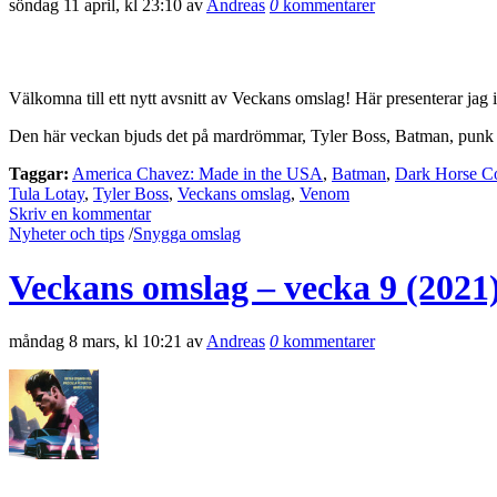
söndag 11 april, kl 23:10 av
Andreas
0
kommentarer
Välkomna till ett nytt avsnitt av Veckans omslag! Här presenterar jag 
Den här veckan bjuds det på mardrömmar, Tyler Boss, Batman, pun
Taggar:
America Chavez: Made in the USA
,
Batman
,
Dark Horse C
Tula Lotay
,
Tyler Boss
,
Veckans omslag
,
Venom
Skriv en kommentar
Nyheter och tips
/
Snygga omslag
Veckans omslag – vecka 9 (2021
måndag 8 mars, kl 10:21 av
Andreas
0
kommentarer