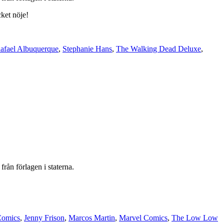
ket nöje!
afael Albuquerque
,
Stephanie Hans
,
The Walking Dead Deluxe
,
rån förlagen i staterna.
Comics
,
Jenny Frison
,
Marcos Martin
,
Marvel Comics
,
The Low Low