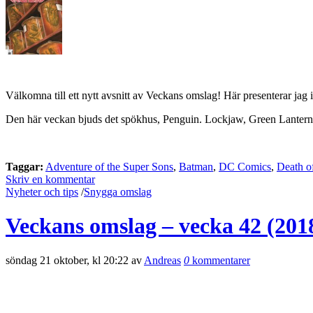
Välkomna till ett nytt avsnitt av Veckans omslag! Här presenterar jag 
Den här veckan bjuds det spökhus, Penguin. Lockjaw, Green Lantern
Taggar:
Adventure of the Super Sons
,
Batman
,
DC Comics
,
Death o
Skriv en kommentar
Nyheter och tips
/
Snygga omslag
Veckans omslag – vecka 42 (201
söndag 21 oktober, kl 20:22 av
Andreas
0
kommentarer