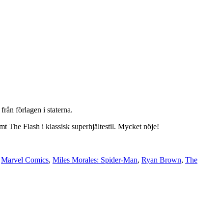
rån förlagen i staterna.
t The Flash i klassisk superhjältestil. Mycket nöje!
,
Marvel Comics
,
Miles Morales: Spider-Man
,
Ryan Brown
,
The