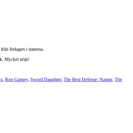
rån förlagen i staterna.
lk. Mycket nöje!
cs
,
Ron Garney
,
Sword Daughter
,
The Best Defense: Namor
,
The