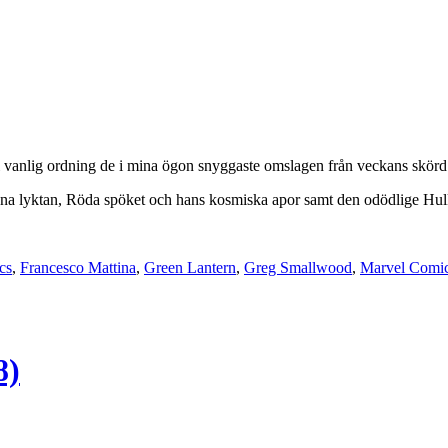
i vanlig ordning de i mina ögon snyggaste omslagen från veckans skörd f
Gröna lyktan, Röda spöket och hans kosmiska apor samt den odödlige Hu
cs
,
Francesco Mattina
,
Green Lantern
,
Greg Smallwood
,
Marvel Comi
8)