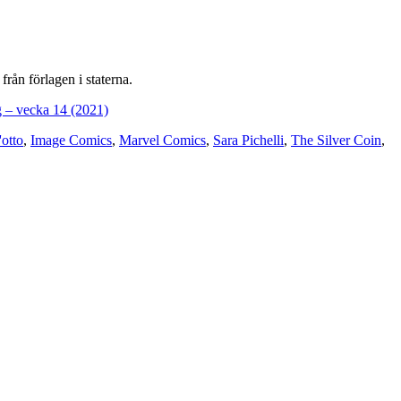
rån förlagen i staterna.
g – vecka 14 (2021)
'otto
,
Image Comics
,
Marvel Comics
,
Sara Pichelli
,
The Silver Coin
,