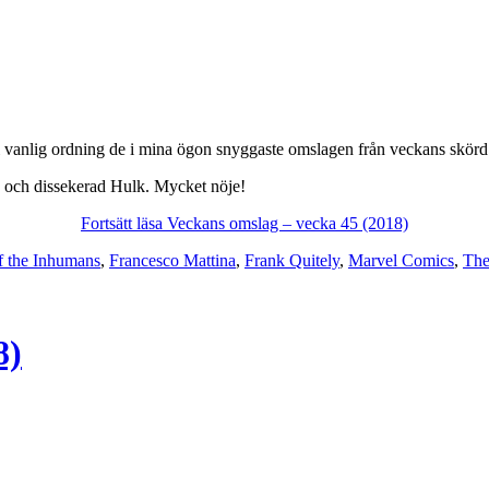
i vanlig ordning de i mina ögon snyggaste omslagen från veckans skörd f
 och dissekerad Hulk. Mycket nöje!
Fortsätt läsa Veckans omslag – vecka 45 (2018)
f the Inhumans
,
Francesco Mattina
,
Frank Quitely
,
Marvel Comics
,
The
8)