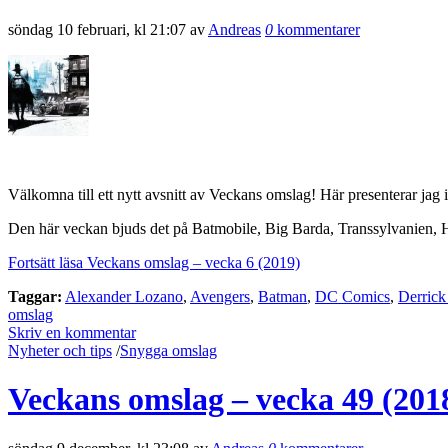
söndag 10 februari, kl 21:07 av
Andreas
0
kommentarer
Välkomna till ett nytt avsnitt av Veckans omslag! Här presenterar jag 
Den här veckan bjuds det på Batmobile, Big Barda, Transsylvanien, H
Fortsätt läsa Veckans omslag – vecka 6 (2019)
Taggar:
Alexander Lozano
,
Avengers
,
Batman
,
DC Comics
,
Derric
omslag
Skriv en kommentar
Nyheter och tips
/
Snygga omslag
Veckans omslag – vecka 49 (201