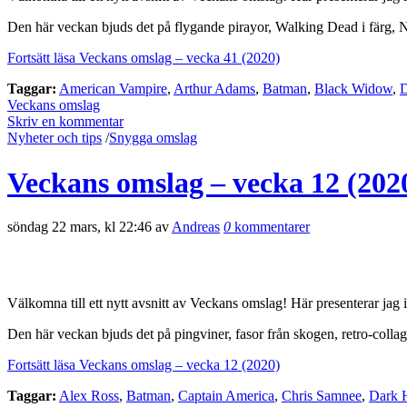
Den här veckan bjuds det på flygande pirayor, Walking Dead i färg
Fortsätt läsa Veckans omslag – vecka 41 (2020)
Taggar:
American Vampire
,
Arthur Adams
,
Batman
,
Black Widow
,
Veckans omslag
Skriv en kommentar
Nyheter och tips
/
Snygga omslag
Veckans omslag – vecka 12 (202
söndag 22 mars, kl 22:46 av
Andreas
0
kommentarer
Välkomna till ett nytt avsnitt av Veckans omslag! Här presenterar jag 
Den här veckan bjuds det på pingviner, fasor från skogen, retro-collag
Fortsätt läsa Veckans omslag – vecka 12 (2020)
Taggar:
Alex Ross
,
Batman
,
Captain America
,
Chris Samnee
,
Dark 