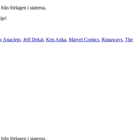
rån förlagen i staterna.
öje!
y Anacleto
,
Jeff Dekal
,
Kris Anka
,
Marvel Comics
,
Runaways
,
The
rån förlagen i staterna.