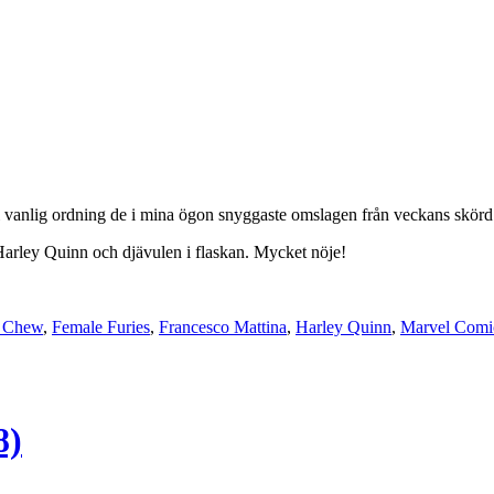
i vanlig ordning de i mina ögon snyggaste omslagen från veckans skörd f
arley Quinn och djävulen i flaskan. Mycket nöje!
k Chew
,
Female Furies
,
Francesco Mattina
,
Harley Quinn
,
Marvel Comi
8)