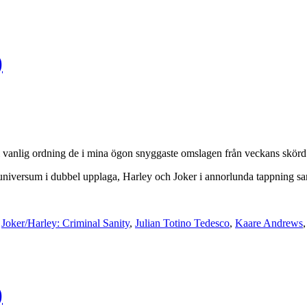
)
i vanlig ordning de i mina ögon snyggaste omslagen från veckans skörd f
universum i dubbel upplaga, Harley och Joker i annorlunda tappning sam
,
Joker/Harley: Criminal Sanity
,
Julian Totino Tedesco
,
Kaare Andrews
)