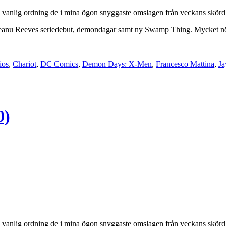
i vanlig ordning de i mina ögon snyggaste omslagen från veckans skörd f
Keanu Reeves seriedebut, demondagar samt ny Swamp Thing. Mycket n
ios
,
Chariot
,
DC Comics
,
Demon Days: X-Men
,
Francesco Mattina
,
Ja
0)
i vanlig ordning de i mina ögon snyggaste omslagen från veckans skörd f