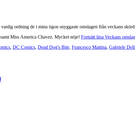
i vanlig ordning de i mina ögon snyggaste omslagen från veckans skörd f
k samt Miss America Chavez. Mycket nöje!
Fortsätt läsa Veckans omsla
omics
,
DC Comics
,
Dead Dog's Bite
,
Francesco Mattina
,
Gabriele Dell
)