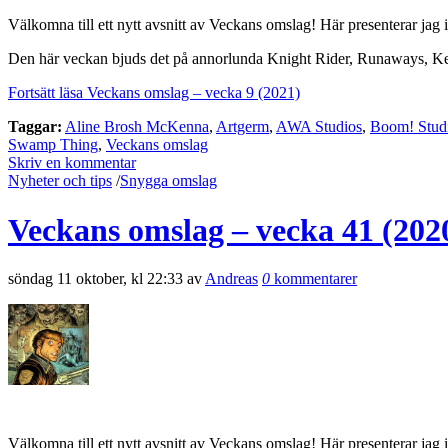
Välkomna till ett nytt avsnitt av Veckans omslag! Här presenterar jag 
Den här veckan bjuds det på annorlunda Knight Rider, Runaways, 
Fortsätt läsa Veckans omslag – vecka 9 (2021)
Taggar:
Aline Brosh McKenna
,
Artgerm
,
AWA Studios
,
Boom! Stud
Swamp Thing
,
Veckans omslag
Skriv en kommentar
Nyheter och tips
/
Snygga omslag
Veckans omslag – vecka 41 (202
söndag 11 oktober, kl 22:33 av
Andreas
0
kommentarer
Välkomna till ett nytt avsnitt av Veckans omslag! Här presenterar jag 