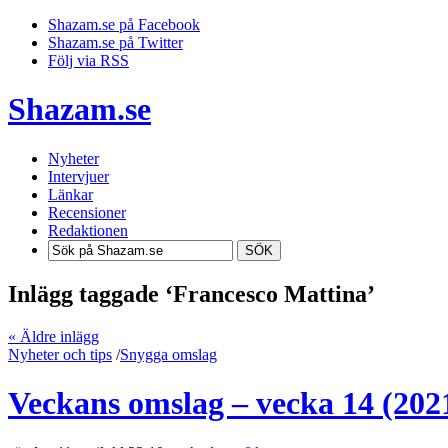
Shazam.se på Facebook
Shazam.se på Twitter
Följ via RSS
Shazam.se
Nyheter
Intervjuer
Länkar
Recensioner
Redaktionen
SÖK
Inlägg taggade ‘Francesco Mattina’
« Äldre inlägg
Nyheter och tips
/
Snygga omslag
Veckans omslag – vecka 14 (202