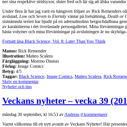
ner sina respektive stridsyxor, sluter fred och lär sig att älska varandra
Under flera år har jag varit en hängiven följare av Rick Remenders ol
avslutad,
Low
och
Seven to Eternity
väntar på fortsättning,
Death or 
sistnämnda serien har bjudit på en adrenalinstinn bergochdalbana geno
av karaktärerna i det överlastade persongalleriet. Mina förväntninga
bästa volymer och mina förväntningar på avslutningen är nu skyhöga.
Fortsätt läsa Black Science, Vol. 8: Later Than You Think
Manus:
Rick Remender
Illustration:
Matteo Scalera
Färgläggning:
Moreno Dinisio
Förlag:
Image Comics
Betyg:
4/5
Taggar:
Black Science
,
Image Comics
,
Matteo Scalera
,
Rick Remen
Skriv en kommentar
Nyheter och tips
Veckans nyheter – vecka 39 (201
måndag 30 september, kl 16:53 av
Andreas
0
kommentarer
Varmt välkomna till ett nytt avsnitt av Veckans Nyheter! Här presen