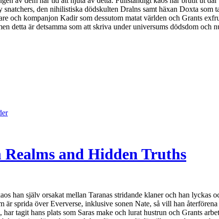
v dem har tid att njuta av detta. Fullständigt kaos har brutit ut där fl
dy snatchers, den nihilistiska dödskulten Dralns samt häxan Doxta som tag
sgivare och kompanjon Kadir som dessutom matat världen och Grants exf
e men detta är detsamma som att skriva under universums dödsdom och nu
der
en Realms and Hidden Truths
s han själv orsakat mellan Taranas stridande klaner och han lyckas också
 som är sprida över Eververse, inklusive sonen Nate, så vill han återfö
s, har tagit hans plats som Saras make och lurat hustrun och Grants arbe