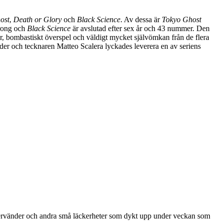
ost
,
Death or Glory
och
Black Science
. Av dessa är
Tokyo Ghost
trong och
Black Science
är avslutad efter sex år och 43 nummer. Den
r, bombastiskt överspel och väldigt mycket självömkan från de flera
der och tecknaren Matteo Scalera lyckades leverera en av seriens
återvänder och andra små läckerheter som dykt upp under veckan som