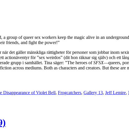
, a group of queer sex workers keep the magic alive in an underground 
eir friends, and fight the power!”
när det gäller mänskliga rättigheter för personer som jobbar inom sexindu
ctionäventyr för ”sex weirdos” (dit hon räknar sig själv) och ett lång
erade grupp i samhället. Tina säger: ”The heroes of
SFSX
—queers, porn
 fiction across mediums. Both as characters and creators. But these are 
e Disappearance of Violet Bell
,
Frogcatchers
,
Gallery 13
,
Jeff Lemire
,
9)