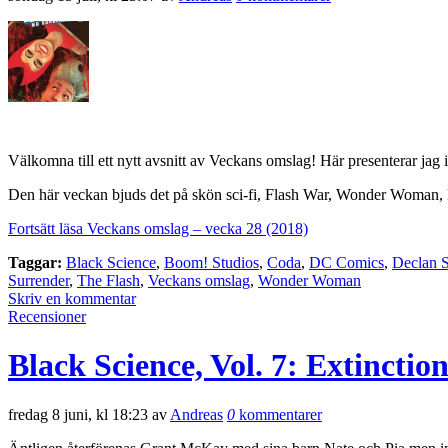
Välkomna till ett nytt avsnitt av Veckans omslag! Här presenterar jag 
Den här veckan bjuds det på skön sci-fi, Flash War, Wonder Woman
Fortsätt läsa Veckans omslag – vecka 28 (2018)
Taggar:
Black Science
,
Boom! Studios
,
Coda
,
DC Comics
,
Declan 
Surrender
,
The Flash
,
Veckans omslag
,
Wonder Woman
Skriv en kommentar
Recensioner
Black Science, Vol. 7: Extinction
fredag 8 juni, kl 18:23 av
Andreas
0
kommentarer