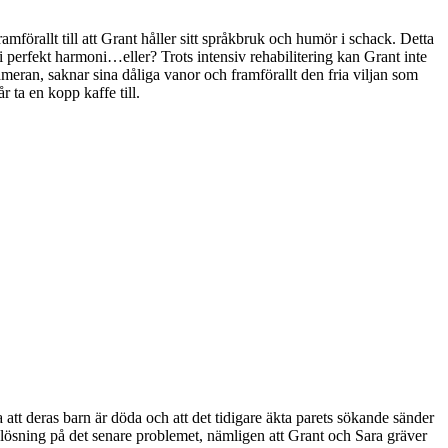
ramförallt till att Grant håller sitt språkbruk och humör i schack. Detta
 i perfekt harmoni…eller? Trots intensiv rehabilitering kan Grant inte
kameran, saknar sina dåliga vanor och framförallt den fria viljan som
 ta en kopp kaffe till.
la att deras barn är döda och att det tidigare äkta parets sökande sänder
 lösning på det senare problemet, nämligen att Grant och Sara gräver