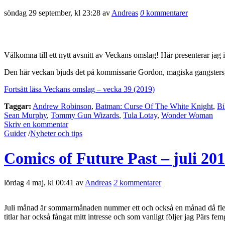
söndag 29 september, kl 23:28 av
Andreas
0
kommentarer
Välkomna till ett nytt avsnitt av Veckans omslag! Här presenterar jag 
Den här veckan bjuds det på kommissarie Gordon, magiska gangsters,
Fortsätt läsa Veckans omslag – vecka 39 (2019)
Taggar:
Andrew Robinson
,
Batman: Curse Of The White Knight
,
Bi
Sean Murphy
,
Tommy Gun Wizards
,
Tula Lotay
,
Wonder Woman
Skriv en kommentar
Guider
/
Nyheter och tips
Comics of Future Past – juli 20
lördag 4 maj, kl 00:41 av
Andreas
2
kommentarer
Juli månad är sommarmånaden nummer ett och också en månad då flera av
titlar har också fångat mitt intresse och som vanligt följer jag Pärs fem