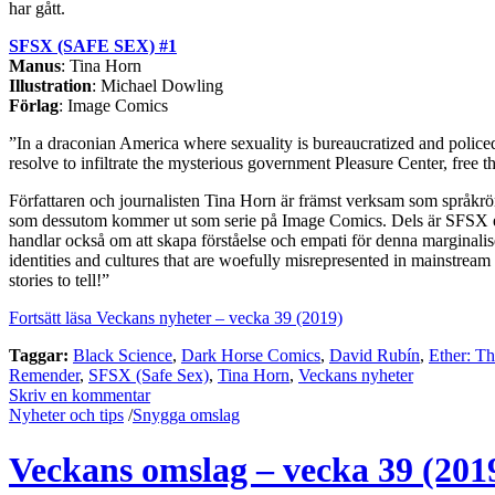
har gått.
SFSX (SAFE SEX) #1
Manus
: Tina Horn
Illustration
: Michael Dowling
Förlag
: Image Comics
”In a draconian America where sexuality is bureaucratized and policed
resolve to infiltrate the mysterious government Pleasure Center, free th
Författaren och journalisten Tina Horn är främst verksam som språkrör 
som dessutom kommer ut som serie på Image Comics. Dels är SFSX ett a
handlar också om att skapa förståelse och empati för denna marginalis
identities and cultures that are woefully misrepresented in mainstream
stories to tell!”
Fortsätt läsa Veckans nyheter – vecka 39 (2019)
Taggar:
Black Science
,
Dark Horse Comics
,
David Rubín
,
Ether: Th
Remender
,
SFSX (Safe Sex)
,
Tina Horn
,
Veckans nyheter
Skriv en kommentar
Nyheter och tips
/
Snygga omslag
Veckans omslag – vecka 39 (201