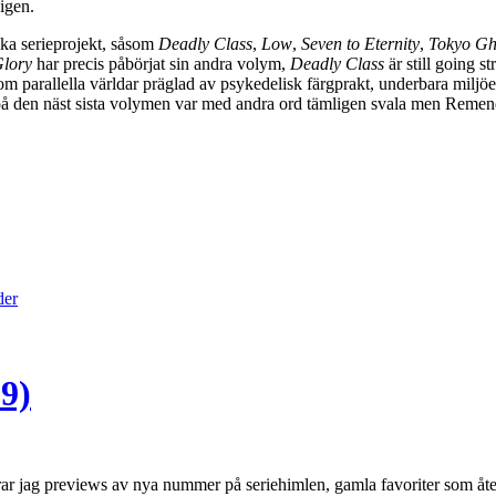
 igen.
ika serieprojekt, såsom
Deadly Class
,
Low
,
Seven to Eternity
,
Tokyo Gh
Glory
har precis påbörjat sin andra volym,
Deadly Class
är still going s
m parallella världar präglad av psykedelisk färgprakt, underbara miljöe
r på den näst sista volymen var med andra ord tämligen svala men Remen
der
9)
terar jag previews av nya nummer på seriehimlen, gamla favoriter som 