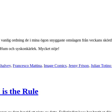
i vanlig ordning de i mina ögon snyggaste omslagen från veckans skörd f
, Hum och syskonkärlek. Mycket nöje!
Shalvey
,
Francesco Mattina
,
Image Comics
,
Jenny Frison
,
Julian Totin
 is the Rule