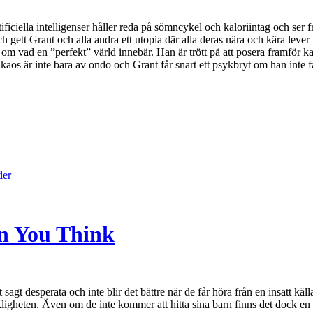
ificiella intelligenser håller reda på sömncykel och kaloriintag och ser f
ch gett Grant och alla andra ett utopia där alla deras nära och kära lever
ng om vad en ”perfekt” värld innebär. Han är trött på att posera framför 
aos är inte bara av ondo och Grant får snart ett psykbryt om han inte får
der
an You Think
 sagt desperata och inte blir det bättre när de får höra från en insatt käl
ligheten. Även om de inte kommer att hitta sina barn finns det dock en