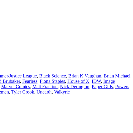
mer/Justice League
,
Black Science
,
Brian K Vaughan
,
Brian Michael
d Brubaker
,
Fearless
,
Fiona Staples
,
House of X
,
IDW
,
Image
,
Marvel Comics
,
Matt Fraction
,
Nick Derington
,
Paper Girls
,
Powers
lemen
,
Tyler Crook
,
Unearth
,
Valkyrie