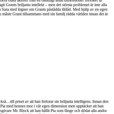
era olika aktörer från ett oändligt antal dimensioner försöker ta
it Grants briljanta intellekt – men det största problemet är inte alla
ru Sara med lögner om Grants påstådda illdåd. Med hjälp av en egen
 måste Grant tillsammans med sin familj rädda världen innan det är
…till priset av att han förlorar sin briljanta intelligens. Innan den
rena Pia med hennes mor i vår egen dimension men upptäcker att han
tsgivare Mr. Block att han hållit Pia som fånge och dödat alla andra