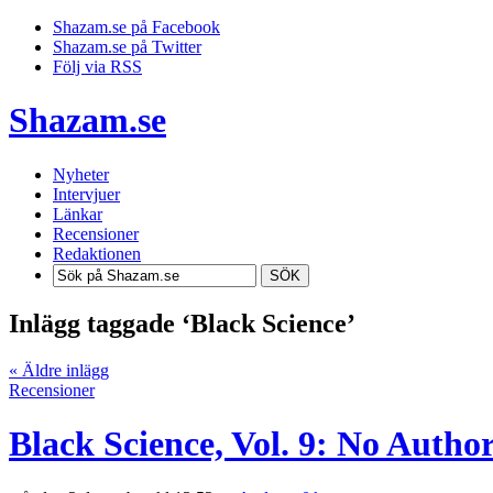
Shazam.se på Facebook
Shazam.se på Twitter
Följ via RSS
Shazam.se
Nyheter
Intervjuer
Länkar
Recensioner
Redaktionen
SÖK
Inlägg taggade ‘Black Science’
« Äldre inlägg
Recensioner
Black Science, Vol. 9: No Author