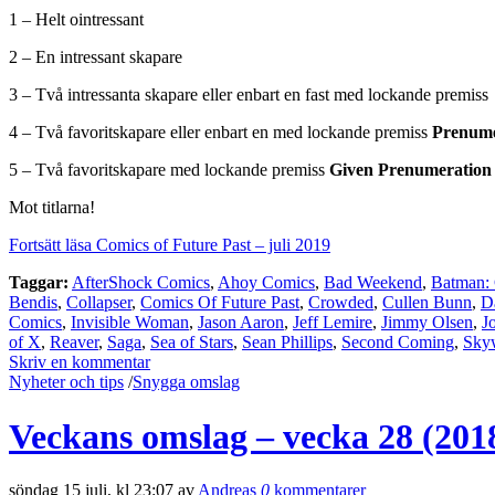
1 – Helt ointressant
2 – En intressant skapare
3 – Två intressanta skapare eller enbart en fast med lockande premiss
4 – Två favoritskapare eller enbart en med lockande premiss
Prenume
5 – Två favoritskapare med lockande premiss
Given Prenumeration
Mot titlarna!
Fortsätt läsa Comics of Future Past – juli 2019
Taggar:
AfterShock Comics
,
Ahoy Comics
,
Bad Weekend
,
Batman: 
Bendis
,
Collapser
,
Comics Of Future Past
,
Crowded
,
Cullen Bunn
,
D
Comics
,
Invisible Woman
,
Jason Aaron
,
Jeff Lemire
,
Jimmy Olsen
,
J
of X
,
Reaver
,
Saga
,
Sea of Stars
,
Sean Phillips
,
Second Coming
,
Sky
Skriv en kommentar
Nyheter och tips
/
Snygga omslag
Veckans omslag – vecka 28 (201
söndag 15 juli, kl 23:07 av
Andreas
0
kommentarer