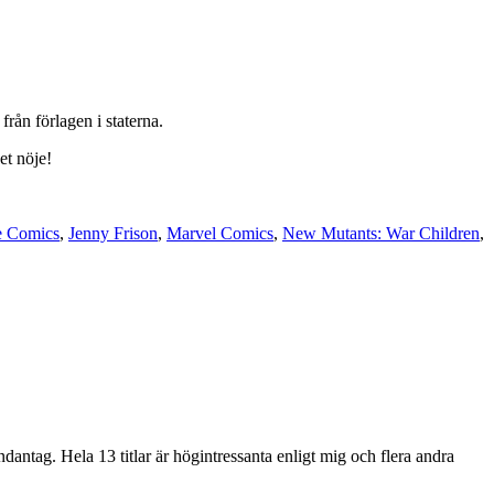
rån förlagen i staterna.
et nöje!
e Comics
,
Jenny Frison
,
Marvel Comics
,
New Mutants: War Children
,
ntag. Hela 13 titlar är högintressanta enligt mig och flera andra