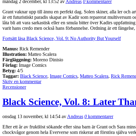
måndag 2 december, kl 13:52 av
Andreas
0
kommentarer
Grant vaknar upp till ännu en perfekt dag. Solen skiner, alla ler och art
är ett futuristiskt paradis skapat av Kadir som reparerat multiversum o
låta bli att vara sarkastisk eller en smula bitter över Kadirs uppfattni
varit hans credo men också hans förbannelse. Ordning är ett fängelse, k
Fortsätt läsa Black Science, Vol. 9: No Authority But Yourself
Manus:
Rick Remender
Illustration:
Matteo Scalera
Färgläggning:
Moreno Dinisio
Förlag:
Image Comics
Betyg:
4/5
Taggar:
Black Science
,
Image Comics
,
Matteo Scalera
,
Rick Remen
Skriv en kommentar
Recensioner
Black Science, Vol. 8: Later Th
onsdag 13 november, kl 14:54 av
Andreas
0
kommentarer
Efter ett år av fruktlöst sökande efter sina barn är Grant och Sara minst
chockvågor genom hela Eververse som riskerar att förstöra själva verk