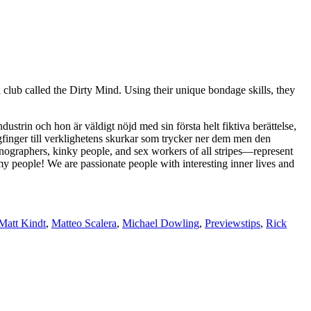
club called the Dirty Mind. Using their unique bondage skills, they
strin och hon är väldigt nöjd med sin första helt fiktiva berättelse,
finger till verklighetens skurkar som trycker ner dem men den
ographers, kinky people, and sex workers of all stripes—represent
my people! We are passionate people with interesting inner lives and
Matt Kindt
,
Matteo Scalera
,
Michael Dowling
,
Previewstips
,
Rick