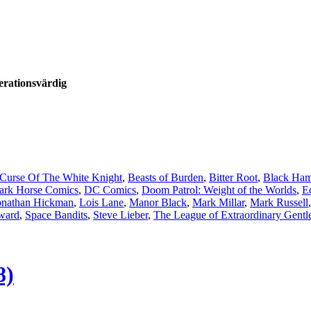
rationsvärdig
Curse Of The White Knight
,
Beasts of Burden
,
Bitter Root
,
Black Ham
ark Horse Comics
,
DC Comics
,
Doom Patrol: Weight of the Worlds
,
E
onathan Hickman
,
Lois Lane
,
Manor Black
,
Mark Millar
,
Mark Russell
ward
,
Space Bandits
,
Steve Lieber
,
The League of Extraordinary Gent
8)