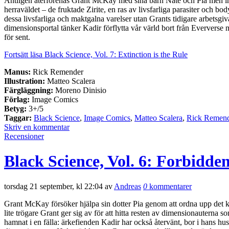
Äntligen återförenas Grant McKay med sina barn Nate och Pia men ingen a
herraväldet – de fruktade Zirite, en ras av livsfarliga parasiter och bo
dessa livsfarliga och maktgalna varelser utan Grants tidigare arbet
dimensionsportal tänker Kadir förflytta vår värld bort från Eververs
för sent.
Fortsätt läsa Black Science, Vol. 7: Extinction is the Rule
Manus:
Rick Remender
Illustration:
Matteo Scalera
Färgläggning:
Moreno Dinisio
Förlag:
Image Comics
Betyg:
3+/5
Taggar:
Black Science
,
Image Comics
,
Matteo Scalera
,
Rick Remen
Skriv en kommentar
Recensioner
Black Science, Vol. 6: Forbidd
torsdag 21 september, kl 22:04 av
Andreas
0
kommentarer
Grant McKay försöker hjälpa sin dotter Pia genom att ordna upp det kao
lite trögare Grant ger sig av för att hitta resten av dimensionauterna
hamnat i en fälla: ärkefienden Kadir har också återvänt, bor i hans hu