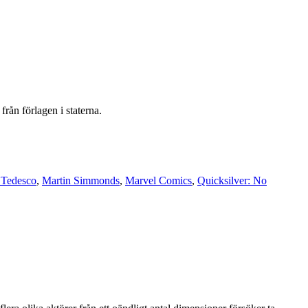
rån förlagen i staterna.
o Tedesco
,
Martin Simmonds
,
Marvel Comics
,
Quicksilver: No