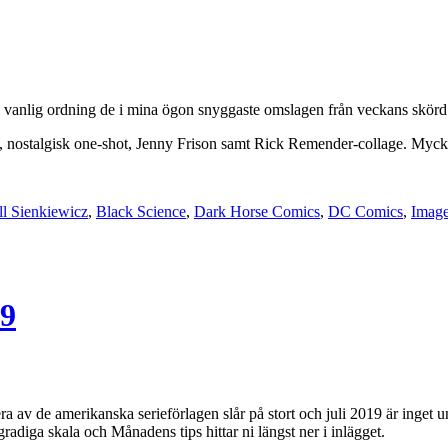
i vanlig ordning de i mina ögon snyggaste omslagen från veckans skörd f
 nostalgisk one-shot, Jenny Frison samt Rick Remender-collage. Myck
ll Sienkiewicz
,
Black Science
,
Dark Horse Comics
,
DC Comics
,
Imag
19
 de amerikanska serieförlagen slår på stort och juli 2019 är inget unda
gradiga skala och Månadens tips hittar ni längst ner i inlägget.