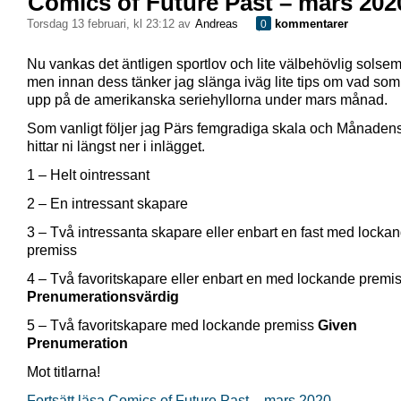
Comics of Future Past – mars 202
torsdag 13 februari, kl 23:12 av
Andreas
kommentarer
0
Nu vankas det äntligen sportlov och lite välbehövlig solse
men innan dess tänker jag slänga iväg lite tips om vad som
upp på de amerikanska seriehyllorna under mars månad.
Som vanligt följer jag Pärs femgradiga skala och Månadens
hittar ni längst ner i inlägget.
1 – Helt ointressant
2 – En intressant skapare
3 – Två intressanta skapare eller enbart en fast med locka
premiss
4 – Två favoritskapare eller enbart en med lockande premi
Prenumerationsvärdig
5 – Två favoritskapare med lockande premiss
Given
Prenumeration
Mot titlarna!
Fortsätt läsa Comics of Future Past – mars 2020