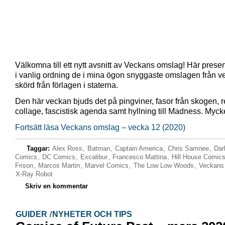
Välkomna till ett nytt avsnitt av Veckans omslag! Här presen
i vanlig ordning de i mina ögon snyggaste omslagen från 
skörd från förlagen i staterna.
Den här veckan bjuds det på pingviner, fasor från skogen, r
collage, fascistisk agenda samt hyllning till Madness. Myck
Fortsätt läsa Veckans omslag – vecka 12 (2020)
Taggar:
Alex Ross
,
Batman
,
Captain America
,
Chris Samnee
,
Dar
Comics
,
DC Comics
,
Excalibur
,
Francesco Mattina
,
Hill House Comic
Frison
,
Marcos Martin
,
Marvel Comics
,
The Low Low Woods
,
Veckans
X-Ray Robot
Skriv en kommentar
GUIDER
/
NYHETER OCH TIPS