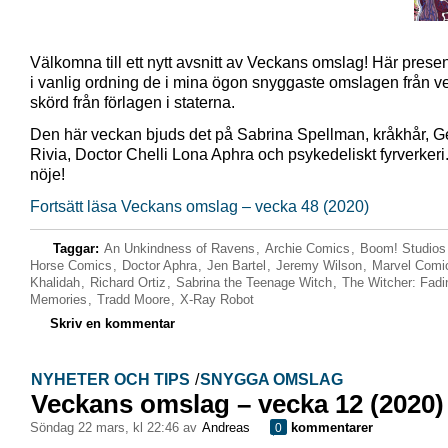
Välkomna till ett nytt avsnitt av Veckans omslag! Här presen
i vanlig ordning de i mina ögon snyggaste omslagen från 
skörd från förlagen i staterna.
Den här veckan bjuds det på Sabrina Spellman, kråkhår, Ge
Rivia, Doctor Chelli Lona Aphra och psykedeliskt fyrverkeri
nöje!
Fortsätt läsa Veckans omslag – vecka 48 (2020)
Taggar:
An Unkindness of Ravens
,
Archie Comics
,
Boom! Studios
Horse Comics
,
Doctor Aphra
,
Jen Bartel
,
Jeremy Wilson
,
Marvel Comi
Khalidah
,
Richard Ortiz
,
Sabrina the Teenage Witch
,
The Witcher: Fadi
Memories
,
Tradd Moore
,
X-Ray Robot
Skriv en kommentar
NYHETER OCH TIPS
/
SNYGGA OMSLAG
Veckans omslag – vecka 12 (2020)
söndag 22 mars, kl 22:46 av
Andreas
kommentarer
0