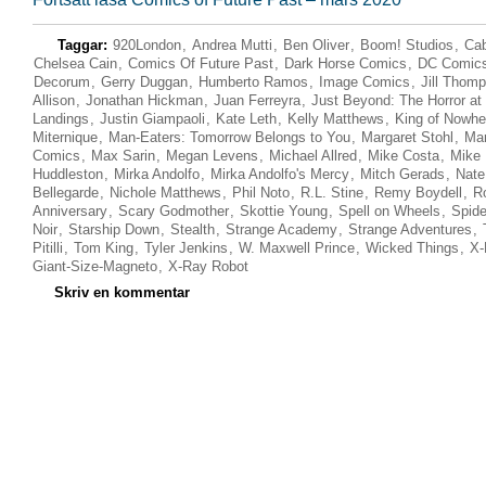
Taggar:
920London
,
Andrea Mutti
,
Ben Oliver
,
Boom! Studios
,
Cab
Chelsea Cain
,
Comics Of Future Past
,
Dark Horse Comics
,
DC Comic
Decorum
,
Gerry Duggan
,
Humberto Ramos
,
Image Comics
,
Jill Thom
Allison
,
Jonathan Hickman
,
Juan Ferreyra
,
Just Beyond: The Horror at
Landings
,
Justin Giampaoli
,
Kate Leth
,
Kelly Matthews
,
King of Nowhe
Miternique
,
Man-Eaters: Tomorrow Belongs to You
,
Margaret Stohl
,
Mar
Comics
,
Max Sarin
,
Megan Levens
,
Michael Allred
,
Mike Costa
,
Mike
Huddleston
,
Mirka Andolfo
,
Mirka Andolfo's Mercy
,
Mitch Gerads
,
Nate
Bellegarde
,
Nichole Matthews
,
Phil Noto
,
R.L. Stine
,
Remy Boydell
,
R
Anniversary
,
Scary Godmother
,
Skottie Young
,
Spell on Wheels
,
Spid
Noir
,
Starship Down
,
Stealth
,
Strange Academy
,
Strange Adventures
,
Pitilli
,
Tom King
,
Tyler Jenkins
,
W. Maxwell Prince
,
Wicked Things
,
X-
Giant-Size-Magneto
,
X-Ray Robot
Skriv en kommentar