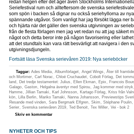
redan helgen efter det äger även Stockholms Internationell
Seriefestival rum och allteftersom de svenska seriefestivale
som spön i backen så dignar nu också seriehyllorna av nya
spännande utgåvor. Som vanligt har jag försökt lägga ner b
och hjärta när det gäller den svenska utgivningen av serie
från de flesta förlagen men jag vet redan nu att jag säkert m
något och detta beror inte på någon favorisering eller lathe
att det stundtals kan vara rätt besvärligt att navigera i den 
utgivningsdjungeln.
Fortsätt läsa Svenska serievåren 2019: Nya serieböcker
Taggar:
Ades Media
,
Albumförlaget
,
Angel Wings
,
Åter till framtid
och Mortimer
,
Carl Norac
,
Chloé Cruchaudet
,
Cobolt Förlag
,
Det tomma
land
,
Det tredje testamentet: Julius
,
Ellen Ekman
,
Epix
,
Francois Bou
Galago
,
Gaston
,
Helgalna äventyr med Spirou
,
Jag kommer med stryk
Hamme
,
Jillian Tamaki
,
Karl Johnsson
,
Kartago Förlag
,
Kriss från Valn
kön
,
Lilla Berlin
,
Mariko Tamaki
,
Nanna Johansson
,
Previewstips Sver
Resande med vinden
,
Sara Bergmark Elfgren
,
Skim
,
Stéphane Poulin
Serier
,
Svenska serievåren 2019
,
Ted Benoit
,
Tex Willer
,
Vei - bok 2
Skriv en kommentar
NYHETER OCH TIPS