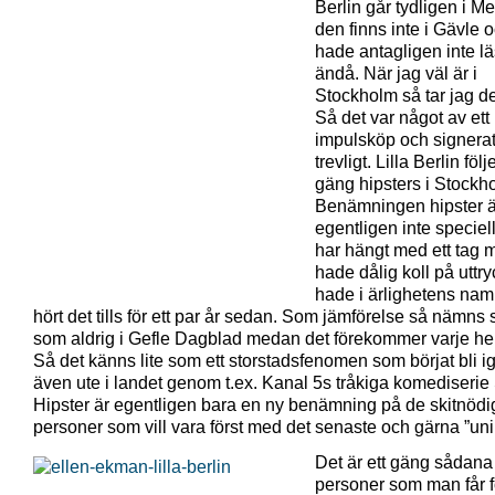
Berlin går tydligen i M
den finns inte i Gävle 
hade antagligen inte lä
ändå. När jag väl är i
Stockholm så tar jag de
Så det var något av ett
impulsköp och signerat 
trevligt. Lilla Berlin följe
gäng hipsters i Stockh
Benämningen hipster ä
egentligen inte speciell
har hängt med ett tag 
hade dålig koll på uttr
hade i ärlighetens na
hört det tills för ett par år sedan. Som jämförelse så nämns 
som aldrig i Gefle Dagblad medan det förekommer varje he
Så det känns lite som ett storstadsfenomen som börjat bli i
även ute i landet genom t.ex. Kanal 5s tråkiga komediserie
Hipster är egentligen bara en ny benämning på de skitnödi
personer som vill vara först med det senaste och gärna ”uni
Det är ett gäng sådana
personer som man får fö