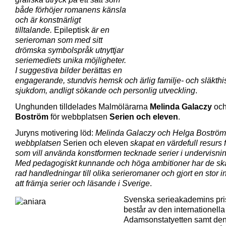
både förhöjer romanens känsla
och är konstnärligt
tilltalande.
Epileptisk
är en
serieroman som med sitt
drömska symbolspråk utnyttjar
seriemediets unika möjligheter.
I suggestiva bilder berättas en
engagerande, stundvis hemsk och ärlig familje- och släkthi
sjukdom, andligt sökande och personlig utveckling
.
Unghunden tilldelades Malmölärarna
Melinda Galaczy
oc
Boström
för webbplatsen
Serien och eleven
.
Juryns motivering löd:
Melinda Galaczy och Helga Boström
webbplatsen
Serien och eleven
skapat en värdefull resurs f
som vill använda konstformen tecknade serier i undervisni
Med pedagogiskt kunnande och höga ambitioner har de sk
rad handledningar till olika serieromaner och gjort en stor in
att främja serier och läsande i Sverige
.
Svenska serieakademins pri
består av den internationella
Adamsonstatyetten samt de