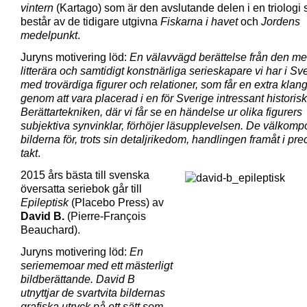
vintern
(Kartago) som är den avslutande delen i en triologi
består av de tidigare utgivna
Fiskarna i havet
och
Jordens
medelpunkt
.
Juryns motivering löd:
En välavvägd berättelse från den me
litterära och samtidigt konstnärliga serieskapare vi har i Sver
med trovärdiga figurer och relationer, som får en extra klan
genom att vara placerad i en för Sverige intressant historisk
Berättartekniken, där vi får se en händelse ur olika figurers
subjektiva synvinklar, förhöjer läsupplevelsen. De välkom
bilderna för, trots sin detaljrikedom, handlingen framåt i prec
takt
.
2015 års bästa till svenska
översatta seriebok går till
Epileptisk
(Placebo Press) av
David B.
(Pierre-François
Beauchard).
Juryns motivering löd:
En
seriememoar med ett mästerligt
bildberättande. David B
utnyttjar de svartvita bildernas
grafiska utryck på ett sätt som