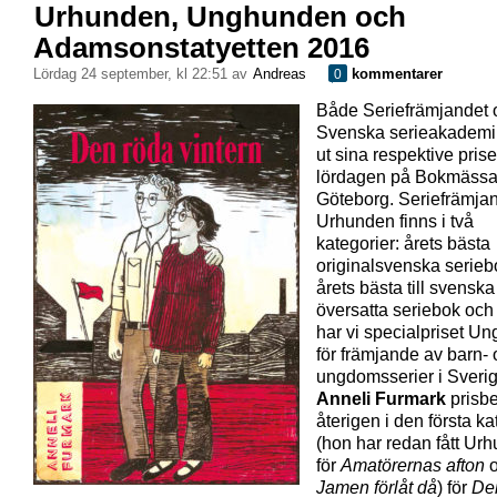
Urhunden, Unghunden och
Adamsonstatyetten 2016
lördag 24 september, kl 22:51 av
Andreas
kommentarer
0
Både Seriefrämjandet 
Svenska serieakademi
ut sina respektive pris
lördagen på Bokmässa
Göteborg. Seriefrämjan
Urhunden finns i två
kategorier: årets bästa
originalsvenska serieb
årets bästa till svenska
översatta seriebok oc
har vi specialpriset U
för främjande av barn-
ungdomsserier i Sverig
Anneli Furmark
prisb
återigen i den första ka
(hon har redan fått Ur
för
Amatörernas afton
Jamen förlåt då
) för
De