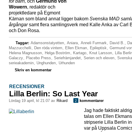
för barn,
och
Germund von
Wowern
, redaktör och
projektledare på Egmont
Kärnan som bland annat ligger bakom
Svenska MAD saml
årgångar
samt flera samlingsverk med Kalle Anka av Carl 
och Don Rosa.
Taggar:
Adamsonstatyetten
,
Aniara
,
Anneli Furmark
,
David B.
,
Da
Mazzucchelli
,
Den röda vintern
,
Ellen Ekman
,
Epileptisk
,
Germund vo
Helena Magnusson
,
Helga Boström
,
Kartago
,
Knut Larsson
,
Lilla Berli
Galaczy
,
Placebo Press
,
Seriefrämjandet
,
Serien och eleven
,
Svensk
serieakademin
,
Unghunden
,
Urhunden
Skriv en kommentar
RECENSIONER
Lilla Berlin: So Last Year
lördag 19 april, kl 21:07 av
Rikard
kommentarer
2
Jag hade faktiskt aldrig
talas om Ellen Ekmans
stripserie Lilla Berlin i
var på Uppsala Comics.