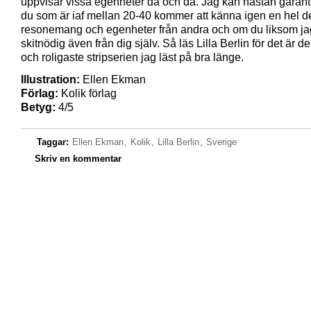
uppvisar vissa egenheter då och då. Jag kan nästan garante
du som är iaf mellan 20-40 kommer att känna igen en hel d
resonemang och egenheter från andra och om du liksom jag 
skitnödig även från dig själv. Så läs Lilla Berlin för det är d
och roligaste stripserien jag läst på bra länge.
Illustration:
Ellen Ekman
Förlag:
Kolik förlag
Betyg:
4/5
Taggar:
Ellen Ekman
,
Kolik
,
Lilla Berlin
,
Sverige
Skriv en kommentar