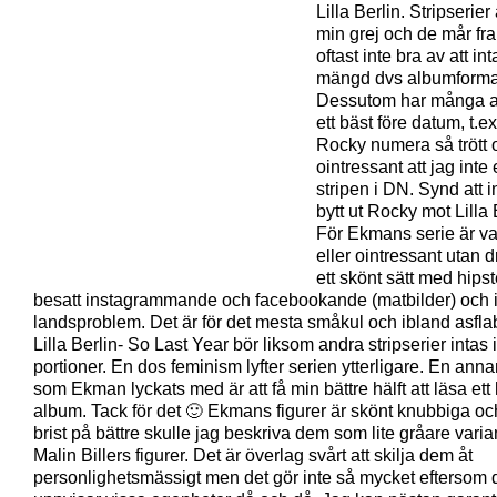
Lilla Berlin. Stripserier 
min grej och de mår fra
oftast inte bra av att int
mängd dvs albumforma
Dessutom har många 
ett bäst före datum, t.ex
Rocky numera så trött 
ointressant att jag inte
stripen i DN. Synd att 
bytt ut Rocky mot Lilla 
För Ekmans serie är var
eller ointressant utan d
ett skönt sätt med hipst
besatt instagrammande och facebookande (matbilder) och i
landsproblem. Det är för det mesta småkul och ibland asfla
Lilla Berlin- So Last Year bör liksom andra stripserier intas 
portioner. En dos feminism lyfter serien ytterligare. En anna
som Ekman lyckats med är att få min bättre hälft att läsa ett 
album. Tack för det 🙂 Ekmans figurer är skönt knubbiga och 
brist på bättre skulle jag beskriva dem som lite gråare varia
Malin Billers figurer. Det är överlag svårt att skilja dem åt
personlighetsmässigt men det gör inte så mycket eftersom d