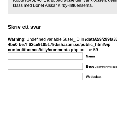
Köpte RASL vol 1 igår. Jag tyckte den var klockren, definit
klass med Bone! Älskar Kirby-influenserna.
Skriv ett svar
Warning
: Undefined variable $user_ID in
/data/2/9/299fa3
4be0-be7f-62ce9105179d/shazam.se/public_html/wp-
content/themes/billy/comments.php
on line
59
Namn
E-post
(kommer inte pub
Webbplats