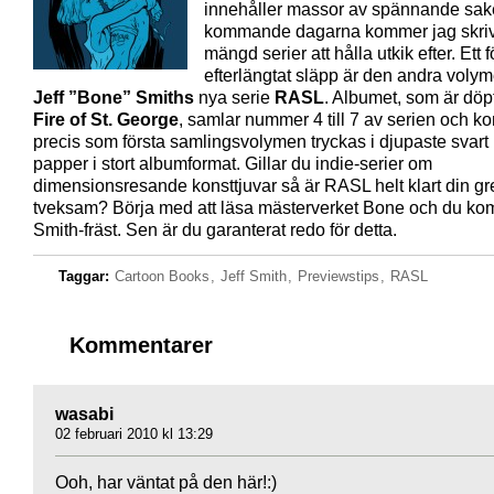
innehåller massor av spännande sak
kommande dagarna kommer jag skri
mängd serier att hålla utkik efter. Ett 
efterlängtat släpp är den andra voly
Jeff ”Bone” Smiths
nya serie
RASL
. Albumet, som är döpt
Fire of St. George
, samlar nummer 4 till 7 av serien och 
precis som första samlingsvolymen tryckas i djupaste svart
papper i stort albumformat. Gillar du indie-serier om
dimensionsresande konsttjuvar så är RASL helt klart din gre
tveksam? Börja med att läsa mästerverket Bone och du ko
Smith-fräst. Sen är du garanterat redo för detta.
Taggar:
Cartoon Books
,
Jeff Smith
,
Previewstips
,
RASL
Kommentarer
wasabi
02 februari 2010 kl 13:29
Ooh, har väntat på den här!:)