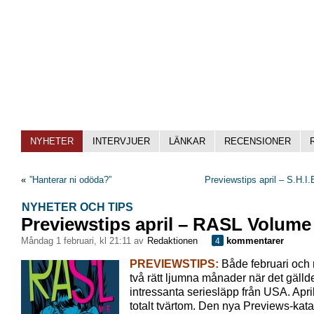
NYHETER
INTERVJUER
LÄNKAR
RECENSIONER
«
”Hanterar ni odöda?”
Previewstips april – S.H.I.
NYHETER OCH TIPS
Previewstips april – RASL Volume
måndag 1 februari, kl 21:11 av
Redaktionen
kommentarer
4
PREVIEWSTIPS:
Både februari och
två rätt ljumna månader när det gälld
intressanta seriesläpp från USA. Apri
totalt tvärtom. Den nya Previews-kat