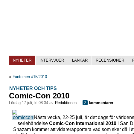
NYHETER
INTERVJUER
LÄNKAR
RECENSIONER
«
Fantomen #15/2010
NYHETER OCH TIPS
Comic-Con 2010
lördag 17 juli, kl 08:34 av
Redaktionen
kommentarer
2
Nästa vecka, 22-25 juli, är det dags för världens
seriehändelse
Comic-Con International 2010
i San D
Shazam kommer att vidarerapportera vad som sker då i sto