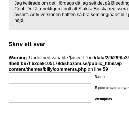
Jag twittrade om det i lördags då jag sett det på Bleedin
Cool. Det är onekligen coolt att Stakka Bo ska regissera 
avsnitt. Är tv-versionen hälften så bra som originalet blir 
nöjd.
Skriv ett svar
Warning
: Undefined variable $user_ID in
/data/2/9/299fa3
4be0-be7f-62ce9105179d/shazam.se/public_html/wp-
content/themes/billy/comments.php
on line
59
Namn
E-post
(kommer inte pub
Webbplats