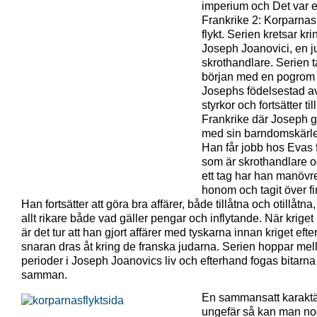
imperium och Det var e
Frankrike 2: Korparnas
flykt. Serien kretsar kri
Joseph Joanovici, en j
skrothandlare. Serien t
början med en pogrom 
Josephs födelsestad a
styrkor och fortsätter till
Frankrike där Joseph gi
med sin barndomskärl
Han får jobb hos Evas 
som är skrothandlare o
ett tag har han manövre
honom och tagit över f
Han fortsätter att göra bra affärer, både tillåtna och otillåtna,
allt rikare både vad gäller pengar och inflytande. När krig
är det tur att han gjort affärer med tyskarna innan kriget eft
snaran dras åt kring de franska judarna. Serien hoppar mel
perioder i Joseph Joanovics liv och efterhand fogas bitarna
samman.
En sammansatt karaktä
ungefär så kan man n