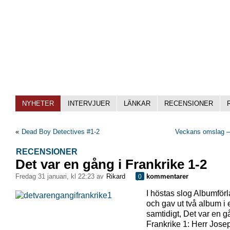
NYHETER
INTERVJUER
LÄNKAR
RECENSIONER
«
Dead Boy Detectives #1-2
Veckans omslag –
RECENSIONER
Det var en gång i Frankrike 1-2
fredag 31 januari, kl 22:23 av
Rikard
kommentarer
0
I höstas slog Albumförla
och gav ut två album i 
samtidigt, Det var en g
Frankrike 1: Herr Jose