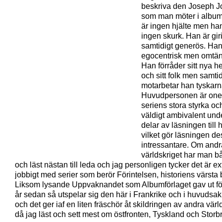
beskriva den Joseph J
som man möter i albu
är ingen hjälte men ha
ingen skurk. Han är gi
samtidigt generös. Ha
egocentrisk men omtä
Han förråder sitt nya 
och sitt folk men samtid
motarbetar han tyskarn
Huvudpersonen är one
seriens stora styrka oc
väldigt ambivalent und
delar av läsningen till
vilket gör läsningen de
intressantare. Om andr
världskriget har man b
och läst nästan till leda och jag personligen tycker det är ex
jobbigt med serier som berör Förintelsen, historiens värsta b
Liksom lysande Uppvaknandet som Albumförlaget gav ut för
år sedan så utspelar sig den här i Frankrike och i huvudsak 
och det ger iaf en liten fräschör åt skildringen av andra värl
då jag läst och sett mest om östfronten, Tyskland och Storbr