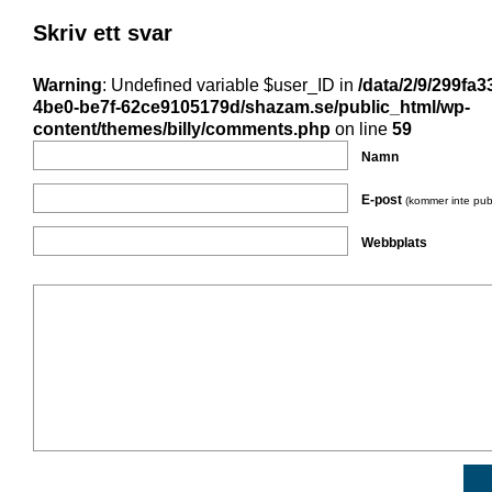
Skriv ett svar
Warning
: Undefined variable $user_ID in
/data/2/9/299fa3
4be0-be7f-62ce9105179d/shazam.se/public_html/wp-
content/themes/billy/comments.php
on line
59
Namn
E-post
(kommer inte pub
Webbplats