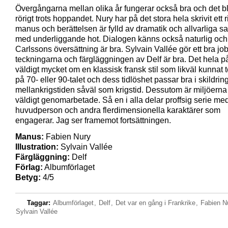
Övergångarna mellan olika år fungerar också bra och det bli
rörigt trots hoppandet. Nury har på det stora hela skrivit ett r
manus och berättelsen är fylld av dramatik och allvarliga s
med underliggande hot. Dialogen känns också naturlig och
Carlssons översättning är bra. Sylvain Vallée gör ett bra j
teckningarna och färgläggningen av Delf är bra. Det hela 
väldigt mycket om en klassisk fransk stil som likväl kunnat
på 70- eller 90-talet och dess tidlöshet passar bra i skildri
mellankrigstiden såväl som krigstid. Dessutom är miljöerna
väldigt genomarbetade. Så en i alla delar proffsig serie me
huvudperson och andra flerdimensionella karaktärer som
engagerar. Jag ser framemot fortsättningen.
Manus:
Fabien Nury
Illustration:
Sylvain Vallée
Färgläggning:
Delf
Förlag:
Albumförlaget
Betyg:
4/5
Taggar:
Albumförlaget
,
Delf
,
Det var en gång i Frankrike
,
Fabien N
Sylvain Vallée