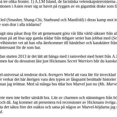
 tre olika fronter. 1) A.I.M Island, de facistiska vetenskapsterroisterna
nen i Asien reser sig ur havet på ryggen av en gigantisk drake som får 
s led (Smasher, Shang-Chi, Starbrand och Manifold) i deras kamp mot in
 som drar i alla trådarna?
t sina påsar ihop för att gemensamt göra vår lilla värld säkrare från 
n på att lösa upp gamla trådar från tidigare serier han jobbat med (
Se
storier vet att han ofta återkommer till händelser och karaktärer från al
ntressant för de som har.
an starten 2013 är det lätt att hänga med i ramverket med hotet från 
 men har du dessutom läst just Hickmans
Secret Warriors
blir du kanske
el-universat så tenderar dock
Avengers World
att vara lite för invecklad
 verkar det här återigen vara den typen av långsamt berättade historier
nnan jag tröttnar. Med så många bra titlar hos Marvel just nu (
Ms. Marve
erie men inte heller särskilt bra. Lite av charmen och stämningen från
 då och då. Jag kommer att presentera två recensioner av Hickmans övrig
ta det säkra före det osäkra och satsa på någon av Marvel-höjdarna jag n
d
.