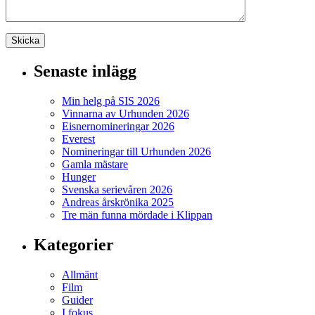
Senaste inlägg
Min helg på SIS 2026
Vinnarna av Urhunden 2026
Eisnernomineringar 2026
Everest
Nomineringar till Urhunden 2026
Gamla mästare
Hunger
Svenska serievåren 2026
Andreas årskrönika 2025
Tre män funna mördade i Klippan
Kategorier
Allmänt
Film
Guider
I fokus