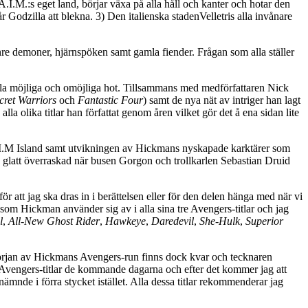
 A.I.M.:s eget land, börjar växa på alla håll och kanter och hotar den
Godzilla att blekna. 3) Den italienska stadenVelletris alla invånare
re demoner, hjärnspöken samt gamla fiender. Frågan som alla ställer
alla möjliga och omöjliga hot. Tillsammans med medförfattaren Nick
cret Warriors
och
Fantastic Four
) samt de nya nät av intriger han lagt
la olika titlar han författat genom åren vilket gör det å ena sidan lite
A.I.M Island samt utvikningen av Hickmans nyskapade karktärer som
 glatt överraskad när busen Gorgon och trollkarlen Sebastian Druid
 för att jag ska dras in i berättelsen eller för den delen hänga med när vi
 som Hickman använder sig av i alla sina tre Avengers-titlar och jag
l
,
All-New Ghost Rider
,
Hawkeye
,
Daredevil
,
She-Hulk
,
Superior
 början av Hickmans Avengers-run finns dock kvar och tecknaren
a Avengers-titlar de kommande dagarna och efter det kommer jag att
ämnde i förra stycket istället. Alla dessa titlar rekommenderar jag