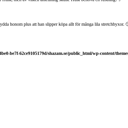
kydda honom plus att han slipper köpa allt för många lila stretchbyxor. 
-4be0-be7f-62ce9105179d/shazam.se/public_html/wp-content/theme