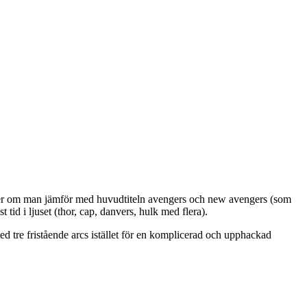
rofer om man jämför med huvudtiteln avengers och new avengers (som
id i ljuset (thor, cap, danvers, hulk med flera).
ed tre fristående arcs istället för en komplicerad och upphackad