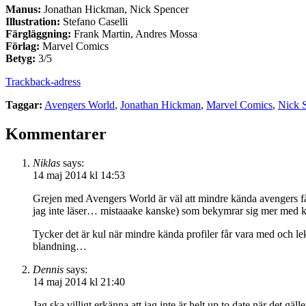
Manus:
Jonathan Hickman, Nick Spencer
Illustration:
Stefano Caselli
Färgläggning:
Frank Martin, Andres Mossa
Förlag:
Marvel Comics
Betyg:
3/5
Trackback-adress
Taggar:
Avengers World
,
Jonathan Hickman
,
Marvel Comics
,
Nick 
Kommentarer
Niklas
says:
14 maj 2014 kl 14:53
Grejen med Avengers World är väl att mindre kända avengers få
jag inte läser… mistaaake kanske) som bekymrar sig mer med kosmi
Tycker det är kul när mindre kända profiler får vara med och le
blandning…
Dennis
says:
14 maj 2014 kl 21:40
Jag ska villigt erkänna att jag inte är helt up to date när det g