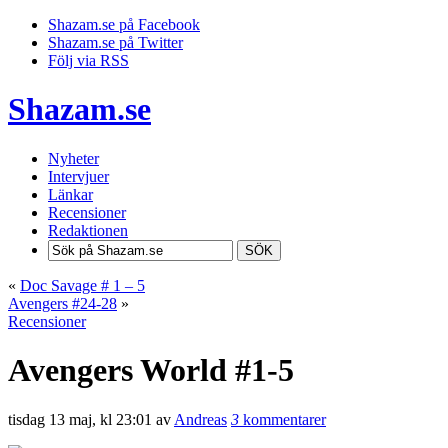
Shazam.se på Facebook
Shazam.se på Twitter
Följ via RSS
Shazam.se
Nyheter
Intervjuer
Länkar
Recensioner
Redaktionen
SÖK
«
Doc Savage # 1 – 5
Avengers #24-28
»
Recensioner
Avengers World #1-5
tisdag 13 maj, kl 23:01 av
Andreas
3
kommentarer