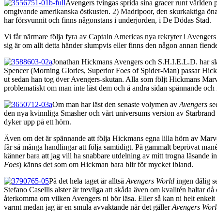
Avengers tvingas sprida sina gracer runt världen på
omgivande amerikanska östkusten. 2) Madripoor, den skurkaktiga önatio
har försvunnit och finns någonstans i underjorden, i De Dödas Stad.
Vi får närmare följa fyra av Captain Americas nya rekryter i Avenger
sig är om allt detta händer slumpvis eller finns den någon annan fiende
Jonathan Hickmans Avengers och S.H.I.E.L.D. har slagi
Spencer (Morning Glories, Superior Foes of Spider-Man) passar Hickma
ut sedan han tog över Avengers-skutan. Alla som följt Hickmans Marvelhi
problematiskt om man inte läst dem och å andra sidan spännande och i
Om man har läst den senaste volymen av
Avengers
sed
den nya kvinnliga Smasher och vårt universums version av Starbrand
dyker upp på ett hörn.
Även om det är spännande att följa Hickmans egna lilla hörn av Marv
får så många handlingar att följa samtidigt. På gammalt beprövat manér
känner bara att jag vill ha snabbare utdelning av mitt trogna läsande i
Foes
) känns det som om Hickman bara blir för mycket ibland.
På det hela taget är alltså
Avengers World
ingen dålig s
Stefano Casellis alster är trevliga att skåda även om kvalitén haltar
återkomma om vilken Avengers ni bör läsa. Eller så kan ni helt enkelt 
varmt medan jag är en smula avvaktande när det gäller
Avengers Worl