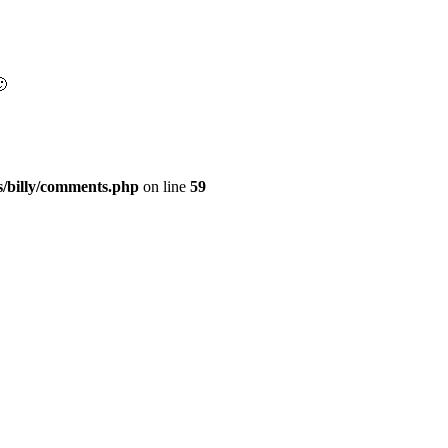
🙂
s/billy/comments.php
on line
59