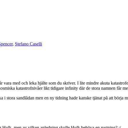
Spencer
,
Stefano Caselli
r vara med och leka hjälte som du skriver. I lite mindre akuta katast
ska katastrofnivåer likt tidigare infinity där de stora namnen får mest t
ka i stora sandlådan men en ny tidning hade kanske tjänat på att börja m
äller Hulk, men av vilken anledning skulle Hulk behöva en rustning? :/