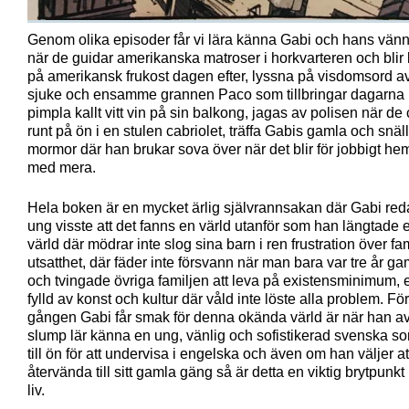
Genom olika episoder får vi lära känna Gabi och hans vän
när de guidar amerikanska matroser i horkvarteren och blir
på amerikansk frukost dagen efter, lyssna på visdomsord a
sjuke och ensamme grannen Paco som tillbringar dagarna 
pimpla kallt vitt vin på sin balkong, jagas av polisen när de 
runt på ön i en stulen cabriolet, träffa Gabis gamla och snäl
mormor där han brukar sova över när det blir för jobbigt h
med mera.
Hela boken är en mycket ärlig självrannsakan där Gabi re
ung visste att det fanns en värld utanför som han längtade e
värld där mödrar inte slog sina barn i ren frustration över fa
utsatthet, där fäder inte försvann när man bara var tre år g
och tvingade övriga familjen att leva på existensminimum, 
fylld av konst och kultur där våld inte löste alla problem. Fö
gången Gabi får smak för denna okända värld är när han a
slump lär känna en ung, vänlig och sofistikerad svenska som
till ön för att undervisa i engelska och även om han väljer at
återvända till sitt gamla gäng så är detta en viktig brytpunkt
liv.