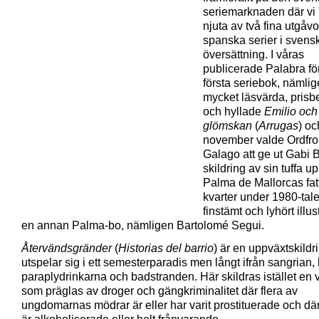
seriemarknaden där vi i 
njuta av två fina utgåvo
spanska serier i svens
översättning. I våras
publicerade Palabra fö
första seriebok, nämli
mycket läsvärda, pris
och hyllade
Emilio och
glömskan
(
Arrugas
) oc
november valde Ordfro
Galago att ge ut Gabi 
skildring av sin tuffa up
Palma de Mallorcas fat
kvarter under 1980-tale
finstämt och lyhört illu
en annan Palma-bo, nämligen Bartolomé Segui.
Återvändsgränder
(
Historias del barrio
) är en uppväxtskild
utspelar sig i ett semesterparadis men långt ifrån sangrian, 
paraplydrinkarna och badstranden. Här skildras istället en
som präglas av droger och gängkriminalitet där flera av
ungdomarnas mödrar är eller har varit prostituerade och dä