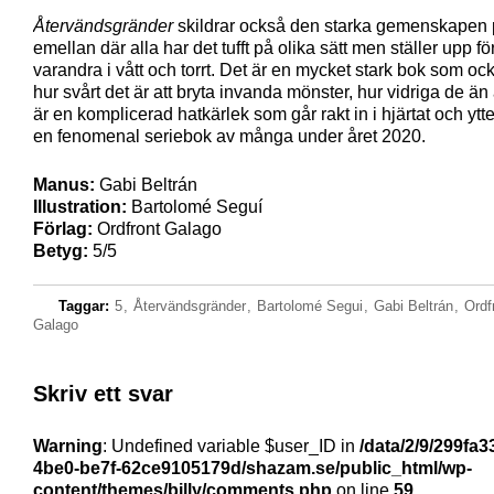
Återvändsgränder
skildrar också den starka gemenskapen 
emellan där alla har det tufft på olika sätt men ställer upp fö
varandra i vått och torrt. Det är en mycket stark bok som oc
hur svårt det är att bryta invanda mönster, hur vidriga de än 
är en komplicerad hatkärlek som går rakt in i hjärtat och ytte
en fenomenal seriebok av många under året 2020.
Manus:
Gabi Beltrán
Illustration:
Bartolomé Seguí
Förlag:
Ordfront Galago
Betyg:
5/5
Taggar:
5
,
Återvändsgränder
,
Bartolomé Segui
,
Gabi Beltrán
,
Ordf
Galago
Skriv ett svar
Warning
: Undefined variable $user_ID in
/data/2/9/299fa3
4be0-be7f-62ce9105179d/shazam.se/public_html/wp-
content/themes/billy/comments.php
on line
59