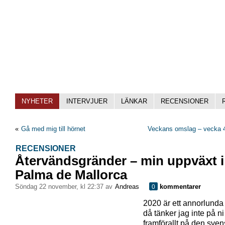
NYHETER
INTERVJUER
LÄNKAR
RECENSIONER
«
Gå med mig till hörnet
Veckans omslag – vecka 4
RECENSIONER
Återvändsgränder – min uppväxt i
Palma de Mallorca
söndag 22 november, kl 22:37 av
Andreas
kommentarer
0
2020 är ett annorlunda
då tänker jag inte på ni
framförallt på den sve