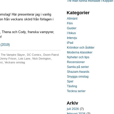
Tre män funna mördade i Klippan
Kategorier
omslag! Här presenterar jag i vanlig
Allmänt
n från veckans skörd från förlagen i
Film
Guider
, Thena och Cody, franska vampyrer,
I fokus
e!
Intervju
iPad
 (2019)
Krönikor och åsikter
Moderna klassiker
y The Vampire Slayer
,
DC Comics
,
Doom Patrol:
Nyheter och tips
Jenny Frison
,
Lois Lane
,
Nick Derington
,
Recensioner
st
,
Veckans omslag
Samla på serier
Shazam Awards
Snygga omslag
Spel
Tävling
Teckna serier
Arkiv
juli 2026
(7)
februari 2026
(2)