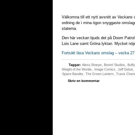
Välkomna till ett nytt avsnitt av Veckans 
ordning de i mina ögon snyggaste omslage
staterna.
Den här veckan bjuds det på Doom Patrol
Lois Lane samt Gröna lyktan. Mycket nöj
Fortsätt läsa Veckans omslag – vecka 27
Taggar:
Alexa Sharpe
,
Boom! Studios
,
Buff
Weight of the Worlds
,
Image Comics
,
Jeff Dekal
,
Space Bandits
,
The Green Lantern
,
Travis Chare
Skriv en kommentar