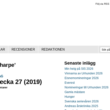
Följ via RSS
KAR
RECENSIONER
REDAKTIONEN
Senaste inlägg
Sharpe’
Min helg på SIS 2026
Vinnarna av Urhunden 2026
AG
Eisnernomineringar 2026
ecka 27 (2019)
Everest
Nomineringar till Urhunden 2026
tarer
Gamla mästare
Hunger
Svenska serievåren 2026
Andreas årskrönika 2025