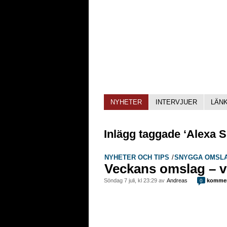
NYHETER
INTERVJUER
LÄN
Inlägg taggade ‘Alexa 
NYHETER OCH TIPS
/
SNYGGA OMSL
Veckans omslag – v
söndag 7 juli, kl 23:29 av
Andreas
kommen
0