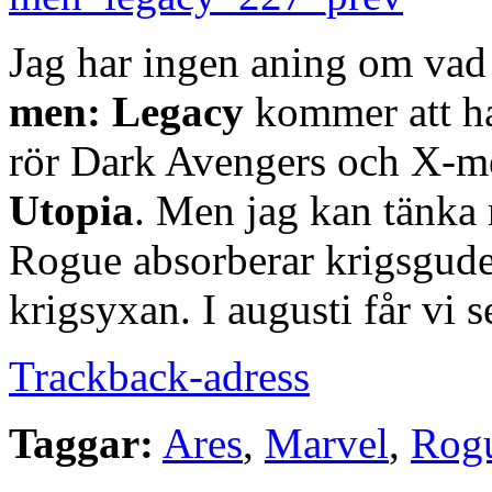
Jag har ingen aning om v
men: Legacy
kommer att ha
rör Dark Avengers och X-me
Utopia
. Men jag kan tänka m
Rogue absorberar krigsgude
krigsyxan. I augusti får vi s
Trackback-adress
Taggar:
Ares
,
Marvel
,
Rog