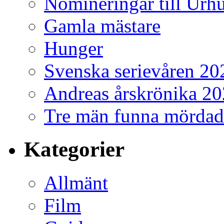
Nomineringar till Ur
Gamla mästare
Hunger
Svenska serievåren 20
Andreas årskrönika 2
Tre män funna mördad
Kategorier
Allmänt
Film