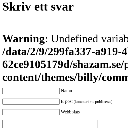
Skriv ett svar
Warning
: Undefined varia
/data/2/9/299fa337-a919-4
62ce9105179d/shazam.se/
content/themes/billy/com
Namn
E-post
(kommer inte publiceras)
Webbplats