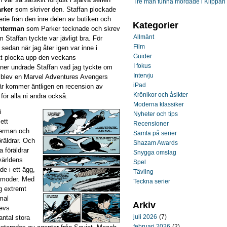
Tre män funna mördade i Klippan
arker
som skriver den. Staffan plockade
rie från den inre delen av butiken och
Kategorier
nterman
som Parker tecknade och skrev
Allmänt
 Staffan tyckte var jävligt bra. För
Film
sedan när jag åter igen var inne i
Guider
att plocka upp den veckans
I fokus
ner undrade Staffan vad jag tyckte om
Intervju
t blev en Marvel Adventures Avengers
iPad
är kommer äntligen en recension av
Krönikor och åsikter
 för alla ni andra också.
Moderna klassiker
i
Nyheter och tips
 ett
Recensioner
terman och
Samla på serier
räldrar. Och
Shazam Awards
a föräldrar
Snygga omslag
världens
Spel
e i ett ägg,
Tävling
tmoder. Med
Teckna serier
g extremt
rmal
Arkiv
revs
juli 2026
(7)
antal stora
februari 2026
(2)