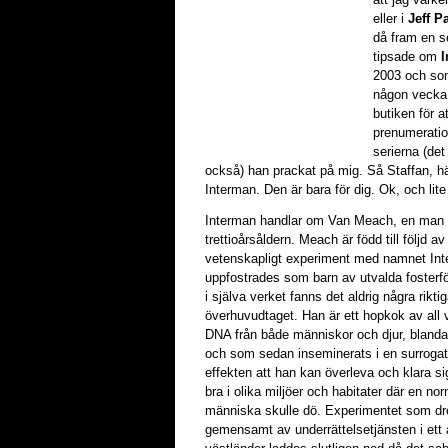
eller i
Jeff P
då fram en se
tipsade om
I
2003 och som
någon vecka 
butiken för 
prenumeratio
serierna (de
också) han prackat på mig. Så Staffan, h
Interman. Den är bara för dig. Ok, och lite
Interman handlar om Van Meach, en man 
trettioårsåldern. Meach är född till följd av
vetenskapligt experiment med namnet In
uppfostrades som barn av utvalda fosterfö
i själva verket fanns det aldrig några riktig
överhuvudtaget. Han är ett hopkok av all 
DNA från både människor och djur, blandad
och som sedan inseminerats i en surroga
effekten att han kan överleva och klara si
bra i olika miljöer och habitater där en no
människa skulle dö. Experimentet som d
gemensamt av underrättelsetjänsten i ett 