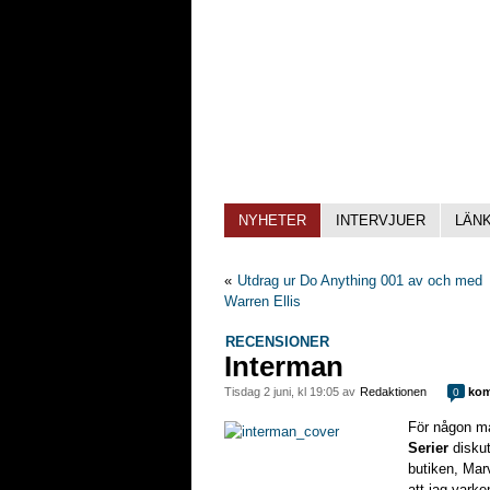
NYHETER
INTERVJUER
LÄN
«
Utdrag ur Do Anything 001 av och med
Warren Ellis
RECENSIONER
Interman
tisdag 2 juni, kl 19:05 av
Redaktionen
kom
0
För någon m
Serier
diskut
butiken, Mar
att jag varken