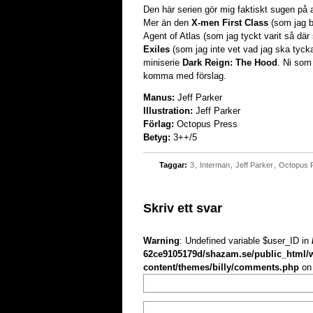
Den här serien gör mig faktiskt sugen på a
Mer än den
X-men First Class
(som jag bit
Agent of Atlas (som jag tyckt varit så dä
Exiles
(som jag inte vet vad jag ska tyc
miniserie
Dark Reign: The Hood
. Ni som 
komma med förslag.
Manus:
Jeff Parker
Illustration:
Jeff Parker
Förlag:
Octopus Press
Betyg:
3++/5
Taggar:
3
,
Interman
,
Jeff Parker
,
Octopus 
Skriv ett svar
Warning
: Undefined variable $user_ID in
62ce9105179d/shazam.se/public_html/
content/themes/billy/comments.php
on 