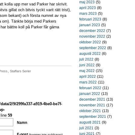
maj 2023
(5)
tt kolla upp mer vad Parker har skrivit.
april 2023
(8)
vis gillat och bitvis tyckt varit rätt trist),
mars 2023
(5)
r som bekant) och första numret av nya
februari 2023
(8)
ka om). Tänkte börja med Parkers
januari 2023
(5)
har bättre koll på Parker får gärna
december 2022
(7)
november 2022
(2)
oktober 2022
(9)
september 2022
(8)
augusti 2022
(6)
juli 2022
(8)
juni 2022
(9)
maj 2022
(15)
Press
,
Staffars Serier
april 2022
(11)
mars 2022
(11)
februari 2022
(11)
januari 2022
(13)
december 2021
(13)
/data/2/9/299fa337-a919-4be0-be7f-
november 2021
(17)
wp-
oktober 2021
(13)
line
59
september 2021
(7)
augusti 2021
(9)
Namn
juli 2021
(3)
juni 2021
(7)
E-post
(kommer inte publiceras)