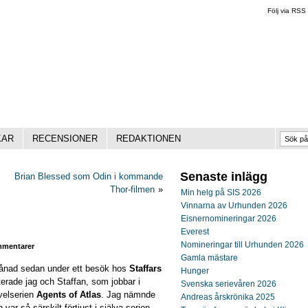
Följ via RSS
KAR
RECENSIONER
REDAKTIONEN
Senaste inlägg
Brian Blessed som Odin i kommande
Thor-filmen
»
Min helg på SIS 2026
Vinnarna av Urhunden 2026
Eisnernomineringar 2026
Everest
Nomineringar till Urhunden 2026
mentarer
Gamla mästare
ånad sedan under ett besök hos
Staffars
Hunger
erade jag och Staffan, som jobbar i
Svenska serievåren 2026
velserien
Agents of Atlas
. Jag nämnde
Andreas årskrönika 2025
 var så särskilt förtjust i själva serien