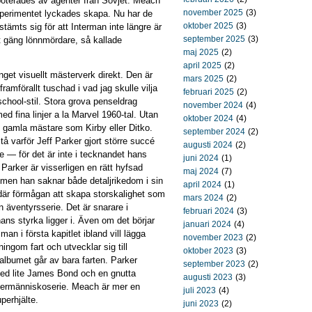
boterades av agenter från Sovjet. Meach
november 2025
(3)
erimentet lyckades skapa. Nu har de
oktober 2025
(3)
stämts sig för att Interman inte längre är
september 2025
(3)
tt gäng lönnmördare, så kallade
maj 2025
(2)
april 2025
(2)
nget visuellt mästerverk direkt. Den är
mars 2025
(2)
ramförallt tuschad i vad jag skulle vilja
februari 2025
(2)
 school-stil. Stora grova penseldrag
november 2024
(4)
d fina linjer a la Marvel 1960-tal. Utan
oktober 2024
(4)
ll gamla mästare som Kirby eller Ditko.
september 2024
(2)
å varför Jeff Parker gjort större succé
augusti 2024
(2)
e — för det är inte i tecknandet hans
juni 2024
(1)
. Parker är visserligen en rätt hyfsad
maj 2024
(7)
e men han saknar både detaljrikedom i sin
april 2024
(1)
 där förmågan att skapa storskalighet som
mars 2024
(2)
 en äventyrsserie. Det är snarare i
februari 2024
(3)
ans styrka ligger i. Även om det börjar
januari 2024
(4)
 man i första kapitlet ibland vill lägga
november 2023
(2)
ningom fart och utvecklar sig till
oktober 2023
(3)
 albumet går av bara farten. Parker
september 2023
(2)
med lite James Bond och en gnutta
augusti 2023
(3)
upermänniskoserie. Meach är mer en
juli 2023
(4)
perhjälte.
juni 2023
(2)