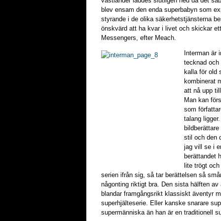
västländer laddes slutligen ned då det sa
blev ensam den enda superbabyn som exp
styrande i de olika säkerhetstjänsterna be
önskvärd att ha kvar i livet och skickar e
Messengers, efter Meach.
Interman är i
tecknad och f
kalla för old
kombinerat me
att nå upp ti
Man kan först
som författar
talang ligger
bildberättar
stil och den
jag vill se i
berättandet h
lite trögt och
serien ifrån sig, så tar berättelsen så små
någonting riktigt bra. Den sista hälften av
blandar framgångsrikt klassiskt äventyr 
superhjälteserie. Eller kanske snarare s
supermänniska än han är en traditionell su