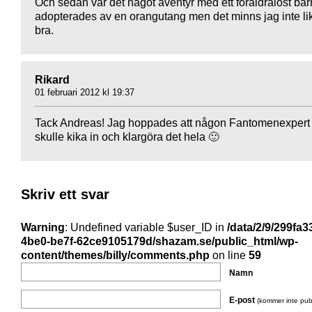
Och sedan var det något äventyr med ett föräldralöst ba
adopterades av en orangutang men det minns jag inte li
bra.
Rikard
01 februari 2012 kl 19:37
Tack Andreas! Jag hoppades att någon Fantomenexpert
skulle kika in och klargöra det hela 🙂
Skriv ett svar
Warning
: Undefined variable $user_ID in
/data/2/9/299fa3
4be0-be7f-62ce9105179d/shazam.se/public_html/wp-
content/themes/billy/comments.php
on line
59
Namn
E-post
(kommer inte pub