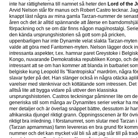
inte har rättigheterna till namnet så heter den
Lord of the 
Arvid Nelson står för manus och Robert Castro tecknar. Jag
knappt läst några av mina gamla Tarzan-nummer de senas
åren och det är alltid spännande att återse en barndomshjäl
förpackning och se om där finns någon magi/nostalgi. Serien
den kända ursprungshistorien så gott som på pricken,
uppenbarligen har inte Dynamite velat slakta Tarzan-myte
valde att göra med Fantomen-myten. Nelson lägger dock in 
intressanta aspekter, t.ex. hamnar paret Greystoke i Belgis
Kongo, nuvarande Demokratiska republiken Kongo, och det
intressant att se om han kommer att blanda in barbariet som
belgiske kung Leopold IIs ”filantropiska” mardröm, några f
slavar tyder på det. Han slänger också in några otäcka apl
varelser med stenknivar och köttätande som intressen. Det 
alltså lite att bygga vidare på utöver den klassiska
ursprungshistorien. Castros teckningar påminner lite om d
generiska stil som många av Dynamites serier verkar ha m
mer detaljer och är överlag snäppet bättre, dessutom är ha
afrikanska djungel riktigt grann. Öppningsscenen är för övri
riktigt bra inledning. I förstanumret, som slutar med Tarzan 
(Tarzan apmammas) famn levereras en bra grund för kom
nummer och det kan mycket väl bli så att jag slår till på tra