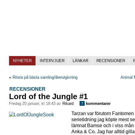
NYHETER
INTERVJUER
LÄNKAR
RECENSIONER
«
Rösta på bästa samling/återutgivning
Animal 
RECENSIONER
Lord of the Jungle #1
fredag 20 januari, kl 19:43 av
Rikard
kommentarer
7
Tarzan var förutom Fantomen
serietidning jag köpte mest s
lämnat Bamse och i viss mån 
Anka & Co. Jag har alltid gill