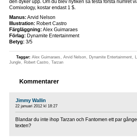
den dyker upp. Om du blev nyfiken så testa första numret vi
Comixology, kostar endast 1 $.
Manus:
Arvid Nelson
Illustration:
Robert Castro
Färgläggning:
Alex Guimaraes
Förlag:
Dynamite Entertainment
Betyg:
3/5
Taggar:
Alex Guimaraes
,
Arvid Nelson
,
Dynamite Entertainment
,
L
Jungle
,
Robert Castro
,
Tarzan
Kommentarer
Jimmy Wallin
22 januari 2012 kl 18:27
Blandar du inte ihop Tarzan och Fantomen ett par gånger
texten?