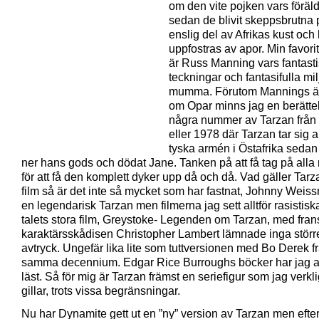
om den vite pojken vars föräld
sedan de blivit skeppsbrutna 
enslig del av Afrikas kust och
uppfostras av apor. Min favori
är Russ Manning vars fantast
teckningar och fantasifulla mil
mumma. Förutom Mannings ä
om Opar minns jag en berättel
några nummer av Tarzan från
eller 1978 där Tarzan tar sig 
tyska armén i Östafrika sedan
ner hans gods och dödat Jane. Tanken på att få tag på all
för att få den komplett dyker upp då och då. Vad gäller Tar
film så är det inte så mycket som har fastnat, Johnny Weiss
en legendarisk Tarzan men filmerna jag sett alltför rasistisk
talets stora film, Greystoke- Legenden om Tarzan, med fra
karaktärsskådisen Christopher Lambert lämnade inga störr
avtryck. Ungefär lika lite som tuttversionen med Bo Derek f
samma decennium. Edgar Rice Burroughs böcker har jag a
läst. Så för mig är Tarzan främst en seriefigur som jag verkl
gillar, trots vissa begränsningar.
Nu har Dynamite gett ut en ”ny” version av Tarzan men eft