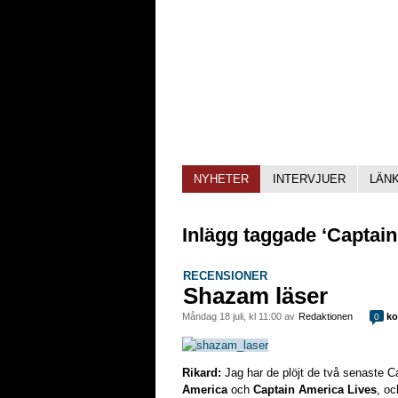
NYHETER
INTERVJUER
LÄN
Inlägg taggade ‘Captain
RECENSIONER
Shazam läser
måndag 18 juli, kl 11:00 av
Redaktionen
ko
0
Rikard:
Jag har de plöjt de två senaste 
America
och
Captain America Lives
, oc