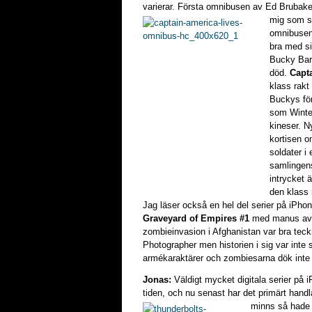
varierar. Första omnibusen av Ed Brubake
mig
som sä
omnibuse
bra med si
Bucky Barn
död.
Capt
klass rakt
Buckys för
som Winte
kineser. 
kortisen o
soldater i
samlingens
intrycket 
den klass 
Jag läser också en hel del serier på iPho
Graveyard of Empires #1
med manus av 
zombieinvasion i Afghanistan var bra te
Photographer men historien i sig var inte 
armékaraktärer och zombiesarna dök inte u
Jonas:
Väldigt mycket digitala serier på 
tiden, och nu senast har det primärt hand
minns så
hade