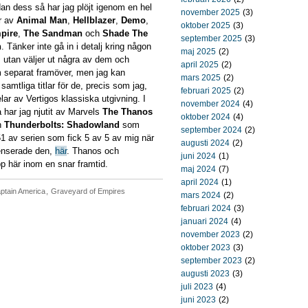
an dess så har jag plöjt igenom en hel
november 2025
(3)
r av
Animal Man
,
Hellblazer
,
Demo
,
oktober 2025
(3)
pire
,
The Sandman
och
Shade The
september 2025
(3)
n
. Tänker inte gå in i detalj kring någon
maj 2025
(2)
, utan väljer ut några av dem och
april 2025
(2)
 separat framöver, men jag kan
mars 2025
(2)
mtliga titlar för de, precis som jag,
februari 2025
(2)
lar av Vertigos klassiska utgivning. I
november 2024
(4)
 har jag njutit av Marvels
The Thanos
oktober 2024
(4)
h
Thunderbolts: Shadowland
som
september 2024
(2)
1 av serien som fick 5 av 5 av mig när
augusti 2024
(2)
enserade den,
här
. Thanos och
juni 2024
(1)
 här inom en snar framtid.
maj 2024
(7)
april 2024
(1)
ptain America
,
Graveyard of Empires
mars 2024
(2)
februari 2024
(3)
januari 2024
(4)
november 2023
(2)
oktober 2023
(3)
september 2023
(2)
augusti 2023
(3)
juli 2023
(4)
juni 2023
(2)