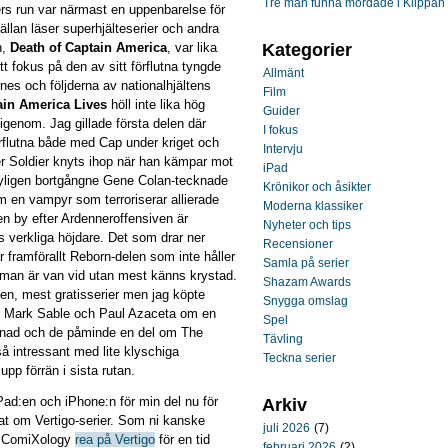
Tre män funna mördade i Klippan
rs run var närmast en uppenbarelse för
llan läser superhjälteserier och andra
n,
Death of Captain America
, var lika
Kategorier
tt fokus på den av sitt förflutna tyngde
Allmänt
es och följderna av nationalhjältens
Film
ain America Lives
höll inte lika hög
Guider
 igenom. Jag gillade första delen där
I fokus
flutna både med Cap under kriget och
Intervju
r Soldier knyts ihop när han kämpar mot
iPad
Nyligen bortgångne Gene Colan-tecknade
Krönikor och åsikter
m en vampyr som terroriserar allierade
Moderna klassiker
 en by efter Ardenneroffensiven är
Nyheter och tips
 verkliga höjdare. Det som drar ner
Recensioner
är framförallt Reborn-delen som inte håller
Samla på serier
man är van vid utan mest känns krystad.
Shazam Awards
nen, mest gratisserier men jag köpte
Snygga omslag
Mark Sable och Paul Azaceta om en
Spel
cknad och de påminde en del om The
Tävling
så intressant med lite klyschiga
Teckna serier
pp förrän i sista rutan.
iPad:en och iPhone:n för min del nu för
Arkiv
lat om Vertigo-serier. Som ni kanske
juli 2026
(7)
 ComiXology
rea på Vertigo
för en tid
februari 2026
(2)