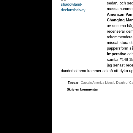
sedan, och sed
massa numme
American Vam
Changing Ma
av serierna här
recenserar dem
rekommendera sa
missat stora de
pappersform så
Imperative
oc
samlar #148-15
jag senast rec
dunderboltarna kommer också att dyka upp
Taggar:
Captain America Lives!
,
Death of Ca
Skriv en kommentar