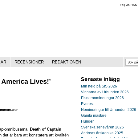
Följ via RSS
KAR
RECENSIONER
REDAKTIONEN
Senaste inlägg
 America Lives!’
Min helg på SIS 2026
Vinnarna av Urhunden 2026
Eisnernomineringar 2026
Everest
Nomineringar till Urhunden 2026
mmentarer
Gamla mästare
Hunger
Svenska serievåren 2026
Cap-omnibusarna,
Death of Captain
Andreas årskrönika 2025
h det är bara att konstatera att kvalitén