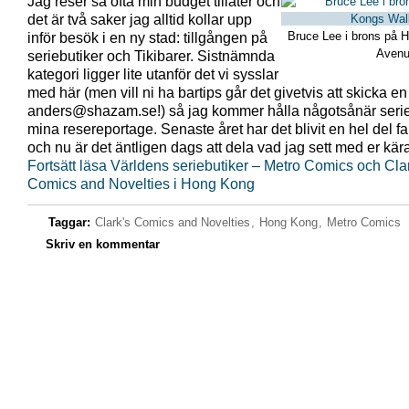
Jag reser så ofta min budget tillåter och
det är två saker jag alltid kollar upp
Bruce Lee i brons på 
inför besök i en ny stad: tillgången på
Avenu
seriebutiker och Tikibarer. Sistnämnda
kategori ligger lite utanför det vi sysslar
med här (men vill ni ha bartips går det givetvis att skicka en r
anders@shazam.se!) så jag kommer hålla någotsånär serie
mina resereportage. Senaste året har det blivit en hel del f
och nu är det äntligen dags att dela vad jag sett med er kär
Fortsätt läsa Världens seriebutiker – Metro Comics och Cla
Comics and Novelties i Hong Kong
Taggar:
Clark's Comics and Novelties
,
Hong Kong
,
Metro Comics
Skriv en kommentar