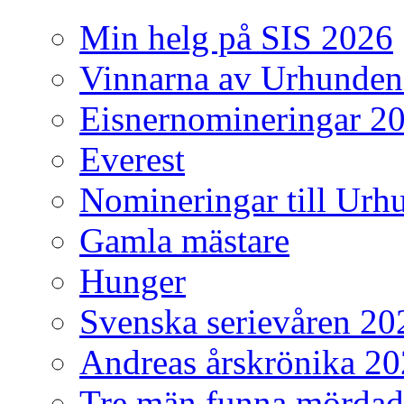
Min helg på SIS 2026
Vinnarna av Urhunden
Eisnernomineringar 2
Everest
Nomineringar till Ur
Gamla mästare
Hunger
Svenska serievåren 20
Andreas årskrönika 2
Tre män funna mördad