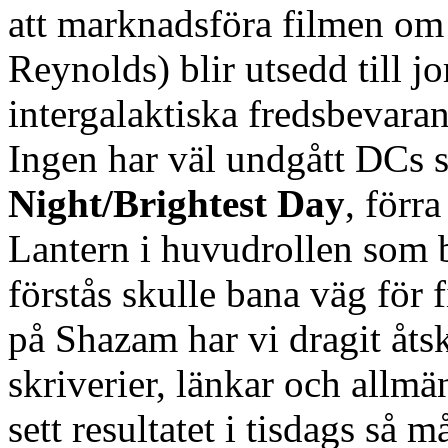
att marknadsföra filmen om
Reynolds) blir utsedd till j
intergalaktiska fredsbevara
Ingen har väl undgått DCs 
Night/Brightest Day
, förr
Lantern i huvudrollen som bi
förstås skulle bana väg för 
på Shazam har vi dragit åtsk
skriverier, länkar och allm
sett resultatet i tisdags så 